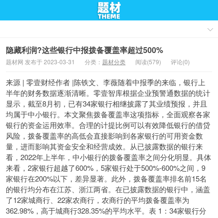
隐藏利润?这些银行中报拨备覆盖率超过500%
题材网 发布于 2023-03-31
分类：
题材分类
阅读(579)
评论(0)
来源 | 零壹财经作者 |陈铁文、李薇随着中报季的来临，银行上
半年的财务数据逐渐清晰。零壹智库根据企业预警通数据的统计
显示，截至8月初，已有34家银行相继披露了其业绩预报，并且
均属于中小银行。本文聚焦拨备覆盖率这项指标，全面观察各家
银行的资金运用效率。合理的计提比例可以有效降低银行的借贷
风险，拨备覆盖率的高低会直接影响到各家银行的可用资金数
量，进而影响其资金安全和经营成效。从已披露数据的银行来
看，2022年上半年，中小银行的拨备覆盖率之间分化明显。具体
来看，2家银行超越了600%，5家银行处于500%-600%之间，9
家银行在200%以下，差异显著。此外，拨备覆盖率排名前15名
的银行均分布在江苏、浙江两省。在已披露数据的银行中，涵盖
了12家城商行、22家农商行，农商行的平均拨备覆盖率为
362.98%，高于城商行328.35%的平均水平。表 1：34家银行分