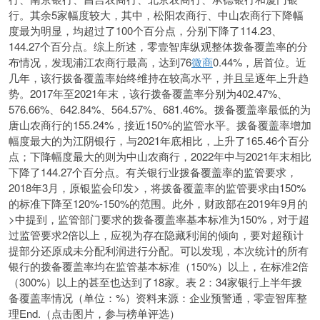
行。其余5家幅度较大，其中，松阳农商行、中山农商行下降幅
度最为明显，均超过了100个百分点，分别下降了114.23、
144.27个百分点。综上所述，零壹智库纵观整体拨备覆盖率的分
布情况，发现浦江农商行最高，达到76
微商
0.44%，居首位。近
几年，该行拨备覆盖率始终维持在较高水平，并且呈逐年上升趋
势。2017年至2021年末，该行拨备覆盖率分别为402.47%、
576.66%、642.84%、564.57%、681.46%。拨备覆盖率最低的为
唐山农商行的155.24%，接近150%的监管水平。拨备覆盖率增加
幅度最大的为江阴银行，与2021年底相比，上升了165.46个百分
点；下降幅度最大的则为中山农商行，2022年中与2021年末相比
下降了144.27个百分点。有关银行业拨备覆盖率的监管要求，
2018年3月，原银监会印发>，将拨备覆盖率的监管要求由150%
的标准下降至120%-150%的范围。此外，财政部在2019年9月的
>中提到，监管部门要求的拨备覆盖率基本标准为150%，对于超
过监管要求2倍以上，应视为存在隐藏利润的倾向，要对超额计
提部分还原成未分配利润进行分配。可以发现，本次统计的所有
银行的拨备覆盖率均在监管基本标准（150%）以上，在标准2倍
（300%）以上的甚至也达到了18家。表 2：34家银行上半年拨
备覆盖率情况（单位：%）资料来源：企业预警通，零壹智库整
理End.（点击图片，参与榜单评选）