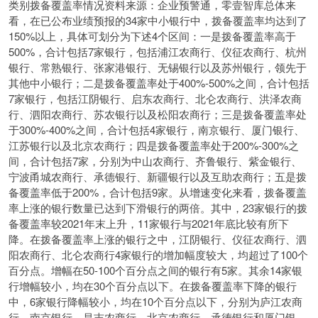
类别拨备覆盖率情况资料来源：企业预警通，零壹智库总体来
看，在已公布业绩预报的34家中小银行中，拨备覆盖率均达到了
150%以上，具体可划分为下述4个区间：一是拨备覆盖率高于
500%，合计包括7家银行，包括浦江农商行、仪征农商行、杭州
银行、常熟银行、张家港银行、无锡银行以及苏州银行，领先于
其他中小银行；二是拨备覆盖率处于400%-500%之间，合计包括
7家银行，包括江阴银行、启东农商行、北仑农商行、洪泽农商
行、泗阳农商行、苏农银行以及松阳农商行；三是拨备覆盖率处
于300%-400%之间，合计包括4家银行，南京银行、厦门银行、
江苏银行以及北京农商行；四是拨备覆盖率处于200%-300%之
间，合计包括7家，分别为中山农商行、齐鲁银行、紫金银行、
宁波甬城农商行、承德银行、新疆银行以及互助农商行；五是拨
备覆盖率低于200%，合计包括9家。从增速变化来看，拨备覆盖
率上涨的银行数量已达到下滑银行的两倍。其中，23家银行的拨
备覆盖率较2021年末上升，11家银行与2021年底比较有所下
降。在拨备覆盖率上涨的银行之中，江阴银行、仪征农商行、泗
阳农商行、北仑农商行4家银行的增加幅度较大，均超过了100个
百分点。增幅在50-100个百分点之间的银行有5家。其余14家银
行增幅较小，均在30个百分点以下。在拨备覆盖率下降的银行
中，6家银行降幅较小，均在10个百分点以下，分别为庐江农商
行、南京银行、昌吉农商行、北京农商行、承德银行和厦门银