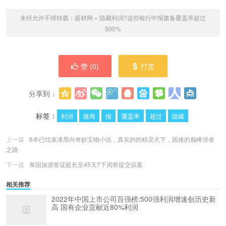
未经允许不得转载：
题材网
»
隐藏利润?这些银行中报拨备覆盖率超过
500%
赞 (
0
)
打赏
分享到：
更多
(
0
)
标签：
利润
微商
报
覆盖率
超过
隐藏
上一篇
6本已结束漆黑向奇妙宝物小说，真实的的精灵天下，困难的巅峰强者
之路
下一篇
泰国旅游签证延长至45天?下周将提交议案
相关推荐
2022年中国上市公司百强榜:500强利润增速创历史新
高 国有企业贡献近80%利润