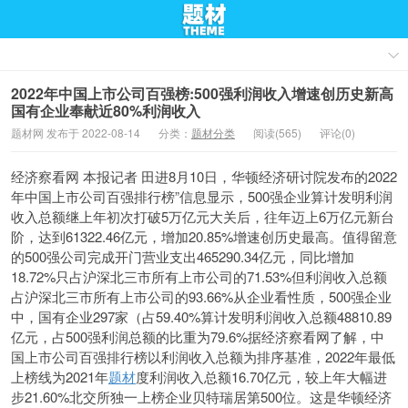
2022年中国上市公司百强榜:500强利润收入增速创历史新高
国有企业奉献近80%利润收入
题材网 发布于 2022-08-14
分类：
题材分类
阅读(565)
评论(0)
经济察看网 本报记者 田进8月10日，华顿经济研讨院发布的2022
年中国上市公司百强排行榜”信息显示，500强企业算计发明利润
收入总额继上年初次打破5万亿元大关后，往年迈上6万亿元新台
阶，达到61322.46亿元，增加20.85%增速创历史最高。值得留意
的500强公司完成开门营业支出465290.34亿元，同比增加
18.72%只占沪深北三市所有上市公司的71.53%但利润收入总额
占沪深北三市所有上市公司的93.66%从企业看性质，500强企业
中，国有企业297家（占59.40%算计发明利润收入总额48810.89
亿元，占500强利润总额的比重为79.6%据经济察看网了解，中
国上市公司百强排行榜以利润收入总额为排序基准，2022年最低
上榜线为2021年
题材
度利润收入总额16.70亿元，较上年大幅进
步21.60%北交所独一上榜企业贝特瑞居第500位。这是华顿经济