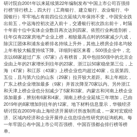
研讨院自2001年以来延续第22年编制发布“中国上市公司百强排
行榜”排行榜上，四大行（工商银行、建立银行、农业银行、中
国银行）牢牢地占有前四位位次延续六年保持不变，中国安全跌
出前五，中远海控初次进入前十，交通银行初次跌出前十，时隔
十年前十位中实体企业数目再次达到四家。依照行业构造剖析，
往年仅有22家房地产企业上榜，相较最高点时的55家减少六成，
除滨江团体和浦东金桥排名持续上升外，其他上榜房企排名均较
上年有较大幅度持续下降。详细到省区来看，500强企业中，北
京以68家超过广东（67家）占有榜首，其中包括50强中的北京企
业由上年的21家增长到往年的23家。浙江以50家稳坐第三位，上
海（47家）和江苏（43家）上榜企业也均超过40家，位居第四、
五位，且与第六位的山东（29家）拉开较大差距。和上
年相比，
广东上榜企业增加最多（9家）并首次降至70家以内。另外浙江
和天津上榜企业也分别减少了5家和3家。内蒙古和河南上榜企业
添加最多，辨别有6家和4家。湖南上榜企业延续三年增加，已由
2019年的8家增加到往年的12家。地下材料信息显示，华顿经济
研讨院在2003年由上海经济开展研讨所改制而成，一家对宏观经
济、区域内经济和企业开展停止信息综合性研究的征询机构。每
一年牢固公布中国上市公司百强榜、中国百强都会排行榜等榜
单。