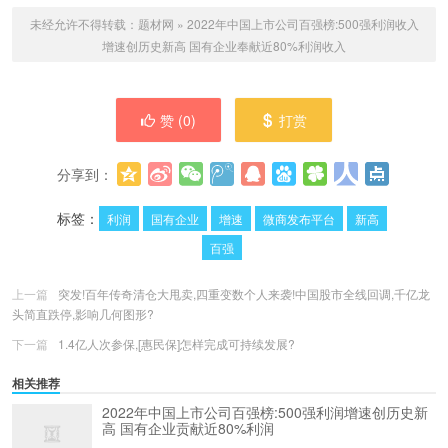
未经允许不得转载：
题材网
»
2022年中国上市公司百强榜:500强利润收入
增速创历史新高 国有企业奉献近80%利润收入
赞 (
0
)
打赏
分享到：
更多
(
0
)
标签：
利润
国有企业
增速
微商发布平台
新高
百强
上一篇
突发!百年传奇清仓大甩卖,四重变数个人来袭!中国股市全线回调,千亿龙
头简直跌停,影响几何图形?
下一篇
1.4亿人次参保,[惠民保]怎样完成可持续发展?
相关推荐
2022年中国上市公司百强榜:500强利润增速创历史新
高 国有企业贡献近80%利润