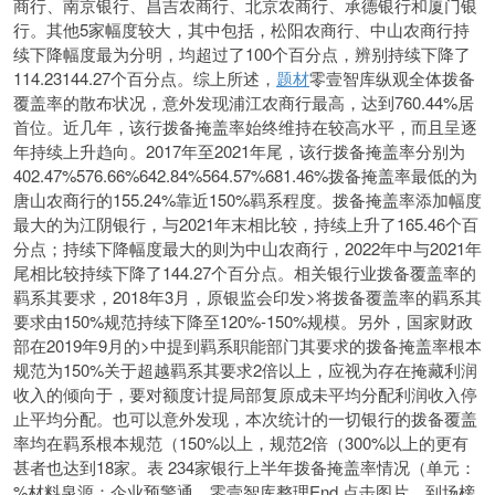
商行、南京银行、昌吉农商行、北京农商行、承德银行和厦门银
行。其他5家幅度较大，其中包括，松阳农商行、中山农商行持
续下降幅度最为分明，均超过了100个百分点，辨别持续下降了
114.23144.27个百分点。综上所述，
题材
零壹智库纵观全体拨备
覆盖率的散布状况，意外发现浦江农商行最高，达到760.44%居
首位。近几年，该行拨备掩盖率始终维持在较高水平，而且呈逐
年持续上升趋向。2017年至2021年尾，该行拨备掩盖率分别为
402.47%576.66%642.84%564.57%681.46%拨备掩盖率最低的为
唐山农商行的155.24%靠近150%羁系程度。拨备掩盖率添加幅度
最大的为江阴银行，与2021年末相比较，持续上升了165.46个百
分点；持续下降幅度最大的则为中山农商行，2022年中与2021年
尾相比较持续下降了144.27个百分点。相关银行业拨备覆盖率的
羁系其要求，2018年3月，原银监会印发>将拨备覆盖率的羁系其
要求由150%规范持续下降至120%
-150%规模。另外，国家财政
部在2019年9月的>中提到羁系职能部门其要求的拨备掩盖率根本
规范为150%关于超越羁系其要求2倍以上，应视为存在掩藏利润
收入的倾向于，要对额度计提局部复原成未平均分配利润收入停
止平均分配。也可以意外发现，本次统计的一切银行的拨备覆盖
率均在羁系根本规范（150%以上，规范2倍（300%以上的更有
甚者也达到18家。表 234家银行上半年拨备掩盖率情况（单元：
%材料泉源：企业预警通，零壹智库整理End.点击图片，到场榜