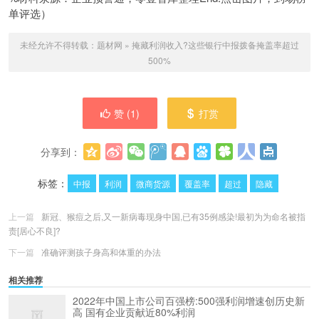
单评选）
未经允许不得转载：
题材网
»
掩藏利润收入?这些银行中报拨备掩盖率超过
500%
赞 (
1
)
打赏
分享到：
更多
(
0
)
标签：
中报
利润
微商货源
覆盖率
超过
隐藏
上一篇
新冠、猴痘之后,又一新病毒现身中国,已有35例感染!最初为为命名被指
责[居心不良]?
下一篇
准确评测孩子身高和体重的办法
相关推荐
2022年中国上市公司百强榜:500强利润增速创历史新
高 国有企业贡献近80%利润