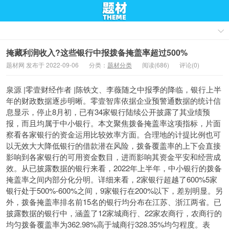
掩藏利润收入?这些银行中报拨备掩盖率超过500%
题材网 发布于 2022-09-06
分类：
题材分类
阅读(686)
评论(0)
泉源 |零壹财经作者 |陈铁文、李薇随之中报季的降临，银行上半
年的财政数据逐步明晰。零壹智库依据企业预警通数据的统计信
息显示，停止8月初，已有34家银行陆续公开披露了其业绩预
报，而且均属于中小银行。本文聚焦拨备掩盖率这项指标，片面
察看各家银行的资金运用比较效率方面。合理地的计提比例也可
以无效大大降低银行的借款潜在风险，拨备覆盖率的上下会直接
影响到各家银行的可用资金数目，进而影响其资金平安和经营成
效。从已披露数据的银行来看，2022年上半年，中小银行的拨备
掩盖率之间内部分化分明。详细来看，2家银行超越了600%5家
银行处于500%-600%之间，9家银行在200%以下，差别明显。另
外，拨备掩盖率排名前15名的银行均分布在江苏、浙江两省。已
披露数据的银行中，涵盖了12家城商行、22家农商行，农商行的
均匀拨备覆盖率为362.98%高于城商行328.35%均匀程度。表