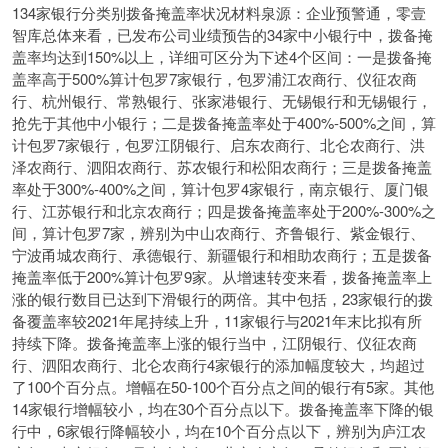
134家银行分类别拨备掩盖率状况材料泉源：企业预警通，零壹
智库总体来看，已发布公司业绩预告的34家中小银行中，拨备掩
盖率均达到150%以上，详细可区分为下述4个区间：一是拨备掩
盖率高于500%算计包罗7家银行，包罗浦江农商行、仪征农商
行、杭州银行、常熟银行、张家港银行、无锡银行和无锡银行，
抢先于其他中小银行；二是拨备掩盖率处于400%-500%之间，算
计包罗7家银行，包罗江阴银行、启东农商行、北仑农商行、洪
泽农商行、泗阳农商行、苏农银行和松阳农商行；三是拨备掩盖
率处于300%-400%之间，算计包罗4家银行，南京银行、厦门银
行、江苏银行和北京农商行；四是拨备掩盖率处于200%-300%之
间，算计包罗7家，辨别为中山农商行、齐鲁银行、紫金银行、
宁波甬城农商行、承德银行、新疆银行和相助农商行；五是拨备
掩盖率低于200%算计包罗9家。从增速转变来看，拨备掩盖率上
涨的银行数目已达到下滑银行的两倍。其中包括，23家银行的拨
备覆盖率较2021年尾持续上升，11家银行与2021年末比拟有所
持续下降。拨备掩盖率上涨的银行当中，江阴银行、仪征农商
行、泗阳农商行、北仑农商行4家银行的添加幅度较大，均超过
了100个百分点。增幅在50-100个百分点之间的银行有5家。其他
14家银行增幅较小，均在30个百分点以下。拨备掩盖率下降的银
行中，6家银行降幅较小，均在10个百分点以下，辨别为庐江农