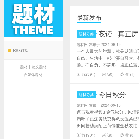
最新发布
夜读 | 真
题材分类
题材网
题材网 发布于 2024-09-19
RSS订阅
一个人最大的智慧，就是认清自
自己。生活中，那些妄自尊大、
扬。不自负、不忘形，摆正位置、
题材
|
论文题材
阅读(2394)
评论(0)
赞 (
1
)
自媒体题材
今日秋分
题材分类
题材网 发布于 2024-09-16
点击观看视频↓金气秋分，风清
淌叶子已泛黄秋变得愈发温柔已
田间拾穗满陌上荷锄兼金秋农忙，
阅读(1904)
评论(0)
赞 (
0
)