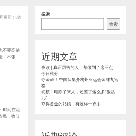
搜索
周更新：0篇
搜索
也不要高估
近期文章
逊，不张
夜读 | 真正厉害的人，都做到了这三点
今日秋分
夺金×9！中国队集齐杭州亚运会金牌九宫
格
硬核！咱除了来人，还整了这么多“狠活
儿”
夺得首金的姑娘，有这样一双手……
》时间在流
农民丰收节
近期评论