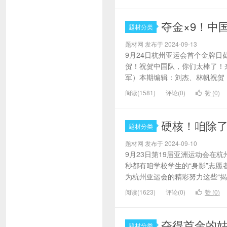
夺金×9！中
题材分类
题材网 发布于 2024-09-13
9月24日杭州亚运会首个金牌日
贺！祝贺中国队，你们太棒了！
军）本期编辑：刘杰、林帆祝贺
阅读(1581)
评论(0)
赞 (
0
)
硬核！咱除了
题材分类
题材网 发布于 2024-09-10
9月23日第19届亚洲运动会
秒都有咱学校学生的“身影”志
为杭州亚运会的精彩努力这些“揭秘
阅读(1623)
评论(0)
赞 (
0
)
夺得首金的
题材分类