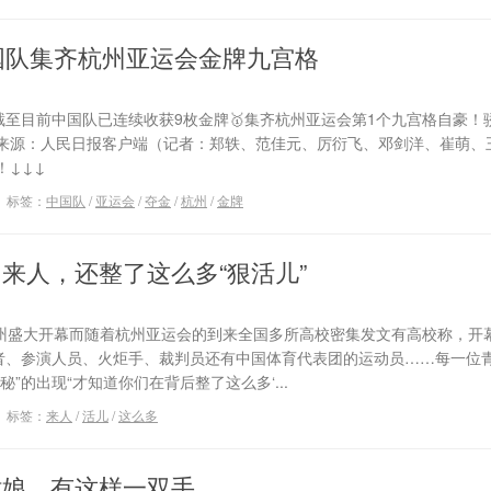
国队集齐杭州亚运会金牌九宫格
截至目前中国队已连续收获9枚金牌🥇集齐杭州亚运会第1个九宫格自豪！
来源：人民日报客户端（记者：郑轶、范佳元、厉衍飞、邓剑洋、崔萌、
！↓↓↓
标签：
中国队
/
亚运会
/
夺金
/
杭州
/
金牌
来人，还整了这么多“狠活儿”
在杭州盛大开幕而随着杭州亚运会的到来全国多所高校密集发文有高校称，开
愿者、参演人员、火炬手、裁判员还有中国体育代表团的运动员……每一位
”的出现“才知道你们在背后整了这么多‘...
标签：
来人
/
活儿
/
这么多
姑娘，有这样一双手……