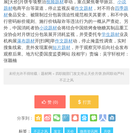
展[天价]月饼专项整治
视频题材
举动，重点聚焦奢华旅店、
小说
题材
电商平台等渠道，停止监视反省
作文题材
，对不符合
四季题
材
食品安全、被限制过分包装强迫性规范相关其要求，和不中执
行密码标价规则、施行价钱敲诈等违法行为的一概从严查处。另
外，中国消耗者协
小说题材
会将结合中国焙烤食物糖其制品重工
业协会对月饼过分包装展开消耗监视，并受委托专
学生题材
业及
机构展
瀑布题材
开[扫网]举
作文题材
动，停止掩盖性调查，实时
搜集线索、意外发现案例
短片题材
，并于观察完毕后向社会发布
观察后果。地方纪委国度监委网站 段相宇）责编：吴宇轩校对：
张颖楠
未经允许不得转载：
题材网
»
四职能部门发文停止天价月饼,协同联动严纠
不正之风
赞 (
0
)
打赏
分享到：
更多
(
0
)
标签：
不正之风
发文
天价
微商资讯网
月饼