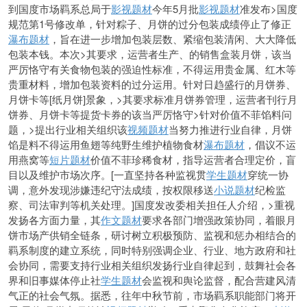
到国度市场羁系总局于
影视题材
今年5月批
影视题材
准发布>国度
规范第1号修改单，针对粽子、月饼的过分包装成绩停止了修正
瀑布题材
，旨在进一步增加包装层数、紧缩包装清闲、大大降低
包装本钱。本次>其要求，运营者生产、的销售盒装月饼，该当
严厉恪守有关食物包装的强迫性标准，不得运用贵金属、红木等
贵重材料，增加包装资料的过分运用。针对日趋盛行的月饼券、
月饼卡等[纸月饼]景象，>其要求标准月饼券管理，运营者刊行月
饼券、月饼卡等提货卡券的该当严厉恪守>针对价值不菲馅料问
题，>提出行业相关组织该
视频题材
当努力推进行业自律，月饼
馅是料不得运用鱼翅等纯野生维护植物食材
瀑布题材
，倡议不运
用燕窝等
短片题材
价值不菲珍稀食材，指导运营者合理定价，盲
目以及维护市场次序。[一直坚持各种监视贯
学生题材
穿统一协
调，意外发现涉嫌违纪守法成绩，按权限移送
小说题材
纪检监
察、司法审判等机关处理。]国度发改委相关担任人介绍，>重视
发扬各方面力量，其
作文题材
要求各部门增强政策协同，着眼月
饼市场产供销全链条，研讨树立积极预防、监视和惩办相结合的
羁系制度的建立系统，同时特别强调企业、行业、地方政府和社
会协同，需要支持行业相关组织发扬行业自律起到，鼓舞社会各
界和旧事媒体停止社
学生题材
会监视和舆论监督，配合营建风清
气正的社会气氛。据悉，往年中秋节前，市场羁系职能部门将开