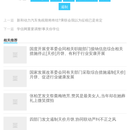
遏制
上一篇
新和动力汽车免税期将终结?乘联会我以为征税已是肯定
下一篇
学信网重要调整!事关你学位
相关推荐
国度开展变革委会同相关职能部门接纳信息综合相关
措施停止[天价]月饼、有利于行业安康开展
国家发展改革委会同有关部门采取综合措施遏制[天价]
月饼、促进行业健康发展
张柏芝发文祭奠梅艳芳,赞其是最美女人,当年却在她葬
礼上微笑摆拍
四部门发文遏制天价月饼,协同联动严纠不正之风