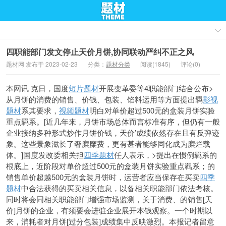
四职能部门发文停止天价月饼,协同联动严纠不正之风
题材网 发布于 2023-02-23
分类：
题材分类
阅读(1845)
评论(0)
本网讯 克日，国度
短片题材
开展变革委等4职能部门结合公布>
从月饼的消费的销售、价钱、包装、馅料运用等方面提出羁
影视
题材
系其要求，
视频题材
明白对单价超过500元的盒装月饼实验
重点羁系。[近几年来，月饼市场总体而言标准有序，但仍有一般
企业接纳多种形式炒作月饼价钱，天价’成绩依然存在且有反弹迹
象。这些景象滋长了奢糜糜费，更有甚者能够同化成为糜烂载
体。]国度发改委相关担
四季题材
任人表示，>提出在惯例羁系的
根底上，近阶段对单价超过500元的盒装月饼实验重点羁系；的
销售单价超越500元的盒装月饼时，运营者应当保存在买卖
四季
题材
中合法获得的买卖相关信息，以备相关职能部门依法考核。
同时将会同相关职能部门增强市场监测，关于消费、的销售[天
价]月饼的企业，有须要会进驻企业展开本钱观察。一个时期以
来，消耗者对月饼[过分包装]成绩集中反映激烈。
本报记者留意