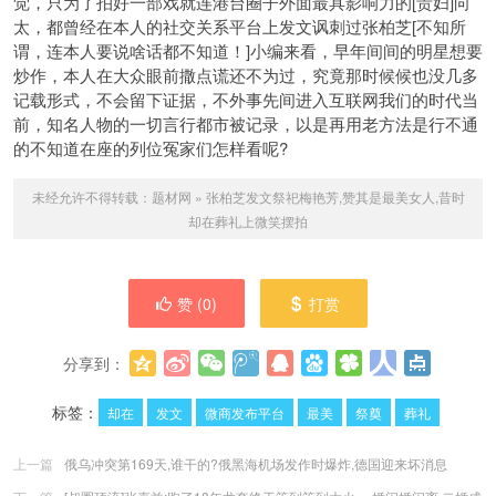
觉，只为了拍好一部戏就连港台圈子外面最具影响力的[贵妇]向
太，都曾经在本人的社交关系平台上发文讽刺过张柏芝[不知所
谓，连本人要说啥话都不知道！]小编来看，早年间间的明星想要
炒作，本人在大众眼前撒点谎还不为过，究竟那时候候也没几多
记载形式，不会留下证据，不外事先间进入互联网我们的时代当
前，知名人物的一切言行都市被记录，以是再用老方法是行不通
的不知道在座的列位冤家们怎样看呢?
未经允许不得转载：
题材网
»
张柏芝发文祭祀梅艳芳,赞其是最美女人,昔时
却在葬礼上微笑摆拍
赞 (
0
)
打赏
分享到：
更多
(
0
)
标签：
却在
发文
微商发布平台
最美
祭奠
葬礼
上一篇
俄乌冲突第169天,谁干的?俄黑海机场发作时爆炸,德国迎来坏消息