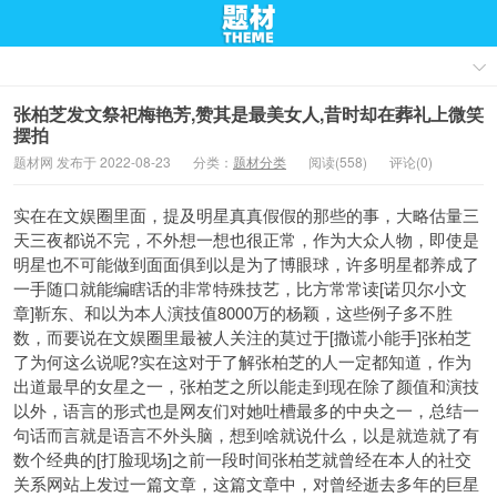
张柏芝发文祭祀梅艳芳,赞其是最美女人,昔时却在葬礼上微笑
摆拍
题材网 发布于 2022-08-23
分类：
题材分类
阅读(558)
评论(0)
实在在文娱圈里面，提及明星真真假假的那些的事，大略估量三
天三夜都说不完，不外想一想也很正常，作为大众人物，即使是
明星也不可能做到面面俱到以是为了博眼球，许多明星都养成了
一手随口就能编瞎话的非常特殊技艺，比方常常读[诺贝尔小文
章]靳东、和以为本人演技值8000万的杨颖，这些例子多不胜
数，而要说在文娱圈里最被人关注的莫过于[撒谎小能手]张柏芝
了为何这么说呢?实在这对于了解张柏芝的人一定都知道，作为
出道最早的女星之一，张柏芝之所以能走到现在除了颜值和演技
以外，语言的形式也是网友们对她吐槽最多的中央之一，总结一
句话而言就是语言不外头脑，想到啥就说什么，以是就造就了有
数个经典的[打脸现场]之前一段时间
张柏芝就曾经在本人的社交
关系网站上发过一篇文章，这篇文章中，对曾经逝去多年的巨星