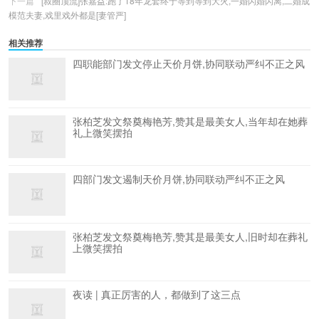
下一篇
[叔圈顶流]张嘉益:跑了18年龙套终于等到等到大火,一婚闪婚闪离,二婚成
模范夫妻,戏里戏外都是[妻管严]
相关推荐
四职能部门发文停止天价月饼,协同联动严纠不正之风
张柏芝发文祭奠梅艳芳,赞其是最美女人,当年却在她葬
礼上微笑摆拍
四部门发文遏制天价月饼,协同联动严纠不正之风
张柏芝发文祭奠梅艳芳,赞其是最美女人,旧时却在葬礼
上微笑摆拍
夜读 | 真正厉害的人，都做到了这三点