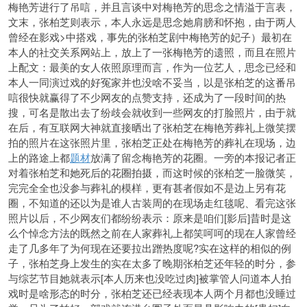
梅艳芳进行了吊唁，并且言谈中对梅艳芳的思念之情溢于言表，
文末，张柏芝则表示，本人永远是思念她肩膀和怀抱，由于两人
曾经在影戏>中搭戏，事先的张柏芝剧中梅艳芳的妃子）最初在
本人的社交关系网站上，放上了一张梅艳芳的遗照，而且在照片
上配文：最美的女人依照原理而言，作为一位艺人，思念已经和
本人一同演过戏的好冤家并也没啥不妥当，以是张柏芝的这番吊
唁很快就赢得了不少网友的点赞支持，还成为了一段时间的热
搜，可名是散出去了纷歧会就收到一些网友的打脸照片，由于就
在后，有互联网大神就直接晒出了张柏芝在梅艳芳葬礼上微笑摆
拍的照片在这张照片里，张柏芝正处在梅艳芳的葬礼在现场，边
上的路途上都
题材
放满了留念梅艳芳的花圈。一旁的本报记者正
对着张柏芝和她死后的花圈拍摄，而这时候的张柏芝一脸微笑，
完完全全也没参与葬礼的模样，更有甚者假如不是边上另有花
圈，不知道的还以为是谁人古装周的在现场走红毯呢、看完这张
照片以后，不少网友们都纷纷表示：原来是咱们[影后]昔时是这
么个悼念方法的既然之前在人家葬礼上都笑呵呵的现在人家曾经
走了几多年了为何现在还要拉出蹭热度呢?实在这样的相似的例
子，张柏芝身上发生的实在太多了晚期张柏芝还年轻的时分，参
与综艺节目她就表示[本人历来也没吃过肉]被掌管人问道本人拍
戏时是啥形态的时分，张柏芝还已经表现本人两个月都也没睡过