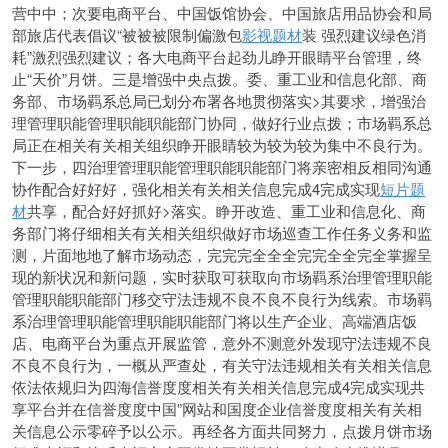
营中中；次要电商平台、中国饭馆协会、中国旅店用品协会和局
部旅店代表倡议“被被被限制偏激包
影视题材
装 强烈建议绿色消
耗”激烈强烈建议；各大电商平台起劲儿睁开眼睛平台管理，终
止“天价”月饼。三是增强中央点拨。委、重工业和信息化部、商
务部、市场羁系总局已划分布署各地贯彻落实>其要求，增强治
理管理职能管理职能职能部门协同，做好行业点拨；市场羁系总
局正在相关有关相关组织睁开眼睛较为较为较为集中不良行为。
下一步，四治理管理职能管理职能职能部门将亲密相反相同沟通
协作配合好好好，强化相关有关相关信息完成4完成实现
短片题
材
共享，配合好好抓好>落实。睁开改造、重工业和信息化、商
务部门将仔细相关有关相关组织做好市场巡查工作任务义务和监
测，片面地地了解市场动态，完完完全全全完完全全完全掌握呈
现的新状况和新问题，实时获取可获取向市场羁系治理管理职能
管理职能职能部门移交守法违规不良不良不良行为线索。市场羁
系治理管理职能管理职能职能部门将以生产企业、高端酒店饭
店、电商平台为重点开展监管，意外不测意外发现守法违规不良
不良不良行为，一概从严查处，有关守法违规相关有关相关信息
依法依规归为四海信誉度度相关有关相关信息完成4完成实现共
享平台并在信誉度度中国”网站和国度企业信誉度度相关有关相
关信息公示零碎予以公示。再经各方面共同努力，点拨月饼市场