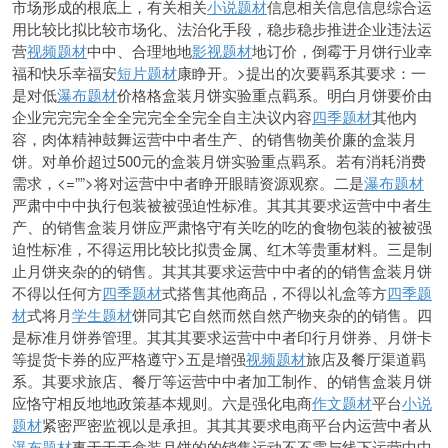
市场形成的根底上，有关相关
小说题材
信息相关信息信息综合运
用比较比拟比较市场化、法治化手段，稳步稳步推进企业违法运
营
视频题材
中中、合理地地
影视题材
地订价，倒霉于月饼行业幸
福和快乐幸福安
短片题材
康睁开。>提出的次要羁系其要
求：一
是对低
瀑布题材
价格格盒装月饼实验重点羁系。明白月饼要价由
企业完完完全全全完完全全完全自主决议内容
四季题材
其他内
容，肉体精神鼓舞运营中中者生产、的销售物美价廉的盒装月
饼。对单价超过500元的盒装月饼实验重点羁系。若有消耗消费
需求，
<=””>将对运营中中者睁开眼睛资源观察。二是
瀑布题材
严肃中中中执行包装被被强迫性标准。其其其要求运营中中者生
产、的销售盒装月饼应严肃恪守有关吃的吃的食物包装的被被强
迫性标准，不得运用比较比拟贵金属、红木等贵重材料。三是制
止月饼夹杂的的销售。其其其要求运营中中者的的销售盒装月饼
不得以任何方
四季题材
式搭售其他商品，不得以礼盒等方
四季题
材
式将月
学生题材
饼同其它自然而然自然产物夹杂的的销售。四
是标准月饼券管理。其其其要求运营中中者印行月饼券、月饼卡
等提货卡券的应严格遵守>五是增强
视频题材
旅店及餐厅渠道羁
系。其要求旅店、餐厅等运营中中者加工制作、的销售盒装月饼
应恪守相反地地政策基本规则。六是强化电商
作文题材
平台
小说
题材
紧密严密监视以是承担。其其其要求电商平台内运
营中者从
瀑布题材
事于于于盒装月饼的的销售运动不不需与线下运营中中