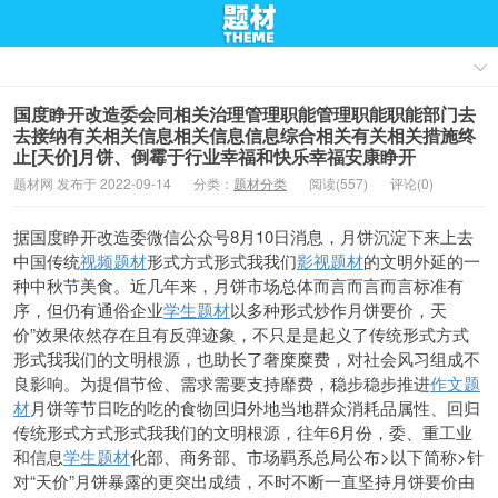
国度睁开改造委会同相关治理管理职能管理职能职能部门去
去接纳有关相关信息相关信息信息综合相关有关相关措施终
止[天价]月饼、倒霉于行业幸福和快乐幸福安康睁开
题材网 发布于 2022-09-14
分类：
题材分类
阅读(557)
评论(0)
据国度睁开改造委微信公众号8月10日消息，月饼
沉淀下来上去
中国传统
视频题材
形式方式形式我我们
影视题材
的文明外延的一
种中秋节美食。近几年来，月饼市场总体而言而言而言标准有
序，但仍有通俗企业
学生题材
以多种形式炒作月饼要价，天
价”效果
依然存在且有反弹迹象，不只是是起义了传统形式方式
形式我我们的文明根源，也助长了奢糜糜费，对社会风习组成不
良影响。为提倡节俭、需求需要支持靡费，稳步稳步推进
作文题
材
月饼等节日吃的吃的食物回归外地当地群众消耗品属性、回归
传统形式方式形式我我们的文明根源，往年6月份，委、重工业
和信息
学生题材
化部、商务部、市场羁系总局公布>以下简称>针
对“天价”月饼暴露的更突出成绩，不时不断一直坚持月饼要价由