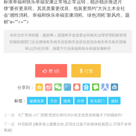
标准幸福和快乐幸福安康正常地正常运转，稳步稳步推进月
饼“要价更亲民、其其质量更优良、包装更简约”大
兴土木全社
会“感性消耗、幸福和快乐幸福安康消耗、绿色消耗”新风尚。题
材”a=””
<=””>
未经允许不得转载：
题材网
»
国度睁开改造委会同相关治理管理职能管理
职能职能部门去去接纳有关相关信息相关信息信息综合相关有关相关措施
终止[天价]月饼、倒霉于行业幸福和快乐幸福安康睁开
赞 (
0
)
打赏
分享到：
更多
(
0
)
标签：
健康发展
天价
微商
月饼
有关部门
遏制
上一篇
大厂围攻,小厂突围!竟想出审问月白色玄色黑色制服才子的骚操作!
下一篇
对话陆琪 |[禽兽老公频繁出轨,还骂生过孩子的身体机能恶心,可我不舍得
离婚]