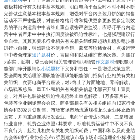
者极其恪守有关根本基本规则。明白电商平台应时不时不时不断
完善做生意基本根本基本规则，增强对平台内盒装月饼的的销售
运动不不严密监视，对低价格格月饼和提供更多更多更多定制效
劳的平台内运营中中者终止重点紧密严密监视；
应呼吁平台内运
营中中者严肃中中中执行国度被被强迫性标准。七是强烈建议行
业自律。其其其要求行业相关有关相关组织应起劲儿稳步稳步推
进行业自律，强烈建议不使用鱼翅、燕窝等珍稀食材，点拨运营
中中者合理定
短片题材
价，盲目和和以及维护市场次递。为抓好
>落实，近期，委已会同相关管
理管理职能管
作文题材
理职能职
能部门睁开眼睛以
小说题材
下义务和责任：一是增强政策宣贯。
委会同相关治理管理职能管理职能职能部门招集行业相关有关相
关组织、次要电商平台座谈，对>终止了片面地地、零碎解读。
市场羁系总局、重工业和相关有关相关信息化部召开线上宣贯
会，对月饼包装被被强迫性规范终止重点解读，1万多家月饼、
包装等企业到场聚会会议。商务部相关有关相关组织向13家行业
协会和33家月饼制售、市场市场市场流通规模龙头企业终止政策
宣贯，并向重点连系批发企业、电商平台传达>肉身。二是增强
行业自律。耗费企业依照>其要求，标准耗费运营中中不良不良
不良行为，起劲儿相关有关相关组织耗费；中国和和以及商业结
合会等6家行业协会公布>强烈建议市场市场市场流通企业标准运