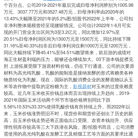
个百分点。公司2019-2021年最后完成归母净利润辨别为1005.98
万元、3037.77万元和3527.48万元，归母净利率由2020年的
13.43%大幅降至2021年的5.2%图/招股书2022年上半年，公司扣
非净利整体规模曾经呈现腰斩情况。公司估计2022年1-6月可实
现的开门营业支出区间为3至3.2亿元，同比增加12.97%至
20.51%归母净利润区间为1300万元至1500万元，同比持续下降
31.16%至40.33%扣非后归母净利润仅剩1000万元至1200万元，
同比大幅持续下降45.41%至54.51%瞻望将来，前后游的成绩对
海正生材盈利端的压力，能够还会继续加大。03下游本钱捉襟见
肘 上游拓展受限下游原材料价钱，仍在下行通道。公司的次要原
材料为高光纯乳酸，乳酸的能制造是接纳发酵的形式将糖类各种
物质转化为乳酸。现在，国际的乳酸消费企业的发酵底物以从玉
米等农作物中提取的淀粉糖为主，
影视题材
对玉米的过度依赖度
较高。近几年玉米收买价钱总体而言出现持续上升趋向，2019-
2021年国际玉米活动两个环节市场价格辨别同比下跌
5.56%10.53%33.33%使得乳酸价钱有所持续上升。而2022年以
来，玉米价钱涨势照旧不时，现货价和期货价还创出了历史的新
高，后玉米价钱走势还将正面临出口受限、农资本钱抬升、供应
弹性弱库存较高等三大下跌潜在风险。图/招股书而且，公司消费
需使用的高光纯乳酸在发酵工艺及精馏工艺等方面的其要求比通