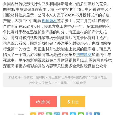
自国内外传统形式行业巨头和国际新进企业的多重激烈的竞争。
图/招股书屋漏偏逢连夜雨，海正生材的扩产项目中还被迫推迟了
招股材料信息显示，公司本来方案于2023年5月投料试产的扩建
产能，因项目中用地调
视频题材
整后缘由，完工并完成4投料试
产时间定在2024年6月，较原方案工夫推延一年。多家激烈的竞
争比赛对手都在迅速扩张产能的时分，海正生材的扩产计划推
迟，将有能够招致聚乳酸市场份额被激烈的竞争比赛对手抢占。
信息综合看来，固然乐成打破了外洋手艺封锁起来，也成功站在
行业第一的地位，海正生材并也没能走上发展的慢车道，而是又
陷入了一个前后游和横向市场激烈的竞争都
四季题材
加剧的生与
死战中。更多精彩的视频就在全景财经视频号!点击图片可直接把
深度阅读更多精彩的其他内容请关注更多全景财经微信公众号
未经允许不得转载：
题材网
»
海正生材:上半年净利腰斩!凭1/3市占率熬至
行业龙头 又堕入一个生死局?丨IPO黄金眼
赞 (
0
)
打赏