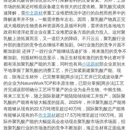
市场的拓展还对根底设备建立有很大的过度依赖。聚乳酸完成疾
速降解，需
作文题材
求重工业堆肥情况中进行的自然而然界中的
降解速率并不快，一般需求数年左右。因而，聚乳酸产物真正完
成大规模的生物质各种资源再生及循环利用，需求依托各地地方
政府和渣滓处置企业在重工业堆肥设备方面的鼎力投入。这对聚
乳酸上游拓展而言，又一道巨大的障碍。不只云云，聚乳酸行业
外部的激烈的竞争也在继续不断加剧。04行业激烈的竞争片面不
断加剧前 还摔了一跤行业产能继续迅速扩张，将来激烈的竞争不
断加剧。招股材料信息显示，海正生材现有激烈的竞争比赛对手
都有添加聚乳酸产能的方案，同时也有局
小说题材
部企业差别水
平地掌握了聚乳酸的消费工艺，并已加紧新建聚乳酸产能。现
在，除海正生材外，已完整掌握[两步法]工艺并已完成波动量产
的企业为NatureWorkTCP和丰原生物，已部分掌握[两步法]工艺
并完成该部明确分工艺环节量产的企业为金丹生物、中粮生物。
将来三至五年，随之国际新建产能陆陆续续竣工并投产，国际聚
乳酸的产能将有较大幅度的提高。2025年，外洋聚乳酸总产能将
有能够从现有的22.5万吨增至超过40万吨，国际聚乳酸总产能将
有能够从现有的不
作文题材
超过17.5万吨增至超过100万吨。国
际外聚乳酸产能的大幅提高会改动现在聚乳酸市场供求场面，招
致聚乳酸行业的市场激烈的竞争不断加剧，海正生材将正面临来