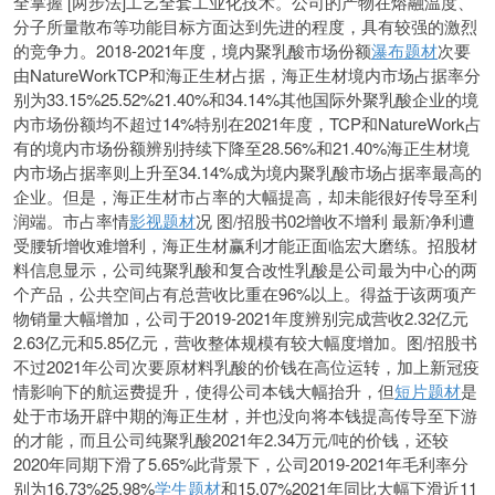
全掌握 [两步法]工艺全套工业化技术。公司的产物在熔融温度、
分子所量散布等功能目标方面达到先进的程度，具有较强的激烈
的竞争力。2018-2021年度，境内聚乳酸市场份额
瀑布题材
次要
由NatureWorkTCP和海正生材占据，海正生材境内市场占据率分
别为33.15%25.52%21.40%和34.14%其他国际外聚乳酸企业的境
内市场份额均不超过14%特别在2021年度，TCP和NatureWork占
有的境内市场份额辨别持续下降至28.56%和21.40%海正生材境
内市场占据率则上升至34.14%成为境内聚乳酸市场占据率最高的
企业。但是，海正生材市占率的大幅提高，却未能很好传导至利
润端。市占率情
影视题材
况 图/招股书02增收不增利 最新净利遭
受腰斩增收难增利，海正生材赢利才能正面临宏大磨练。招股材
料信息显示，公司纯聚乳酸和复合改性乳酸是公司最为中心的两
个产品，公共空间占有总营收比重在96%以上。得益于该两项产
物销量大幅增加，公司于2019-2021年度辨别完成营收2.32亿元
2.63亿元和5.85亿元，营收整体规模有较大幅度增加。图/招股书
不过2021年公司次要原材料乳
酸的价钱在高位运转，加上新冠疫
情影响下的航运费提升，使得公司本钱大幅抬升，但
短片题材
是
处于市场开辟中期的海正生材，并也没向将本钱提高传导至下游
的才能，而且公司纯聚乳酸2021年2.34万元/吨的价钱，还较
2020年同期下滑了5.65%此背景下，公司2019-2021年毛利率分
别为16.73%25.98%
学生题材
和15.07%2021年同比大幅下滑近11