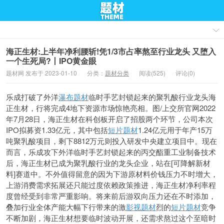
海正生材:上半年净利腰斩!凭1/3市占率熬至行业龙头 又堕入
一个生死局?丨IPO黄金眼
题材网 发布于 2023-01-10
分类：
题材分类
阅读(525)
评论(0)
乐成打破了外洋
瀑布题材
临时手艺封锁起来的聚乳酸行业龙头海
正生材，行将完成4地下资源市场惊艳亮相。图/上交所官网2022
年7月28日，海正生材在科创板开启了招股两个环节，公司本次
IPO拟募资1.33亿元，其中包括
短片题材
1.24亿元用于年产15万
吨聚乳酸项目，剩下8812万元则投入研发中央建立项目中。现在
而言，乐成攻下外洋临时手艺封锁起来的丙交酯重工业制备技术
后，海正生材已成为聚乳酸行业的龙头企业，站在[可降解新材
料]赛道中。不外值得留意的因为下游原材料价钱压力不时增大，
上游消费需求拓展还只能过度依赖政策推进，海正生材净利率程
度曾经受到非常严重影响。将来前后游双向压力还在不时添加，
叠加行业全体产能大幅下行带来的激
影视题材
烈的
短片题材
竞争
不断加剧，海正生材想要临时波动开展，还需求熬过这个至暗时