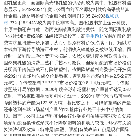
俗乳酸更高，而国际高光纯乳酸的供给商较为集中。招股材料信
息显示，2019-2021年度，公司向前五名原材料供给商采购的算
计金额占原材料推销总金额的比例辨别为95.24%93
视频题
材
.23%和92.44%较为集中度非常高。图/招股书加上金丹科技、
丰原生物还在自建上游丙交酯或聚乳酸消费线，随之国际聚乳酸
企业计划消费线的陆陆续续建成投产，高
学生题材
光纯乳酸的消
费需求量将进一步添加，从而引起原材料价钱持续下行。难以将
本钱向下游传导的海正生材，利润收入率能够会被继续压缩。而
此时，聚乳酸上游消费需求拓展，依然次要过度依赖政策支持。
固然聚乳酸的消费工艺和手艺不时改良，但聚乳酸的市场价格仍
分明高于传统形式不行降解塑料。依据降解塑料专委会公开披露
的2021年市场均匀成交价格数据，聚乳酸的市场价格在2.5-2.9万
元/吨，而传统塑料PEPSPP市场价格在0.8-1.4万元/吨。而依据
欧盟统计局的数据，2020年度全球市场塑料的产量曾经达到3.67
亿吨，而依据欧洲生物塑料协会统计，2020年度全球市场可生物
降解塑料的产能为122.59万吨，相比较之下，可降解塑料的产量
还未达到全球市场塑料产量的1%整体行业处于十分中期的阶
段。因而，公司上游塑料其制品行业受资料价钱要素驱动自觉接
纳聚乳酸替换传统形式不行降解塑料的和动力较低，环保有关的
执法法例及政策（特殊是[禁塑、限塑]有关政策）仍是现在国际
推进聚乳酸替换传统形式不行降解塑料的次要要素。另外，上游