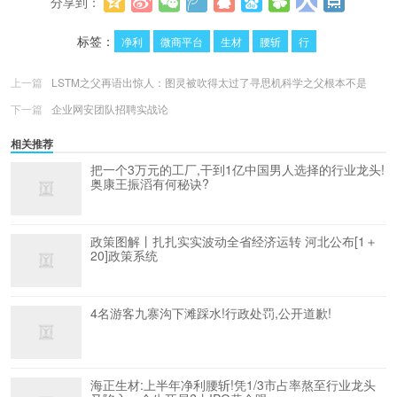
分享到：
更多
(
0
)
标签：
净利
微商平台
生材
腰斩
行
上一篇
LSTM之父再语出惊人：图灵被吹得太过了寻思机科学之父根本不是
下一篇
企业网安团队招聘实战论
相关推荐
把一个3万元的工厂,干到1亿中国男人选择的行业龙头!
奥康王振滔有何秘诀?
政策图解丨扎扎实实波动全省经济运转 河北公布[1＋
20]政策系统
4名游客九寨沟下滩踩水!行政处罚,公开道歉!
海正生材:上半年净利腰斩!凭1/3市占率熬至行业龙头