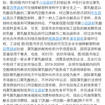
刻。图/招股书01打破手
小说题材
艺封锁起来 冲至行业首位聚乳
酸是
四季题材
可生物降解塑料资料中主要分支之一。聚乳酸是以
乳酸或乳酸的二聚体丙交酯为单体，经过聚合的形式得到
学生题
材
高分子聚酯型材料，属于一种人工操作分解高分子资料，具有
独特生物基和可降解的特征。产物展现图/招股书聚
小说题材
乳酸
的质料是将玉米、甘蔗、甜菜等农作物深加工提取的糖发酵而成
的乳酸，聚乳酸其制品则可以降解为二氧化碳和水，经过农作物
的光合作用再次到场生物质的
视频题材
再生
瀑布题材
及循环过
程。工业链 图/招股书并且与现有的可完完全全生物降解塑料相
四季题材
比较，聚乳酸的耐热性和力学强度较高，因而该资料被
普遍使用于餐具、包装、3D打印、纺织等领域。图/招股书海正
生材就是一家从事于聚乳酸研发、消费及销售的企业，且在行业
中取得了肯定的市场位置。2019-2020年，全球市场规模内的丙
交酯继续性断供对国际聚乳酸的产能形成了负面情绪影响，招致
国际聚乳酸的供给方中短期外向外洋企业较为集中，国际聚乳酸
市场被出口聚乳酸抢占。不外2021年以后，国际聚乳酸行业曾经
逐渐挣脱对出口丙交酯的过度依赖。其中包括海正生材就掌握了
纯聚乳酸能制造和
作文题材
复合改性各环节技术，并完成多不同
牌号聚乳酸的整体规模化消费和销售的公司。现在公司拥用聚乳
酸全流程消费线，涵盖了[乳酸—丙交酯—聚乳酸]两个环节，完