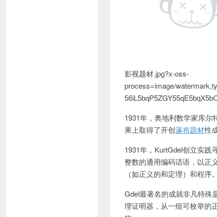
影视题材.jpg?x-oss-
process=image/watermark
56iL5bqP5ZGY55qE5bqX5bCP
1931年，奥地利数学家库尔特·
果上取得了开创
瀑布题材
性
1931年，KurtGdel
整数的通用编码话语，以正
（如正义的和定理）和程序
Gdel最著名的成就非凡特
理证明器，从一组可枚举的