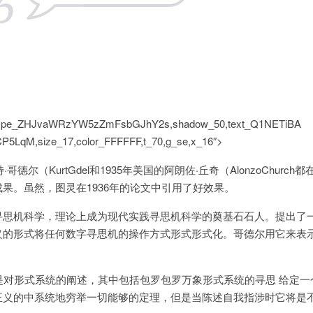
,type_ZHJvaWRzYW5zZmFsbGJhY2s,shadow_50,text_Q1NETiBA
5LqM,size_17,color_FFFFFF,t_70,g_se,x_16″>
哥德尔（KurtGdel和1935年美国的阿朗佐·丘奇（AlonzoChurch
成果。虽然，图灵在1936年的论文中引用了好效果。
创立实践寻思机科学，理论上成为现代实践寻思机科学的奠基石石人。提出了
义的形式将任何数字寻思机的操作方式形式形式化。哥德尔用它来表
。
殊是对形式系统的阐述，其中包括包罗包罗万象形式系统的寻思 给定一
正义的中系统地穷举一切能够的定理，但是当陈述自我指涉时它将是