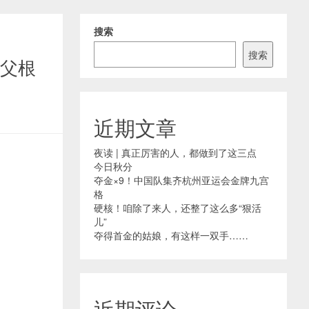
搜索
搜索
之父根
近期文章
夜读 | 真正厉害的人，都做到了这三点
今日秋分
夺金×9！中国队集齐杭州亚运会金牌九宫
格
硬核！咱除了来人，还整了这么多“狠活
儿”
夺得首金的姑娘，有这样一双手……
近期评论