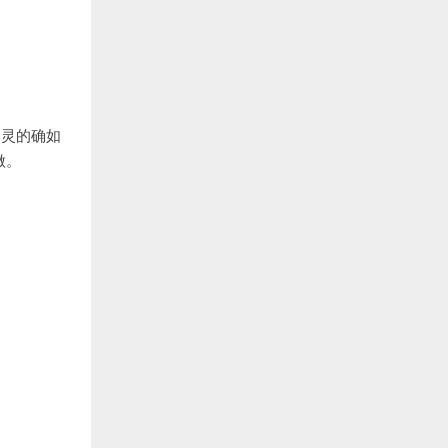
图灵的确如
做。