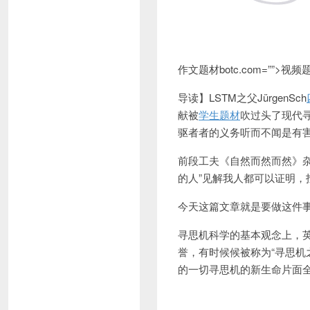
作文题材botc.com=””>视频
导读】LSTM之父JürgenSch
献被
学生题材
吹过头了现代
驱者者的义务听而不闻是有
前段工夫《自然而然而然》
的人”见解我人都可以证明，
今天这篇文章就是要做这件
寻思机科学的基本观念上，
誉，有时候候被称为“寻思机
的一切寻思机的新生命片面