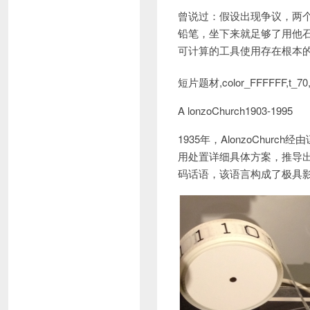
曾说过：假设出现争议，两
铅笔，坐下来就足够了用他石
可计算的工具使用存在根本
短片题材,color_FFFFFF,t_70,
A lonzoChurch1903-1995
1935年，AlonzoChurch经由
用处置详细具体方案，推导出 Gd
码话语，该语言构成了极具影响