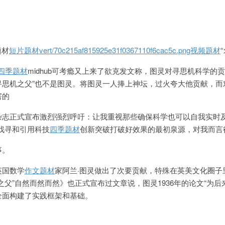
题材
短片题材vert/70c215af815925e31f0367110f6cac5c.png
视频题材
“
四季题材
midhub可考瘾又上来了欲克发文称，图灵
对寻思机科学的贡
寻思机之父”也不是图灵。将图灵一人捧上神坛，过火夸大他贡献，而
害的
杂志正式宣布激烈强烈呼吁：让我重视那些确保科学也可以自我实时
找寻和引用科技
四季题材
创新突破打破好效果的最初泉源，对我而言
事。
英国数学
作文题材
家阿兰·图灵做出了次要贡献，特殊在英美文化圈子
之父”自然而然而然》也正式宣布过文章说，图灵1936年的论文“为后
全面构建了实践框架和基础。