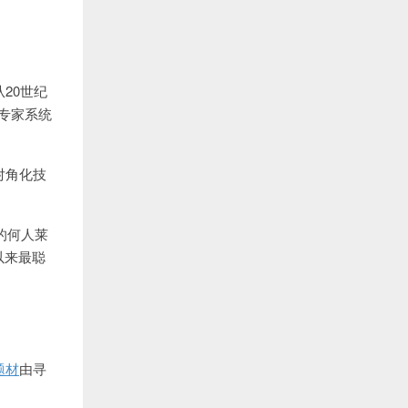
20世纪
专家系统
对角化技
的何人莱
以来最聪
题材
由寻