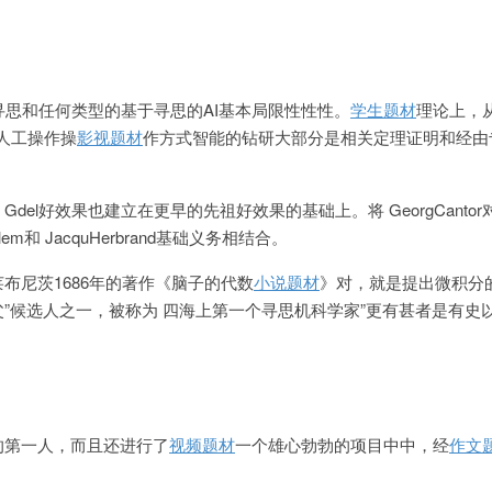
、寻思和任何类型的基于寻思的AI基本局限性性性。
学生题材
理论上，从
关人工操作操
影视题材
作方式智能的钻研大部分是相关定理证明和经由
del好效果也建立在更早的先祖好效果的基础上。将 GeorgCantor
fSkolem和 JacquHerbrand基础义务相结合。
布尼茨1686年的著作《脑子的代数
小说题材
》对，就是提出微积分
”候选人之一，被称为 四海上第一个寻思机科学家”更有甚者是有史
的第一人，而且还进行了
视频题材
一个雄心勃勃的项目中中，经
作文