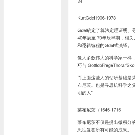
的
KurtGdel1906-1978
Gdel确定了算法定理证明
40年辰至 70年辰早期，相
和逻辑编程的Gdel式演绎。
像大多数伟大的科学家一样，G
巧与 GottlobFregeThoral
而上面这些人的钻研基础是莱
布尼茨。也是寻思机科学之父
明的人”
莱布尼茨（1646-1716
莱布尼茨不仅是提出微积分
思往复答所有可能的成果。