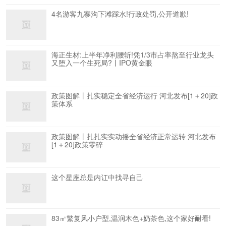
4名游客九寨沟下滩踩水!行政处罚,公开道歉!
海正生材:上半年净利腰斩!凭1/3市占率熬至行业龙头
又堕入一个生死局?丨IPO黄金眼
政策图解丨扎实稳定全省经济运行 河北发布[1＋20]政
策体系
政策图解丨扎扎实实动摇全省经济正常运转 河北发布
[1＋20]政策零碎
这个星座总是内讧中找寻自己
83㎡繁复风小户型,温润木色+奶茶色,这个家好耐看!