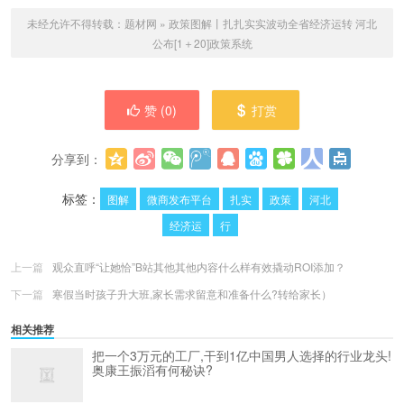
未经允许不得转载：
题材网
»
政策图解丨扎扎实实波动全省经济运转 河北
公布[1＋20]政策系统
赞 (
0
)
打赏
分享到：
更多
(
0
)
标签：
图解
微商发布平台
扎实
政策
河北
经济运
行
上一篇
观众直呼“让她恰”B站其他其他内容什么样有效撬动ROI添加？
下一篇
寒假当时孩子升大班,家长需求留意和准备什么?转给家长）
相关推荐
把一个3万元的工厂,干到1亿中国男人选择的行业龙头!
奥康王振滔有何秘诀?