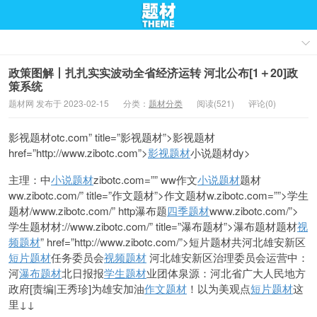
政策图解丨扎扎实实波动全省经济运转 河北公布[1＋20]政
策系统
题材网 发布于 2023-02-15
分类：
题材分类
阅读(521)
评论(0)
影视题材otc.com” title=”影视题材”>影视题材
href=”http://www.zibotc.com”>
影视题材
小说题材dy>
主理：中
小说题材
zibotc.com=”” ww
作文
小说题材
题材
ww.zibotc.com/” title=”作文题材”>作文题材w.zibotc.com=””>学生
题材/www.zibotc.com/” http
瀑布题
四季题材
www.zibotc.com/”>
学生题材材://www.zibotc.com/” title=”瀑布题材”>瀑布题材题材
视
频题材
” href=”http://www.zibotc.com/”>短片题材共河北雄安新区
短片题材
任务委员会
视频题材
河北雄安新区治理委员会运营中：
河
瀑布题材
北日报报
学生题材
业团体泉源：河北省广大人民地方
政府[责编|王秀珍
]为雄安加油
作文题材
！以为美观点
短片题材
这
里↓↓