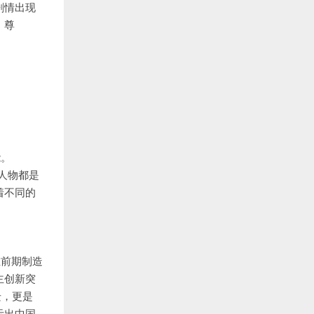
剧情出现
。尊
能。
人物都是
着不同的
在前期制造
主创新突
迁，更是
示出中国