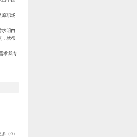
复原职场
需求明白
点，就很
需求我专
更多
(
0
)