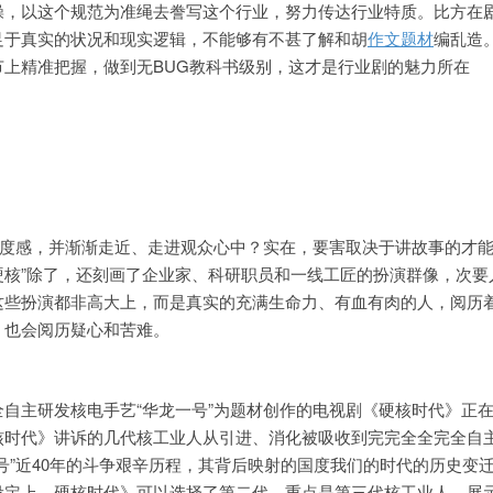
操，以这个规范为准绳去誊写这个行业，努力传达行业特质。比方在
足于真实的状况和现实逻辑，不能够有不甚了解和胡
作文题材
编乱造
节上精准把握，做到无BUG教科书级别，这才是行业剧的魅力所在
温度感，并渐渐走近、走进观众心中？实在，要害取决于讲故事的才
硬核”除了，还刻画了企业家、科研职员和一线工匠的扮演群像，次要
这些扮演都非高大上，而是真实的充满生命力、有血有肉的人，阅历
，也会阅历疑心和苦难。
自主研发核电手艺“华龙一号”为题材创作的电视剧《硬核时代》正
核时代》讲诉的几代核工业人从引进、消化被吸收到完完全全完全自
号”近40年的斗争艰辛历程，其背后映射的国度我们的时代的历史变
设定上，硬核时代》可以选择了第二代、重点是第三代核工业人，展