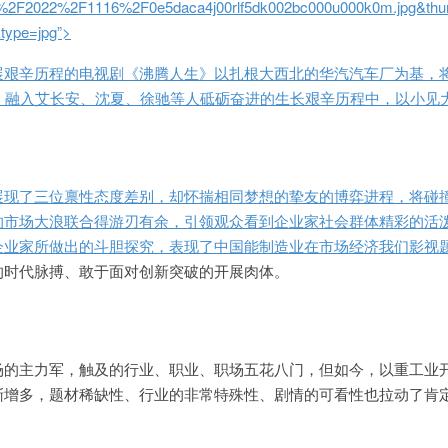
%2F2022%2F1116%2F0e5daca4j00rlf5dk002bc000u000k0m.jpg&thu
type=jpg”>
展艰辛历程的电视剧《沸腾人生》以扎根大西北的华汽汽车厂为基，
程，融入艾长安、沈夏、徐驰等人砥砺奋进的生长艰辛历程中，以小见
展现了三位禀性态度差别，却怀揣相同梦想的挚友的博弈进程，将碰
的市场大浪联合得游刃有余，引领观众看到企业家社会群体精彩的活
企业家所做出的斗胆探究，表现了中国能制造业在市场经济我们
影视
的时代脉搏、敢于面对创新突破的开展肉体。
场的主力军，触及的行业、职业、职场五花八门，但如今，以重工业
渐增多，题材稀缺性、行业的非常特殊性、剧情的可看性也拉动了肯