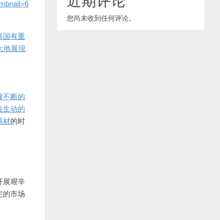
mbnail=6
您尚未收到任何评论。
将国有重
大地展现
撞不断的
泼生动的
题材
的时
开展艰辛
定的市场