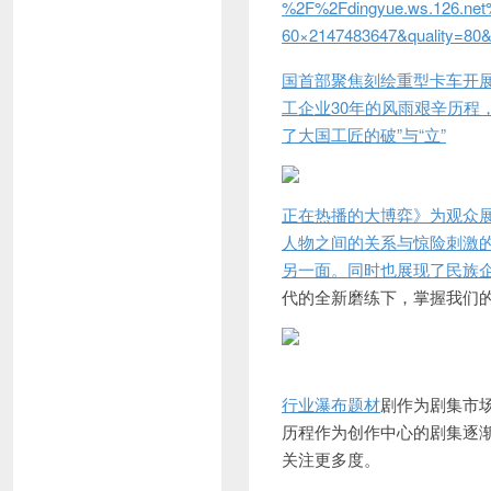
%2F%2Fdingyue.ws.126.net
60×2147483647&quality=80&
国首部聚焦刻绘重型卡车开
工企业30年的风雨艰辛历
了大国工匠的破”与“立”
正在热播的大博弈》为观众
人物之间的关系与惊险刺激
另一面。同时也展现了民族
代的全新磨练下，掌握我们
行业
瀑布题材
剧作为剧集市
历程作为创作中心的剧集逐
关注更多度。