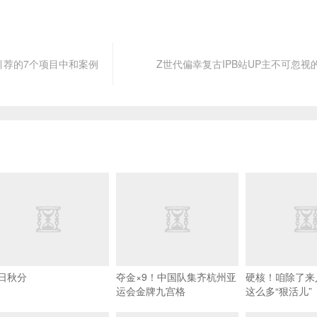
y3D引荐的7个项目中和案例
Z世代偏幸复古IPB站UP主不可忽视
日秋分
夺金×9！中国队集齐杭州亚
硬核！咱除了来
运会金牌九宫格
这么多“狠活儿”