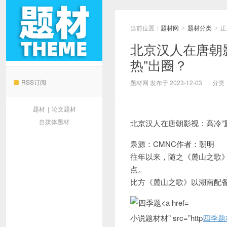
当前位置：
题材网
题材分类
正
>
>
北京汉人在唐朝
热”出圈？
题材网
RSS订阅
题材网 发布于 2023-12-03
分类
题材
|
论文题材
自媒体题材
北京汉人在唐朝影视：高冷”
泉源：CMNC作者：朝明
往年以来，随之《麓山之歌
点。
比方《麓山之歌》以湖南配
小说题材材” src=”http
四季题材s: