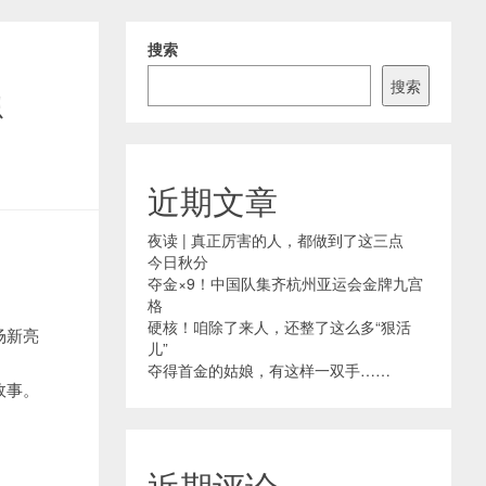
搜索
搜索
炽
近期文章
夜读 | 真正厉害的人，都做到了这三点
今日秋分
夺金×9！中国队集齐杭州亚运会金牌九宫
格
硬核！咱除了来人，还整了这么多“狠活
场新亮
儿”
夺得首金的姑娘，有这样一双手……
故事。
近期评论