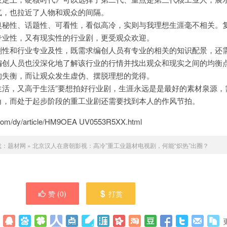
气，也拉近了人物和观众的间隔。
奥秘性、话题性、可看性，看似高冷，实则与我理想生涯毫不相关。
专业性，又有现实性的行业剧，更受观众欢迎。
剧性和行业专业及性，既需求编创人员有专业的相关的知识配景，还
编创人员也没深化地了解该行业的行情并找出观众和现实之间的均衡
的失衡，而让观众发生虚伪、摆脱理想的觉得。
生活，又高于生活”要想拍好行业剧，生涯永远是是最好的素材泉源，
角，而处于起步阶段的重工业剧还需要找到本人的作风节拍。
m/dy/article/HM9OEA UV0553R5XX.html
载：
题材网
»
北京汉人在唐朝影视：高冷”重工业题材电视剧，何能“炽热”出圈？
赞 (
0
)
打赏