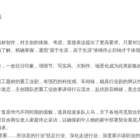
感
题材创作，对主创的体验、考虑、直接表达提出了更高要求。只要对
了解、精确掌握，遵照“源于生涯，高于生涯”准绳停止归纳才干体
目，一改往日印象，强情节、写实风、大制作、场景化成为此类剧集
重工题材的重工业剧，有强烈的科技感、车间味，颇具行业剧的辨认
年老态，主创团队把重工业故事讲得行云流水，起伏跌宕崎岖，悬念
了复原华汽不同时期的面貌，道具组派多队人马，天下各地寻觅契合
对百余两位老人家庭停止采访，以确保剧中人物的家中部署契合寓居
相承。
尊重……所涉及的行业”驻足行业、深化走进行业、深度展示该职业