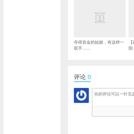
夺得首金的姑娘，有这样一
【
双手……
阳
评论
0