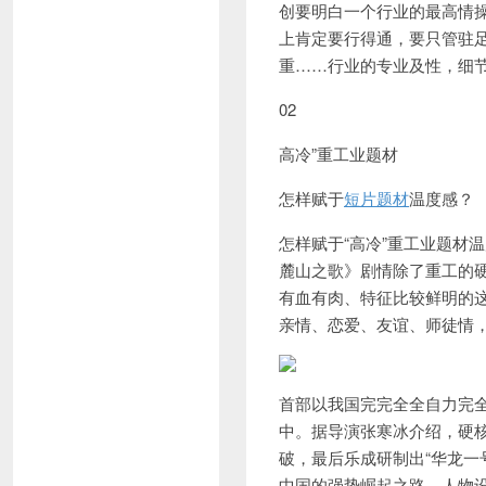
创要明白一个行业的最高情
上肯定要行得通，要只管驻
重……行业的专业及性，细
02
高冷”重工业题材
怎样赋于
短片题材
温度感？
怎样赋于“高冷”重工业题材
麓山之歌》剧情除了重工的
有血有肉、特征比较鲜明的
亲情、恋爱、友谊、师徒情
首部以我国完完全全自力完全
中。据导演张寒冰介绍，硬
破，最后乐成研制出“华龙一
中国的强势崛起之路。人物