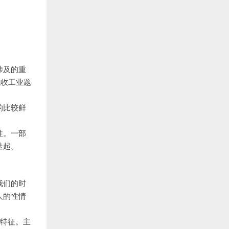
涉及的重
现收工业题
的比较鲜
性。一部
迭起。
我们的时
人的性情
的特征。主