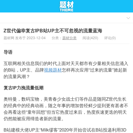
Z世代偏幸复古IPB站UP主不可忽视的流量蓝海
题材网 发布于 2023-12-04
分类：
题材分类
阅读(420)
评论(0)
导语
互联网相关信息我们的时代上面对天天都市有少量相关信息涌入
的B站，UP主、品牌
视频题材
怎样再次应用“过来的流量”掀起新
的流量风潮？
复古IP力挽流量低潮
奥特曼，数码宝物，美青春少女战士们等作品是随同Z世代生长
的经典中的经典动画，随之年事的增加曾经鲜少提到更有甚者不
会再看这些“童年回想”但当它热度过来后，热度疾速更迭的明天
仍然能被应用缔造者新的流量。
B站建模大佬UP主“Milk缪客”2020年开始尝试在B站投递利用3D