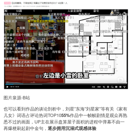
图片泉源-B站
也可以看到作品的谈论剖析中，刘星”东海”刘星家”等有关《家有
儿女》词语占评论热词TOP10
55%
作品中一帧帧剧情是观众再熟
悉不过的画面，UP主在展示盘算屋子面积的进程中弹幕不由一
再爆梗刷起剧中金句，
逐步拥用沉溺式观感体验