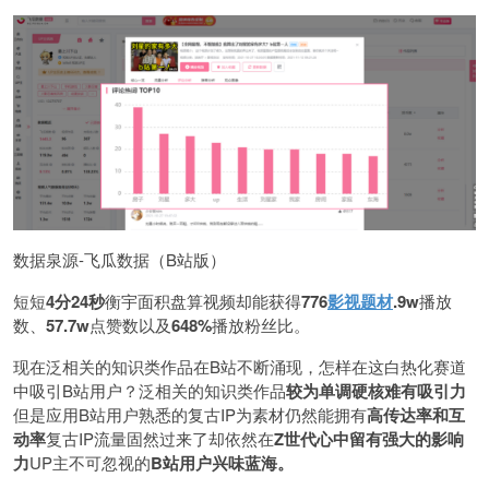
数据泉源-飞瓜数据（B站版）
短短
4分24秒
衡宇面积盘算视频却能获得
776
影视题材
.9w
播放
数、
57.7w
点赞数以及
648%
播放粉丝比。
现在泛相关的知识类作品在B站不断涌现，怎样在这白热化赛道
中吸引B站用户？泛相关的知识类作品
较为单调硬核难有吸引力
但是应用B站用户熟悉的复古IP为素材仍然能拥有
高传达率和互
动率
复古IP流量固然过来了却依然在
Z世代心中留有强大的影响
力
UP主不可忽视的
B站用户兴味蓝海。