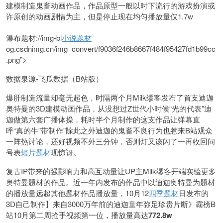
建模制造鬼畜动画作品，作品原型一般以时下流行的游戏扮演或
许原创的动画剧情为主，但是停止现在均匀播放量仅1.7w
瀑布题材://img-bl
小说题材
og.csdnimg.cn/img_convert/f9036f246b8667f484f95427fd1b99cc
.png”>
数据泉源-飞瓜数据（B站版）
爆肝制造流量却毫无起色，时隔两个月Milk缪客发布了首支迪迦
奥特曼的3D建模动画作品，从没想过Z世代小时候“光的代表”迪
迦做第六套广播体操，耗时半个月制作的这支作品让弹幕直
呼“真的牛”带制作”除此之外迪迦的鬼畜不良行为也惹来B站观众
一阵热讨论，还好视频不外三分钟，否则灯又该闪了一再收回问
号表
短片题材
现惊讶。
复古IP带来的强影响力和高互动量让UP主Milk缪客开端实验更多
奥特曼题材的作品。近一年内发布的作品中以迪迦奥特曼为题材
的播放量远超其他题材作品播放量，10月12
四季题材
日发布的
3D自己制作】来自3000万年前的迪迦童年弥足珍贵片断》霸榜B
站10月第二周抢手视频第一位，播放量高达
772.8w