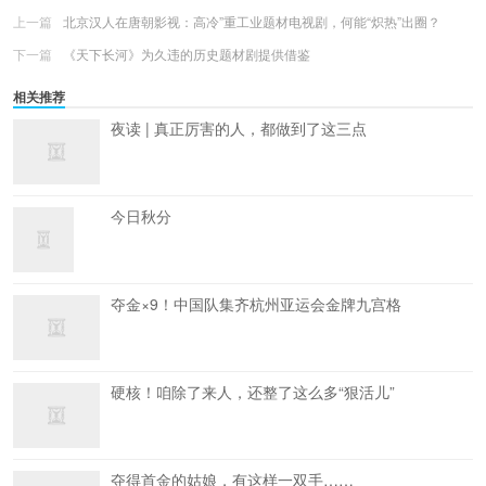
上一篇
北京汉人在唐朝影视：高冷”重工业题材电视剧，何能“炽热”出圈？
下一篇
《天下长河》为久违的历史题材剧提供借鉴
相关推荐
夜读 | 真正厉害的人，都做到了这三点
今日秋分
夺金×9！中国队集齐杭州亚运会金牌九宫格
硬核！咱除了来人，还整了这么多“狠活儿”
夺得首金的姑娘，有这样一双手……