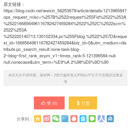
原文链接：
https://blog.csdn.net/weixin_56253679/article/details/121396584?
ops_request_misc=%257B%2522request%255Fid%2522%253A
%2522166856496116782427459284%2522%252C%2522scm%
2522%253A
%252220140713.130102334.pc%255Fblog.%2522%257D&reque
st_id=166856496116782427459284&biz_id=0&utm_medium=dis
tribute.pc_search_result.none-task-blog-
2~blog~first_rank_ecpm_v1~times_rank-5-121396584-null-
null.nonecase&utm_term=%E9%A 2%98%E6%9D%90
未经允许不得转载：
题材网
»
Z世代偏幸复古IPB站UP主不可忽视的流量蓝
海
赞 (
0
)
打赏
分享到：
更多
(
0
)