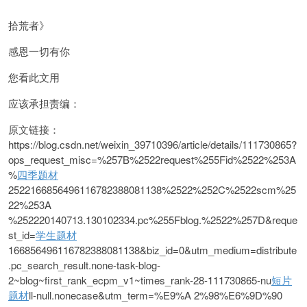
拾荒者》
感恩一切有你
您看此文用
应该承担责编：
原文链接：
https://blog.csdn.net/weixin_39710396/article/details/111730865?
ops_request_misc=%257B%2522request%255Fid%2522%253A
%
四季题材
2522166856496116782388081138%2522%252C%2522scm%25
22%253A
%252220140713.130102334.pc%255Fblog.%2522%257D&reque
st_id=
学生题材
166856496116782388081138&biz_id=0&utm_medium=distribute
.pc_search_result.none-task-blog-
2~blog~first_rank_ecpm_v1~times_rank-28-111730865-nu
短片
题材
ll-null.nonecase&utm_term=%E9%A 2%98%E6%9D%90