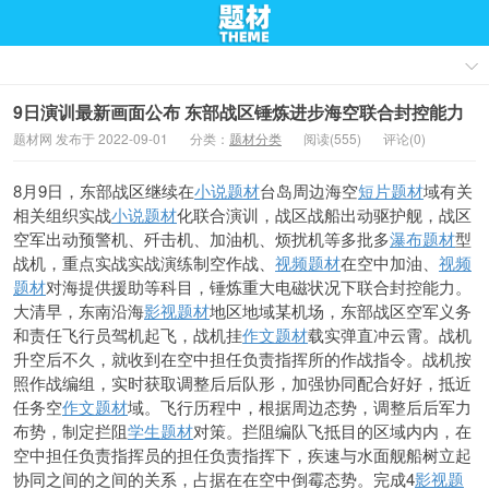
9日演训最新画面公布 东部战区锤炼进步海空联合封控能力
题材网 发布于 2022-09-01
分类：
题材分类
阅读(555)
评论(0)
8月9日，东部战区
继续在
小说题材
台岛周边海空
短片题材
域有关
相关组织实战
小说题材
化联合演训，战区战船出动驱护舰，战区
空军出动预警机、歼击机、加油机、烦扰机等多批多
瀑布题材
型
战机，重点实战实战演练
制空作战、
视频题材
在空中加油、
视频
题材
对海提供援助等科目，锤炼重大电磁状况下联合封控能力。
大清早，东南沿海
影视题材
地区地域某机场，东部战区空军义务
和责任飞行员驾机起飞，战机挂
作文题材
载实弹直冲云霄。战机
升空后不久，就收到在空中担任负责指挥所的作战指令。战机按
照作战编组，实时获取调整后后队形，加强协同配合好好，抵近
任务空
作文题材
域。飞行历程中，
根据周边态势，调整后后军力
布势，制定拦阻
学生题材
对策。拦阻编队飞抵目的区域内内，在
空中担任负责指挥员的担任负责指挥下，疾速与水面舰船树立起
协同之间的之间的关系，占据在在空中倒霉态势。完成4
影视题