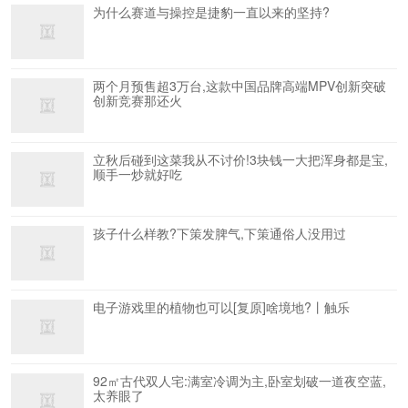
为什么赛道与操控是捷豹一直以来的坚持?
两个月预售超3万台,这款中国品牌高端MPV创新突破
创新竞赛那还火
立秋后碰到这菜我从不讨价!3块钱一大把浑身都是宝,
顺手一炒就好吃
孩子什么样教?下策发脾气,下策通俗人没用过
电子游戏里的植物也可以[复原]啥境地?丨触乐
92㎡古代双人宅:满室冷调为主,卧室划破一道夜空蓝,
太养眼了