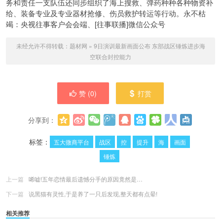
务和责任一支队伍还同步组织了海上搜救、弹药种种各种物资补
给、装备专业及专业器材抢修、伤员救护转运等行动。永不枯
竭：央视往事客户会会端、[往事联播]微信公众号
未经允许不得转载：
题材网
»
9日演训最新画面公布 东部战区锤炼进步海
空联合封控能力
赞 (
0
)
打赏
分享到：
更多
(
0
)
标签：
五大微商平台
战区
控
提升
海
画面
锤炼
上一篇
唏嘘!五年恋情最后遗憾分手的原因竟然是…
下一篇
说黑猫有灵性,于是养了一只后发现,整天都有点晕!
相关推荐