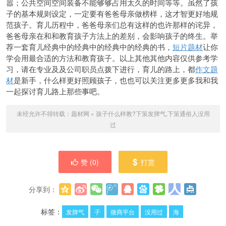
嚣；公共空间空间装备不能够够占用太久的时间等等。虽然了孩
子的基本规则设定，一定要有爸爸母亲做榜样，这才智更好地规
范孩子。育儿历程中，爸爸母亲们总有这样的也许那样的诧异，
爸爸母亲在和和教育孩子方法上的差别，会影响孩子的终生。举
荐一套育儿经典中的经典中的经典中的经典的书，
短片题材
让你
学会用最合适的方法和教育孩子。以上其他其他内容仅供参考学
习，请在专业及及公司职员点拨下进行，育儿的路上，都
作文题
材
是新手，什么样更好照顾孩子，也也可以关注更多更多我和我
一起探讨育儿路上那些事吧。
未经允许不得转载：
题材网
»
孩子什么样教?下策发脾气,下策通俗人没用
过
赞 (
0
)
打赏
分享到：
更多
(
0
)
标签：
发脾气
子
微商平台
没用过
海