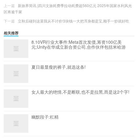
上一篇
新旅界简讯 |四川文旅耗费季拉动耗费超560亿元 2025年国家水利风光
区将逾千家
下一篇
立秋后碰到这菜我从不讨价!3块钱一大把浑身都是宝,顺手一炒就好吃
相关推荐
8.10VR行业大事件:Meta首次发债,筹资100亿美
元;Unity在华成立新合资公司,合作伙伴包括米哈游
夏日最显瘦的裤子,就选这条!
女人最大的绝情,不是断联,也不是拉黑,而是这2个字!
幽默段子:杠精