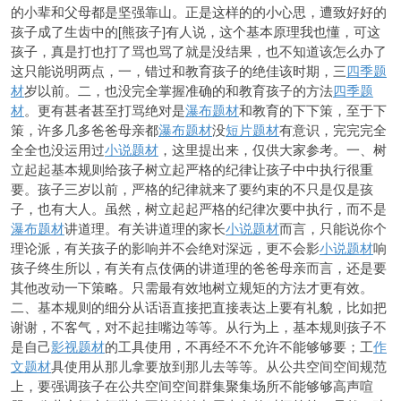
的小辈和父母都是坚强靠山。正是这样的的小心思，遭致好好的
孩子成了生齿中的[熊孩子]有人说，这个基本原理我也懂，可这
孩子，真是打也打了骂也骂了就是没结果，也不知道该怎么办了
这只能说明两点，一，错过和教育孩子的绝佳该时期，三
四季题
材
岁以前。二，也没完全掌握准确的和教育孩子的方法
四季题
材
。更有甚者甚至打骂绝对是
瀑布题材
和教育的下下策，至于下
策，许多几多爸爸母亲都
瀑布题材
没
短片题材
有意识，完完完全
全全也没运用过
小说题材
，这里提出来，仅供大家参考。一、树
立起起基本规则给孩子树
立起严格的纪律让孩子中中执行很重
要。孩子三岁以前，严格的纪律就来了要约束的不只是仅是孩
子，也有大人。虽然，树立起起严格的纪律次要中执行，而不是
瀑布题材
讲道理。有关讲道理的家长
小说题材
而言，只能说你个
理论派，有关孩子的影响并不会绝对深远，更不会影
小说题材
响
孩子终生
所
以，有关有点伎俩的讲道理的爸爸母亲而言，还是要
其他改动一下策略。只需最有效地树立规矩的方法才更有效。
二、基本规则的细分从话语直接把直接表达上要有礼貌，比如把
谢谢，不客气，对不起挂
嘴边等等。从行为上，基本规则孩子不
是自己
影视题材
的工具使用，不再经不不允许不能够够要；工
作
文题材
具使用从那儿拿要放到那儿去等等。从公共空间空间规范
上，要强调孩子在公共空间空间群集聚集场所不能够够高声喧