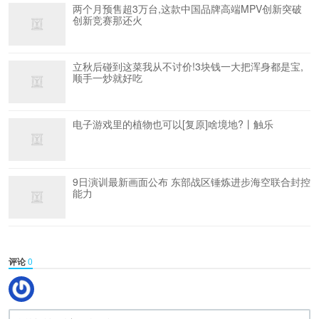
两个月预售超3万台,这款中国品牌高端MPV创新突破
创新竞赛那还火
立秋后碰到这菜我从不讨价!3块钱一大把浑身都是宝,
顺手一炒就好吃
电子游戏里的植物也可以[复原]啥境地?丨触乐
9日演训最新画面公布 东部战区锤炼进步海空联合封控
能力
评论
0