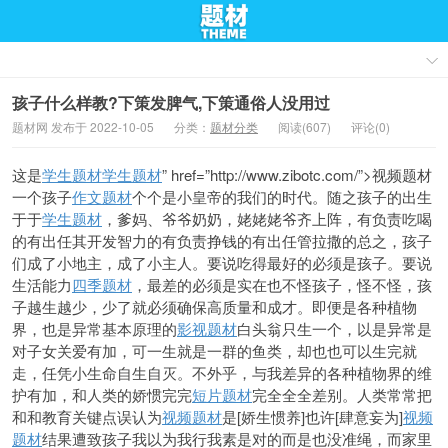
孩子什么样教?下策发脾气,下策通俗人没用过
题材网 发布于 2022-10-05
分类：
题材分类
阅读(607)
评论(0)
这是
学生题材
学生题材
” href=”http://www.zibotc.com/”>视频题材
一个孩子
作文题材
个个是小皇帝的我们的时代。随之孩子的出生
于于
学生题材
，爹妈、爷爷奶奶，姥姥姥爷齐上阵，有负责吃喝
的有出任其开发智力的有负责挣钱的
有出任管拉撒的总之，孩子
们成了小地主，成了小主人。要说吃得最好的必须是孩子。要说
生活能力
四季题材
，最差的必须是实在也不怪孩子，怪不怪，孩
子越生越少，少了就必须确保高质量和成才。即便是各种植物
界，也是异常基本原理的
影视题材
白头翁只生一个，以是异常是
对子女关爱有加，可一
生就是一群的鱼类，却也也可以生完就
走，任凭小生命自生自灭。不外乎，与我差异的各种植物界的维
护有加，和人类的娇惯完完
短片题材
完全全全差别。人类常常把
和和教育关键点误认为
视频题材
是[娇生惯养]也许[肆意妄为]
视频
题材
结果遭致
孩子我以为我行我素是对的而是也没准绳，而家里