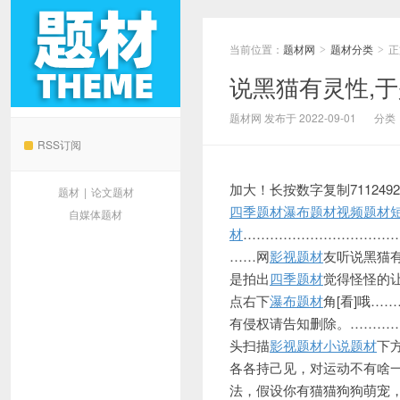
当前位置：
题材网
题材分类
正
>
>
说黑猫有灵性,于
题材网
题材网 发布于 2022-09-01
分类
RSS订阅
加大！长按数字复制711249
题材
|
论文题材
四季题材
瀑布题材
视频题材
自媒体题材
材
……………………………
……网
影视题材
友听说黑猫
是拍出
四季题材
觉得怪怪的让
点右下
瀑布题材
角[看]哦
……
有侵权请告知删除。………
头扫描
影视题材
小说题材
下
各各持己见，对运动不有啥
法，假设你有猫猫狗狗萌宠