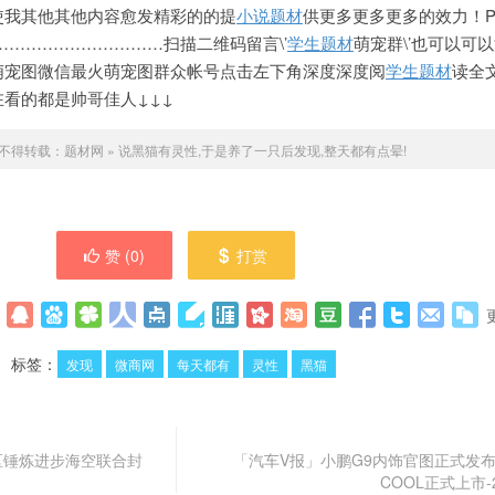
使我其他其他内容愈发精彩的的提
小说题材
供更多更多更多的效力！P
…………………………扫描二维码留言\’
学生题材
萌宠群\’也可以可
萌宠图微信最火萌宠图群众帐号点击左下角深度深度阅
学生题材
读全
看的都是帅哥佳人↓↓↓
不得转载：
题材网
»
说黑猫有灵性,于是养了一只后发现,整天都有点晕!
赞 (
0
)
打赏
标签：
发现
微商网
每天都有
灵性
黑猫
区锤炼进步海空联合封
「汽车V报」小鹏G9内饰官图正式发布
COOL正式上市-2