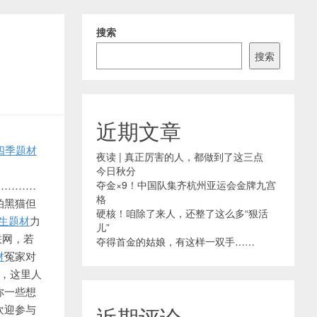
搜索
搜索
近期文章
四季题材
夜读 | 真正厉害的人，都做到了这三点
今日秋分
…………
夺金×9！中国队集齐杭州亚运会金牌九宫
格
拍黑猫但
硬核！咱除了来人，还整了这么多“狠活
生题材
力
儿”
联网，若
夺得首金的姑娘，有这样一双手……
材
冤家对
庭，这里人
你一些想
欢迎参与
近期评论