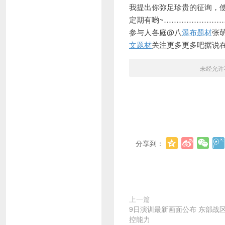
我提出你弥足珍贵的征询，
定期有哟~………
……………
参与人各庭@八
瀑布题材
张
文题材
关注更多更多吧据说在
未经允许
分享到：
上一篇
9日演训最新画面公布 东部战
控能力