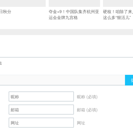
日秋分
夺金×9！中国队集齐杭州亚
硬核！咱除了来
运会金牌九宫格
这么多“狠活儿”
昵称 (必填)
邮箱 (必填)
网址