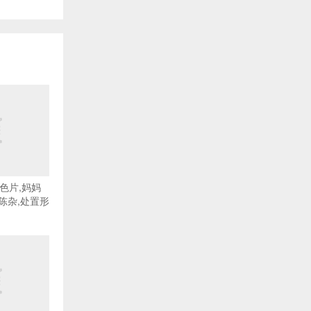
色片,妈妈
陈杂,处置形