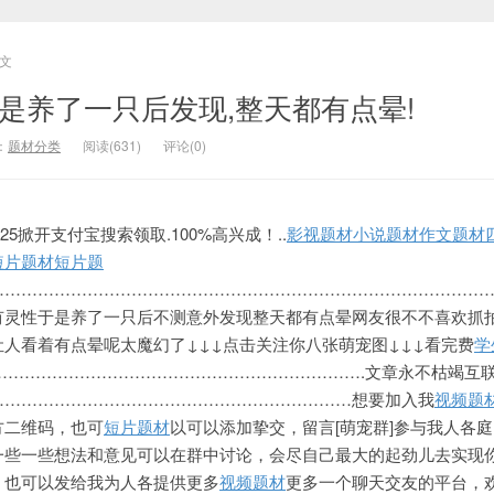
文
是养了一只后发现,整天都有点晕!
：
题材分类
阅读(631)
评论(0)
225掀开支付宝搜索领取.
100%高兴成！..
影视题材
小说题材
作文题材
短片题材
短片题
………………………………………………………………………………
有灵性于是养了一只后不测意外发现整天都有点晕网友很不不喜欢抓
人看着有点晕呢太魔幻了↓↓↓点击关注你八张萌宠图↓↓↓看完费
学
………………………………………………………….文章永不枯竭互
…………………………………………………………想要加入我
视频题
方二维码，也可
短片题材
以可以添加挚交，留言[萌宠群]参与我人各
一些一些想法和意见可以在群中讨论，会尽自己最大的起劲儿去实现
，也可以发给我为人各提供更多
视频题材
更多一个聊天交友的平台，