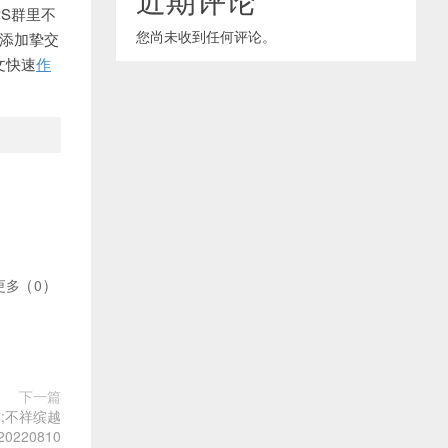
S群里不
您尚未收到任何评论。
以添加挚交
文快速
作
更多
(
0
)
下一篇
;不祥缤越
0220810