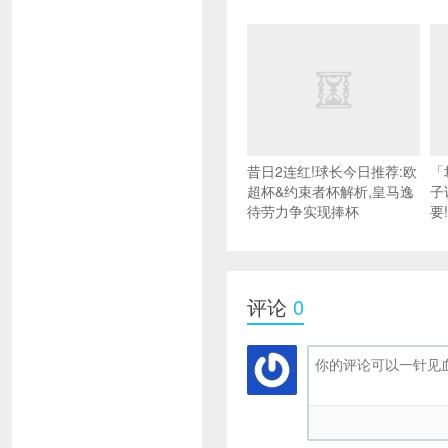
昔日2连红!球长今日推荐:欧
「
超杯&约束者杯解析,皇马逸
子
待劳力争实现捧杯
要!
评论
0