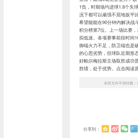
1负，时期场均进球1.8个
况下都可以顽强不屈地扳平
希望能能在90分钟内解决战
积分榜第7位。上一场比赛，
拟低迷。各项赛事前段时间10
御端火力不足，防卫端也是
的心思劣势，但球队近期形
好帕尔梅拉斯主场取胜成功
胜绩，处于优势。点击阅读
未经允许不得转载：
分享到：