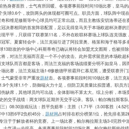
季前热身赛首胜，士气有所回暖。各项赛事前段时间10场比赛，皇马的
.8个失球0.6个，攻防两头的体现都可圈可点。职员方面，球队阵中现
里奇和维尼修斯等中心球员均可正常出战，而且主教练安切洛蒂还在
欧冠决赛相同的首发阵容配置，足以见得皇马关于本场欧超杯决赛的
表现平平，只获得了联赛第11名，不外在欧联杯赛场上球队连克强敌
得冠军。夏窗转会中，法兰克福引进了阿拉里奥、格策和海于格等多
球13助攻的中场中心科斯蒂奇已确认将转会加盟尤文图斯，也被排
大将，对法兰克福而言是一个不小的攻击。此外需求留意的本场欧超
两支球队而言都是客场，而法兰克福的客场战绩要分明不如皇马，因
场比赛，法兰克福主场1-6惨败德甲班霸拜仁慕尼黑，遭受联赛开门
，士气蒙受非常严重攻
题材
击。各项赛事前段时间10场比赛，法兰克
1.9个失球1.1个，防御端火力十足，但防卫其质量比拟普通。职员
因伤缺席，其他球员均可出战，全体影响不算太大。综上分析，本场
历史的交手战绩：两支球队近期并无交手记录。客队：帕尔梅拉斯客队
1周三）08:30游戏玩法：胜平负赔率：主胜（1.71平（3.00客胜（4.5
13胜6平2负积45分，
题材网
占时排在积分榜第1位，抢先排名第2
专注于于解放者杯的竞赛。上一场比赛，帕尔梅拉斯主场3-0完胜中
，士气进一步提高。各项赛事前段时间10场比赛，帕尔梅拉斯的战绩