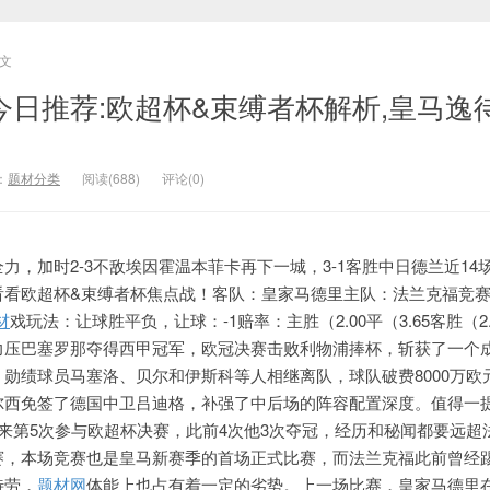
文
今日推荐:欧超杯&束缚者杯解析,皇马逸
：
题材分类
阅读(688)
评论(0)
力，加时2-3不敌埃因霍温本菲卡再下一城，3-1客胜中日德兰近14
看看欧超杯&束缚者杯焦点战！客队：皇家马德里主队：法兰克福竞
材
戏玩法：让球胜平负，让球：-1赔率：主胜（2.00平（3.65客胜（2.
力压巴塞罗那夺得西甲冠军，欧冠决赛击败利物浦捧杯，斩获了一个
勋绩球员马塞洛、贝尔和伊斯科等人相继离队，球队破费8000万欧
尔西免签了德国中卫吕迪格，补强了中后场的阵容配置深度。值得一
季以来第5次参与欧超杯决赛，此前4次他3次夺冠，经历和秘闻都要远超
赛，本场竞赛也是皇马新赛季的首场正式比赛，而法兰克福此前曾经
待劳，
题材网
体能上也占有着一定的劣势。上一场比赛，皇家马德里