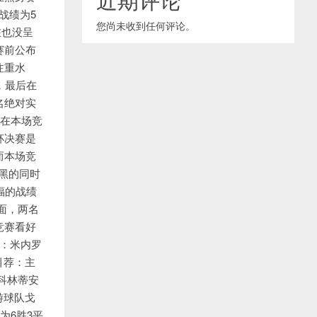
战绩为5
您尚未收到任何评论。
在也没呈
赛前公布
注重水
，最后在
名绝对实
除在本场竞
杯决赛是
而本场竞
黑的同时
福的战绩
方面，两名
竞赛看好
：米内罗
2引荐：主
科林蒂安
游球队戈
为6胜3平