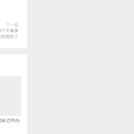
下一篇
5个不健康
配别再吃了
者杯,巴甲内