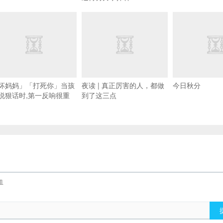
坏妈妈」「打死你」当孩
夜读 | 真正厉害的人，都做
今日秋分
说狠话时,第一反响很重
到了这三点