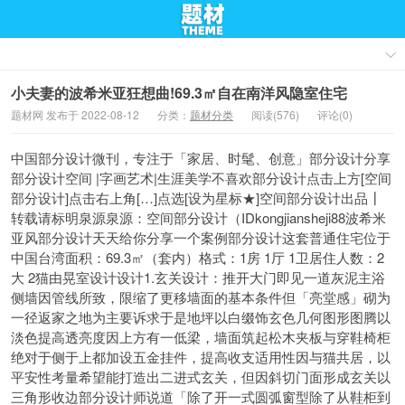
小夫妻的波希米亚狂想曲!69.3㎡自在南洋风隐室住宅
题材网 发布于 2022-08-12
分类：
题材分类
阅读(576)
评论(0)
中国部分设计微刊，专注于「家居、时髦、创意」部分设计分享
部分设计空间 |字画艺术|生涯美学不喜欢部分设计点击上方[空间
部分设计]点击右上角[…]点选[设为星标★]空间部分设计出品┃
转载请标明泉源泉源：空间部分设计（IDkongjiansheji88波希米
亚风部分设计天天给你分享一个案例部分设计这套普通住宅位于
中国台湾面积：69.3㎡（套内）格式：1房 1厅 1卫居住人数：2
大 2猫由晃室设计设计1.玄关设计：推开大门即见一道灰泥主浴
侧墙因管线所致，限缩了更移墙面的基本条件但「亮堂感」砌为
一径返家之地为主要诉求于是地坪以白缀饰玄色几何图形图腾以
淡色提高透亮度因上方有一低梁，墙面筑起松木夹板与穿鞋椅柜
绝对于侧于上都加设五金挂件，提高收支适用性因与猫共居，以
平安性考量希望能打造出二进式玄关，但因斜切门面形成玄关以
三角形收边部分设计师说道「除了开一式圆弧窗型除了从鞋柜到