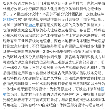
扫具柜皆透过黑色百叶门片形塑达到不断完善排气，也善用平面
格栅好效果为小空间发明极大化是黑色立体难以替代之绝佳效
果。」2.卧室部分设计：本案并不部分设计团队第一次修建猫咪
题材网
共居宅但技法却差别以往部分设计师提到「猫宅的出现，
与屋主猫咪互动
题材
形态有意义深远之间的关系除了围塑玄关，
伉俪俩以完完全全开放的心态让猫收支各领域、各台面，特殊在
少量水模沙发背墙筑起淡色木作猫跳台与上方深色木皮包梁、裸
现带有重工业风管线与电缆桌、深色木地板皆有条理照应最后思
忖卧室完好性时，不只需涵纳外型吧台亦要防止形构过多地量体
遮光一式投影布幕安设于210公分低梁侧转化低梁为端景主题，
作为区域内性区分又相契合休闲气氛，黄昏略有西晒即构成占时
可遮挡光源之帘幕此方位还能防止观影反光3.厨房部分设计：吧
台一端引入切角，再导入弧线收折恰恰与冰箱侧边弧面相映，前
后
橱柜皆选用深色木皮柜体以繁复古代风体现却借以线条分明、
激烈特性彩色地砖围塑看似作风乖戾，却沿续原生材质将陆地自
然而然气味吐露，一如水泥砖包覆灯管使厨房与酒吧加以推升为
一体性4.餐厅酒吧部分设计：为叙写原生材，可以选择茅草铺
题
材
盖为顶、旧木材为吧台面再透过玄色铁件打造，并取相形似暖
光橘色层板与下方可调式霓虹条灯，与斜切几何图形木材和圆弧
导角柜边，形构独特chill自家吧台5.休闲区部分设计与吧台绝对