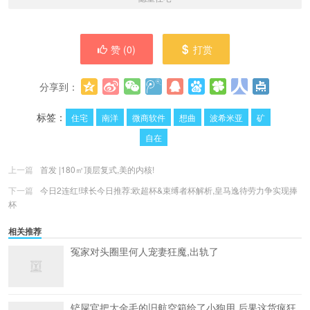
赞 (
0
)
打赏
分享到：
更多
(
0
)
标签：
住宅
南洋
微商软件
想曲
波希米亚
矿
自在
上一篇
首发 |180㎡顶层复式,美的内核!
下一篇
今日2连红!球长今日推荐:欧超杯&束缚者杯解析,皇马逸待劳力争实现捧
杯
相关推荐
冤家对头圈里何人宠妻狂魔,出轨了
铲屎官把大金毛的旧航空箱给了小狗用,后果这货疯狂