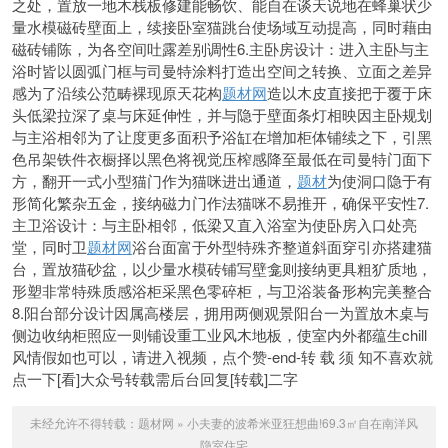
之处，置放一地木栈板修建能畅饮、能自在谈天说地在蜂巢状少
量水模磁砖壁面上，续接卧室猫跳台使场域互动提高，同时藉由
磁砖铺陈，为各空间吐露差别调性6.主卧房设计：进入主卧与主
浴时皆以圆弧门框与司曼特涂料打造出空间之转换、立面之差异
感为了沿续公范畴裸现原天花构
题材网
造以木皮直接把于覆于床
头低梁拉深了桌与床延伸性，并与隐于壁面条灯相映因主卧规划
与主浴相邻为了让度更多面积予浴缸在增加柜体铺续之下，引黑
色吊架铁件衣橱择以黑色将视觉压榨感降至最低在司曼特门面下
方，翻开一式小型猫门作为猫咪进出通道，
题材
为使洞口隐于有
形简化繁杂五金，接纳磁力门作法猫咪不易推开，确保平安性7.
主卫浴设计：与主卧相邻，低梁又直入浴室为使卧房入口处亮
堂，同时卫
题材网
浴台面富于外型特殊齐整道斜面穿引亦搭建猫
台，置放猫砂盆，以少量水模砖铺写壁龛则接纳更具粗犷质地，
形塑非常特殊质感浴柜采黑色零碎柜，与卫浴装备形构完美整合
8.阳台部分设计因属高楼层，拥用两侧观景阳台一为置放木桌与
侧边收纳柜照应一则铺设重工业风木地板，使室内外都蕴生chill
风情假如也可以，请进入视频，点个赞-end-转 载 须 知不喜欢就
点一下[看]大众号转载需后台回复[转载]二字
未经允许不得转载：
题材网
»
小夫妻的波希米亚狂想曲!69.3㎡自在南洋风
隐室住宅