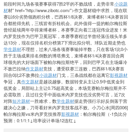
前段时间九场各项赛事获得7胜2平的不败战绩，走势非常
小说题
材
材” href=”http://www.zibotc.com/”>作文题材稳中求胜，现在联
赛以6分劣势领跑积分榜，巴西杯1/8决赛、束缚者杯1/4决赛首回
合都抢得先机，三线皆有折桂机会。此外值得一提的帕尔梅拉斯
曾经延续两年夺得束缚者杯，本赛季正向着三连冠伟业进发！米
内罗竞技作为巴甲卫冕冠军，本赛季赛程过半曾经落伍领头羊多
达13分，现在仅排名积分榜第7下滑比拟分明。球队近期
走势也
学生题材
不理想，过来八场各项赛事输掉半数，只在客场1比0小
胜于主场成果排名倒数的博塔弗戈，束缚者杯1/4决赛首回合两
球领先的大好场面下被帕尔梅拉斯绝平，回到巴甲又在主场爆冷
不敌巴拉纳
作文题材
竞技，遭受联赛三连败，巴西杯1/8决赛首
回合0比2不敌弗拉
小说题材
门戈，三条战线都在远离它
影视题材
争冠，真
作文题材
是越说越惨。数据转变从主让0.5中低奖金到
低奖金，局部站上主让0.75超高奖金，本场竞赛帕尔梅拉斯并不
必需取胜，且过往交手中面临米内罗竞技也没劣势可言，近7次
对阵
短片题材
一胜难求，数
学生题材
据走势强行示好反倒落于营
建决心之嫌，刀哥看好米内罗竞技客战不败。小刀心水[周四006]
帕尔梅拉斯vs米内罗竞技推荐
影视题材
：帕尔梅拉斯（-1负比分
预测：0:1/1:1↓培率设计单场12连红↓