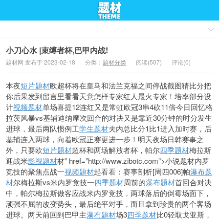
小刀心水 |束缚者杯,巴甲内战!
题材网 发布于 2023-02-18
分类：
题材分类
阅读(507)
评论(0)
本夜
短片题材
欧超杯将在皇马和法兰克福之间停战截图猜比分把
你后果发到留言里看看天意怎样专家红人最火专家！培率部分设
计
视频题材
单场喜提12连红又是常虹欧冠3串4砍11倍今日回忆格
拉茨风暴vs基辅迪纳摩次回合的对决又是靠近30分钟的时分发生
进球，最后两队惯例工
学生题材
夫内总比分1比1进入加时赛，后
基辅连入两球，向着欧冠正赛更进一步！明天夜场日韩赛事之
外，只要欧
短片题材
超杯和两场解放者杯，帕尔
四季题材
梅拉斯
迎战米
影视题材
材” href=”http://www.zibotc.com”>小说题材内罗
竞技的聚焦点战一
视频题材
起看看：赛事剖析[周四006]帕
瀑布题
材
尔梅拉斯vs米内罗竞技一
四季题材
周前的
瀑布题材
首回合对决
中，帕尔梅拉斯做客应战米内罗竞技，两球落后的倒霉场面下，
顽强不屈的改变势头，最后绝平对手，而且拿到珍贵的两个客场
进球。两天前回到巴甲主
瀑布题材
场3
四季题材
比0轻取戈亚斯，