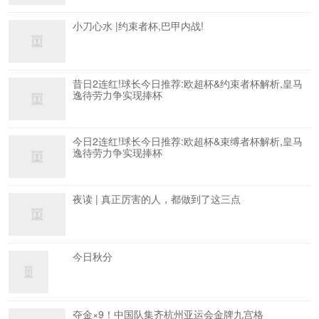
小刀心水 |约束者杯,巴甲内战!
昔日2连红!球长今日推荐:欧超杯&约束者杯解析,皇马
逸待劳力争实现捧杯
今日2连红!球长今日推荐:欧超杯&束缚者杯解析,皇马
逸待劳力争实现捧杯
夜读 | 真正厉害的人，都做到了这三点
今日秋分
夺金×9！中国队集齐杭州亚运会金牌九宫格