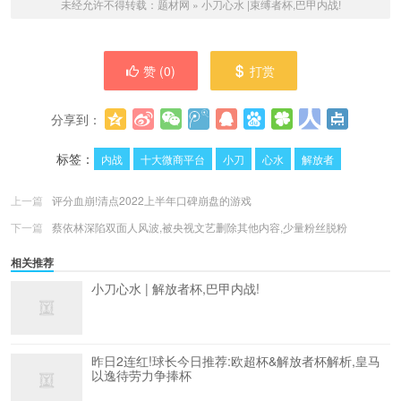
未经允许不得转载：
题材网
»
小刀心水 |束缚者杯,巴甲内战!
赞 (
0
)
打赏
分享到：
更多
(
0
)
标签：
内战
十大微商平台
小刀
心水
解放者
上一篇
评分血崩!清点2022上半年口碑崩盘的游戏
下一篇
蔡依林深陷双面人风波,被央视文艺删除其他内容,少量粉丝脱粉
相关推荐
小刀心水 | 解放者杯,巴甲内战!
昨日2连红!球长今日推荐:欧超杯&解放者杯解析,皇马
以逸待劳力争捧杯