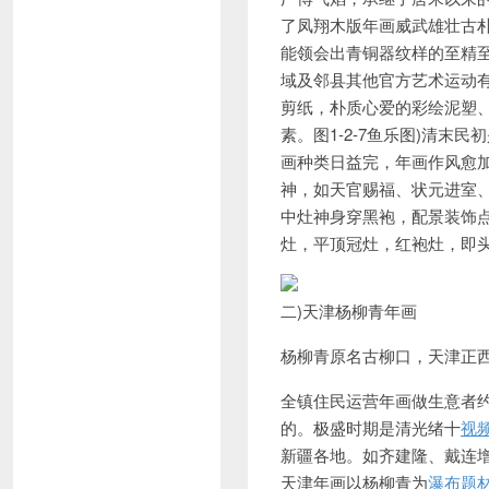
了凤翔木版年画威武雄壮古
能领会出青铜器纹样的至精
域及邻县其他官方艺术运动
剪纸，朴质心爱的彩绘泥塑
素。图1-2-7鱼乐图)清
画种类日益完，年画作风愈
神，如天官赐福、状元进室
中灶神身穿黑袍，配景装饰
灶，平顶冠灶，红袍灶，即
二)天津杨柳青年画
杨柳青原名古柳口，天津正
全镇住民运营年画做生意者约
的。极盛时期是清光绪十
视
新疆各地。如齐建隆、戴连
天津年画以杨柳青为
瀑布题