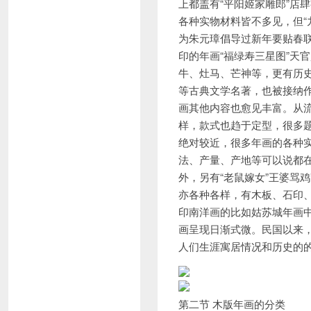
上都盖有“平阳姬家雕郎”店
各种实物材料皆不多见，但“
为朱元璋倡导过新年要贴春
印的年画“福绿寿三星图”天
牛、灶马、芒神等，更有历史
等古典文学名著，也被接纳
画其他内容也愈见丰富。从
样，款式也趋于定型，很多
绝对较近，很多年画的各种
法、产量、产地等可以说都
外，另有“老鼠嫁女”王婆骂
亦各种各样，有木板、石印
印南洋画的比如姑苏城年画
画呈现日渐式微。民国以来
人们生涯寓居情况和历史的
第二节 木版年画的分类