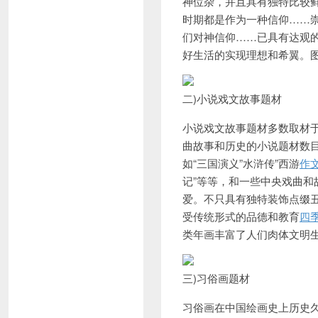
神位杂，并且具有独特比较
时期都是作为一种信仰……
们对神信仰……已具有达观
好生活的实现理想和希翼。图1
二)小说戏文故事题材
小说戏文故事题材多数取材
曲故事和历史的小说题材数
如“三国演义”水浒传”西游
作
记”等等，和一些中央戏曲
爱。不只具有独特装饰点缀
受传统形式的品德和教育
四
类年画丰富了人们肉体文明生
三)习俗画题材
习俗画在中国绘画史上历史