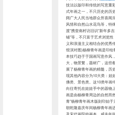
技法以版印和传统的写意重彩
式年画之一，不只历史的历史
阔广大人民当地群众所喜闻
风情和自然山水花鸟等，特殊
渡”携壹南村访旧识”新年多吉
铺”等，不只富于艺术浏览
义和浪漫主义相结合的优秀传
馆演对图)杨柳青年画是印
本技巧趋于于国画写意作风
大，物景繁，题材广，这些都
展了杨柳青年画的精髓，历
现其他内容分为10大类：
佛类、景色类。这10类年
向往寄托在娃娃手中的器物
画是由杨柳青周边的自然而
青”杨柳青年画木版刻印始
朝乾隆嘉庆年间杨柳青年画
及宋代画院的画本，咸丰年