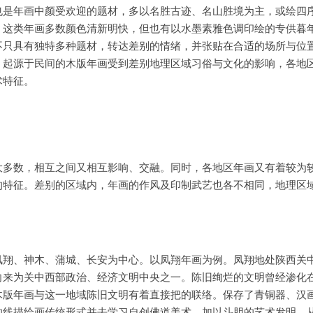
也是年画中颜受欢迎的题材，多以名胜古迹、名山胜境为主，或绘四
。这类年画多数颜色清新明快，但也有以水墨素雅色调印绘的专供暮
不只具有独特多种题材，转达差别的情绪，并张贴在合适的场所与位
。起源于民间的木版年画受到差别地理区域习俗与文化的影响，各地
术特征。
大多数，相互之间又相互影响、交融。同时，各地区年画又有着较为
的特征。差别的区域内，年画的作风及印制武艺也各不相同，地理区
凤翔、神木、蒲城、长安为中心。以凤翔年画为例。凤翔地处陕西关
向来为关中西部政治、经济文明中央之一。陈旧绚烂的文明曾经渗化
木版年画与这一地域陈旧文明有着直接把的联络。保存了青铜器、汉
的线描绘画传统形式并去学习自创佛道美术，加以斗胆的艺术发明，