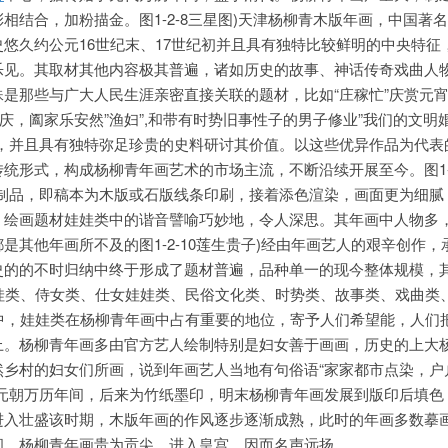
相结合，加粉描金。图1-2-8三星图)天津杨柳青木版年画，中国著
悠久约公元16世纪末、17世纪初并且具有独特比较鲜明的中央特征
乐见。其取材其他内容极其普遍，诸如历史的故事、神话传奇戏曲人
是那些与广大人民生涯亲密直接关联的题材，比如“庄稼忙”庆赏元宵
庆，阖家乐安然”渔妇”,和带有时势旧事性子的男子修业”我们的文明
性，并且具有独特弥足珍贵的史料研讨其价值。以这些优异作品为代表
统形式，构成杨柳青年画艺术的市场主流，不断沿续开展至今。图1-2
绘制品，即稿本为木版或石版线条印刷，接着添色渲染，画面更为细腻
，绘画题材娃娃类中的谐音譬喻巧妙地，令人深思。其年画中人物多
是其他年画所不及的图1-2-10莲生贵子)经由年画艺人的艰辛创作，
史的的不时归纳中终于形成了题材普遍，品种单一的现今整体规模，
娃娃类、侍女类、仕女娃娃类、民俗文化类、时势类、故事类、戏曲类
画中，娃娃类在杨柳青年画中占有重要的地位，寄予人们希望能，人们
上。杨柳青年画多由官方艺人绘制特别是妇女善于画画，历史的上大
然乡村的妇女们所画，说到年画艺人当地有句俗语“家家都市点染，户
于元朝万历年间，后来为竹纸墨印，明末杨柳青年画发展到版印后填色
进入壮盛该时期，木版年画的作风逐步逐渐成熟，此时的年画多数摹
间，杨柳青年画贵为贡尖，进入皇宫，因而名声远扬。