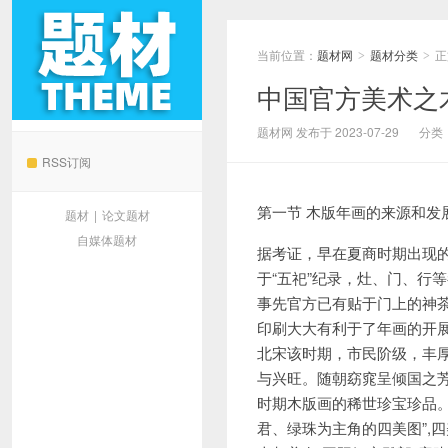
当前位置：
题材网
题材分类
正
>
>
中国官方美术之
题材网
题材网 发布于 2023-07-29
分类
RSS订阅
第一节 木版年画的来源和发
题材
|
论文题材
自媒体题材
据考证，早在夏商时期出现的
于“五祀”纪录，灶、门、行
事先官方已有贴于门上的神茶
印刷大大有利于了年画的开展
北宋该时期，市民阶级，丰
与兴旺。随朝窈窕呈倾国之芳容”
时期木版画的稀世珍宝珍品
君、绿珠为主角的四美图”,