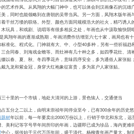
朴的艺术作风。从凤翔的大幅门神中，也可以体会到汉画像石的沉雄
至美，同时也能领略到在唐朝的吴带当风。另一方面，凤翔木版年画
有着干丝万缕的联络。外型、颜色方面同规模浩大的社火，精巧诱人
、木玩具，和戏剧、说唱等有很多相反之处，年画也从中汲取愉快阴
末民初是凤翔年画的逐渐成熟期，年画消费作坊增至六七十家，画局也有
加标准化、程式化。门神就有大、中、小型40多种，另有一些祈福趋
、三合同春、刘海戏金蟾等。而灶神有几十种之多，如四季花灶、清
点缀以春、夏、秋、冬四季花卉，意味四序安全，多为通俗人家张贴
头戴九龙和紫金冠，身穿大红袍象征富贵，多为富户人家张贴。
西三十里的一个市镇，地处大清河的上游，景色恼人，交通便当
占五分之二以上，由明末崇祯年间停业至今，已有300余年的历史
频题材
年以前，每一年要卖出2000万份以上，行销于华北和东北，远
增、美利记等字号早年间所印的年画，边疆即已成为珍品，海内更难
材
中心，据传始于元代万历年间，盛于清代。杨柳青年画产量大，制