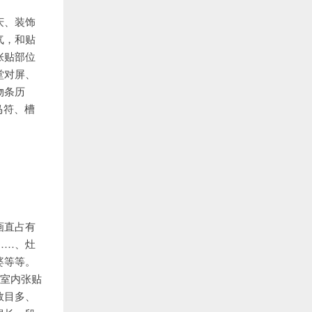
庆、装饰
气，和贴
张贴部位
堂对屏、
物条历
马符、槽
画直占有
……、灶
婆等等。
以室内张贴
数目多、