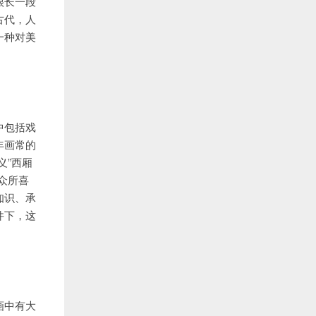
很长一段
古代，人
一种对美
中包括戏
年画常的
义”西厢
众所喜
知识、承
件下，这
画中有大