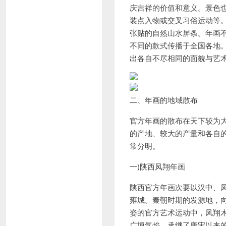
庆吉祥的价值和意义。景色
装点入物或交叉习俗运动等
张贴的自然山水屏条。年画
不同的款式传播于全国各地
出各自不尽相同的面貌与艺
二、年画的地域散布
官方年画的散布在天下较为
的产地、较大的产量和各自
常分明。
一)陕西凤翔年画
陕西官方年画次要以汉中、
雍城。秦朝时期的发源地，
姿的官方艺术运动中，凤翔
广博气焰，承继了唐宋以来