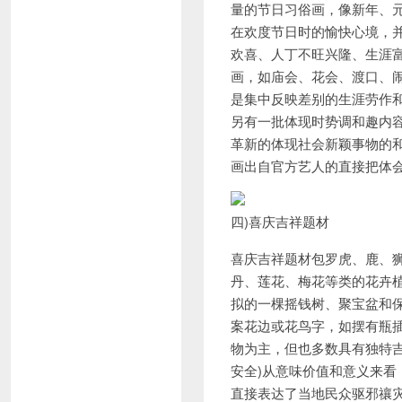
量的节日习俗画，像新年、
在欢度节日时的愉快心境，并
欢喜、人丁不旺兴隆、生涯
画，如庙会、花会、渡口、
是集中反映差别的生涯劳作和各
另有一批体现时势调和趣内
革新的体现社会新颖事物的
画出自官方艺人的直接把体
四)喜庆吉祥题材
喜庆吉祥题材包罗虎、鹿、
丹、莲花、梅花等类的花卉植
拟的一棵摇钱树、聚宝盆和
案花边或花鸟字，如摆有瓶插
物为主，但也多数具有独特吉
安全)从意味价值和意义来
直接表达了当地民众驱邪禳