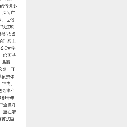
名的传统形
，深为广
物、世俗
”秋江晚
婚娶”抢当
的理想主
-9女学
，绘画基
，局面
承继、开
其依照体
、神类、
把最求和
杨柳青年
户全撞丹
，至在清
画苏汉臣