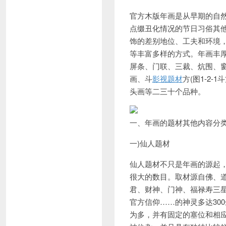
官方木版年画是从早期的自
点缀丑化情况的节日习俗其
饰的差别地位、工夫和环境
等丰富多样的方式。年画丰
屏条、门联、三裁、炕围、
画、斗
影视题材
方(图1-2
头画等二三十个品种。
一、年画的题材其他内容分
一)仙人题材
仙人题材不只是年画的源起
很大的数目。取材源自佛、
君、财神、门神、福禄寿三
官方信仰……的神灵多达30
为多，并有固定的塞位和相