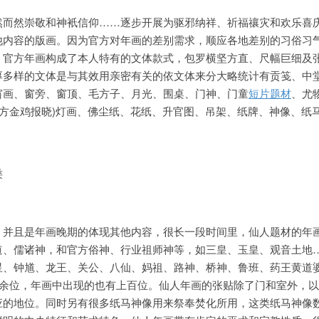
然而然崇敬和神衹信仰……逐步开展为驱邪纳祥、祈福禳灾和欢乐喜
他内容的版画。因为官方对年画的差别需求，顺应各地差别的习俗习
，官方年画构成了本人特有的文体款式，包罗横坚方直、尺幅巨细及
厚多样的文体是与其效用亲密有关的依文体来分大略统计有贡笺、中
窗画、窗旁、窗顶、毛方子、月光、围桌、门神、门童
短片题材
、尤
-1斗方金鸡报晓)灯画、佛尘纸、花纸、升官图、吊架、纸牌、神像、纸
类
，并且是年画晚期的体现其他内容，很长一段时间里，仙人题材的年
道、儒诸神，和官方俗神、行业祖师神等，如三皇、玉皇、观音土地
星、钟馗、龙王、关公、八仙、妈祖、路神、桥神、鲁班、药王黄道
0余位，年画中出现的也有上百位。仙人年画的张贴除了门和室外，
应的地位。同时另有很多纸马神像用来祭奉焚化所用，这类纸马神像