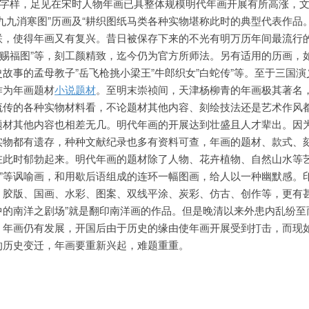
肆字样，足见在宋时人物年画已具整体规模明代年画开展有所高涨，
九九消寒图”历画及“耕织图纸马类各种实物堪称此时的典型代表作品
联，使得年画又有复兴。昔日被保存下来的不光有明万历年间最流行
官赐福图”等，刻工颜精致，迄今仍为官方所师法。另有适用的历画，
故事的孟母教子”岳飞枪挑小梁王”牛郎织女”白蛇传”等。至于三国演
作为年画题材
小说题材
。至明末崇祯间，天津杨柳青的年画极其著名
流传的各种实物材料看，不论题材其他内容、刻绘技法还是艺术作风
题材其他内容也相差无几。明代年画的开展达到壮盛且人才辈出。因
实物都有遗存，种种文献纪录也多有资料可查，年画的题材、款式、
在此时郁勃起来。明代年画的题材除了人物、花卉植物、自然山水等
鸡”等讽喻画，和用歇后语组成的连环一幅图画，给人以一种幽默感。
、胶版、国画、水彩、图案、双线平涂、炭彩、仿古、创作等，更有
中的南洋之剧场”就是翻印南洋画的作品。但是晚清以来外患内乱纷至
，年画仍有发展，开国后由于历史的缘由使年画开展受到打击，而现
的历史变迁，年画要重新兴起，难题重重。