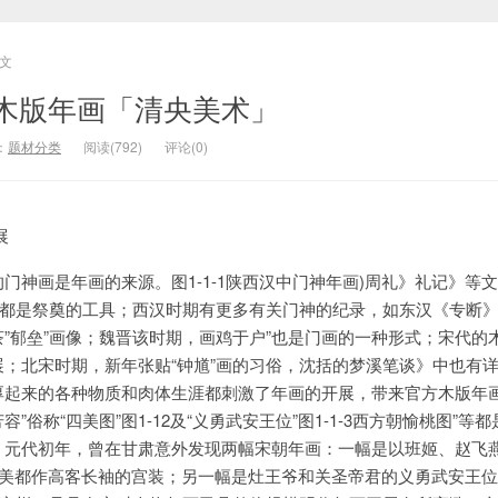
文
木版年画「清央美术」
：
题材分类
阅读(792)
评论(0)
展
门神画是年画的来源。图1-1-1陕西汉中门神年画)周礼》礼记》等
等都是祭奠的工具；西汉时期有更多有关门神的纪录，如东汉《专断
”郁垒”画像；魏晋该时期，画鸡于户”也是门画的一种形式；宋代的
；北宋时期，新年张贴“钟馗”画的习俗，沈括的梦溪笔谈》中也有
厚起来的各种物质和肉体生涯都刺激了年画的开展，带来官方木版年
俗称“四美图”图1-12及“义勇武安王位”图1-1-3西方朝愉桃图”等
。元代初年，曾在甘肃意外发现两幅宋朝年画：一幅是以班姬、赵飞
四美都作高客长袖的宫装；另一幅是灶王爷和关圣帝君的义勇武安王