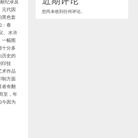
文献纪录及
。元代因
您尚未收到任何评论。
的黑色套
如：春
义、水浒
，一幅图
都十分多
为历史的
刻印技
艺术作品
印制方面
甚者有翻
而至，年
如今因为