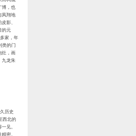
广博，也
与凤翔地
的皮影、
暗的元
十多家，年
利类的门
袍灶，画
；九龙朱
悠久历史
至西北的
得一见。
造精密。