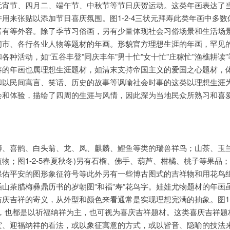
元宵节、四月二、端午节、中秋节等节日庆贺运动。这类年画表达了
用来张贴以添加节日喜庆氛围。图1-2-4三状元拜寿此类年画中多数
富有等外容。除了季节习俗画，另有少量体现社会习俗场景和生活场
闹市、各行各业人物等题材的年画。形貌官方理想生涯的年画，罕见
种活动，如“五谷丰登”同庆丰年”男十忙”女十忙”庄稼忙”渔樵耕读
容的年画也属理想生涯题材，如清末支持帝国主义的爱国之心题材，
和以民间寓言、笑话、历史的故事等讽喻社会时事的这类以理想生涯
会和体验，描绘了四周的生涯与风情，因此深为当地民众所熟习和喜
狮、喜鹊、白头翁、龙、凤、麒麟、鯉鱼等类的瑞兽祥鸟；山茶、玉
物；图1-2-5春夏秋冬)另有石榴、佛手、葫芦、柑橘、桃子等果品
保佑平安的图形象征符号等此外另有一些博古图式的吉祥物和用花鸟
山茶腊梅彝鼎历书的岁朝图”和福”寿”花鸟字。娃娃尤物题材的年画
庆吉祥的寄义，从外型和颜色来看通常是实现理想完满的抽象。图1-2
看，也都是以祈福纳祥为主，也可视为喜庆吉祥题材。这类喜庆吉祥题
灾、迎福纳祥的看法，或以象征寓意的方式，或以皆音、隐喻的技法