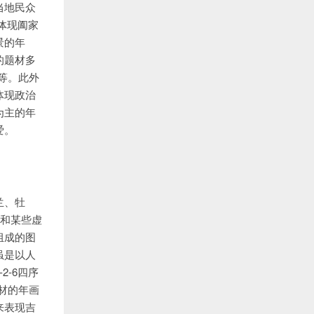
当地民众
体现阖家
景的年
的题材多
”等。此外
体现政治
为主的年
爱。
兰、牡
；和某些虚
组成的图
虽是以人
-6四序
材的年画
来表现吉