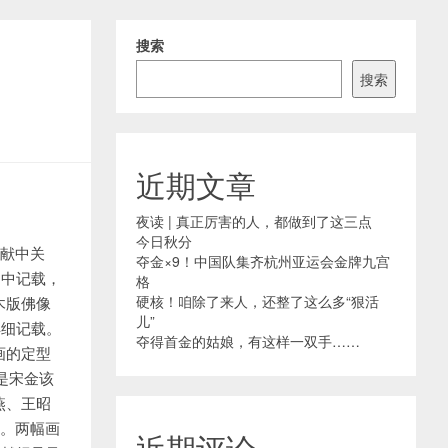
搜索
搜索
近期文章
夜读 | 真正厉害的人，都做到了这三点
今日秋分
文献中关
夺金×9！中国队集齐杭州亚运会金牌九宫
》中记载，
格
硬核！咱除了来人，还整了这么多“狠活
木版佛像
儿”
详细记载。
夺得首金的姑娘，有这样一双手……
画的定型
都是宋金该
燕、王昭
位。两幅画
近期评论