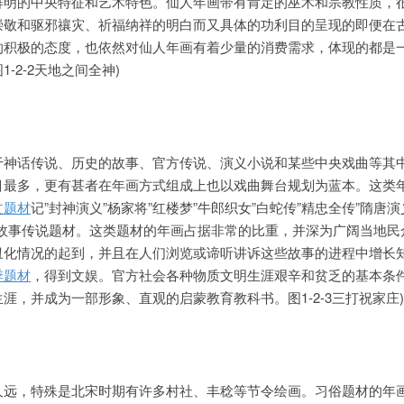
鲜明的中央特征和艺术特色。仙人年画带有肯定的巫术和宗教性质，
崇敬和驱邪禳灾、祈福纳祥的明白而又具体的功利目的呈现的即便在
的积极的态度，也依然对仙人年画有着少量的消费需求，体现的都是
-2-2天地之间全神)
于神话传说、历史的故事、官方传说、演义小说和某些中央戏曲等其
目最多，更有甚者在年画方式组成上也以戏曲舞台规划为蓝本。这类
文题材
记”封神演义”杨家将”红楼梦”牛郎织女”白蛇传”精忠全传”隋唐演
和故事传说题材。这类题材的年画占据非常的比重，并深为广阔当地民
丑化情况的起到，并且在人们浏览或谛听讲诉这些故事的进程中增长
季题材
，得到文娱。官方社会各种物质文明生涯艰辛和贫乏的基本条
涯，并成为一部形象、直观的启蒙教育教科书。图1-2-3三打祝家庄)
久远，特殊是北宋时期有许多村社、丰稔等节令绘画。习俗题材的年