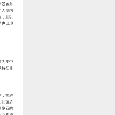
序景色并
年人屋内
置，且以
区也出现
较为集中
域特征非
中，古称
在壮丽多
画像石的
从而构成