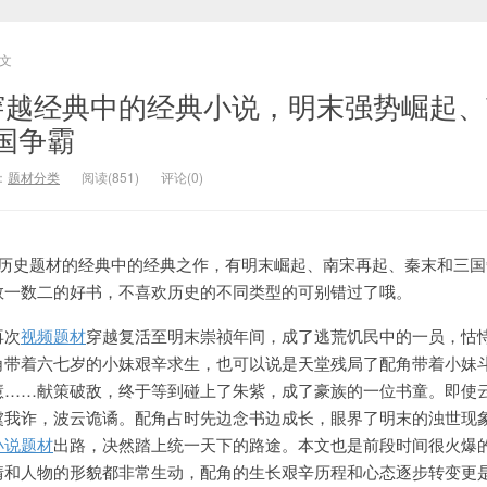
文
穿越经典中的经典小说，明末强势崛起、
国争霸
：
题材分类
阅读(851)
评论(0)
本历史题材的经典中的经典之作，有明末崛起、南宋再起、秦末和三国
数一数二的好书，不喜欢历史的不同类型的可别错过了哦。
再次
视频题材
穿越复活至明末崇祯年间，成了逃荒饥民中的一员，怙
角带着六七岁的小妹艰辛求生，也可以说是天堂残局了配角带着小妹
慧……献策破敌，终于等到碰上了朱紫，成了豪族的一位书童。即使
虞我诈，波云诡谲。配角占时先边念书边成长，眼界了明末的浊世现
小说题材
出路，决然踏上统一天下的路途。本文也是前段时间很火爆
情和人物的形貌都非常生动，配角的生长艰辛历程和心态逐步转变更