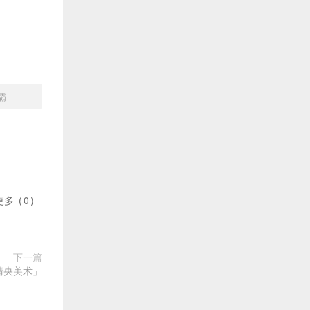
霸
更多
(
0
)
下一篇
清央美术」