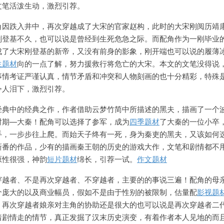
文笔活泼生动，激烈引荐。
角因跌入井中，再次穿越成了大宋的官家赵构，此时的大宋刚阅历靖
刚登基不久，也可以说是曾经到生死危急之际。而配角作为一刚毕业
成了大宋刚登基的新帝，又没有前身的影象，刚开端也可以说的履薄
生题材
向的一点了解，努力援救行将危亡的大宋。本文的文笔没得说
事情考证严谨认真，情节矛盾和冲突和人物刻画的也十分精彩，特殊
令人泪下，激烈引荐。
经典中的经典之作，作者借助云梦竹简中所描述的黑夫，描画了一个
时期—大秦！配角可以选择了参军，成为
四季题材
了大秦的一位小卒
手，一步步往上爬。而始天子终有一死，身为秦吏的黑夫，又该如何
新番的作品，少有的描画秦王朝的历史的游戏大作，文笔和剧情都不
原性很强，神韵
短片题材
绵长，引荐一试。
作文题材
穿越者、不是再次穿越者、不穿越者，主要的的事说三遍！配角的母
个庞大的以及商业幅员，假如不是由于性别的被限制，估量配
影视题
，再次穿越者娘亲对主角的协助还是很大的也可以说是再次穿越者二
着剧情走的情节，真正发掘了汉末历史演变，有着作者本人见地的而