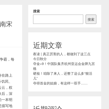
搜索
搜索
南宋
近期文章
夜读 | 真正厉害的人，都做到了这三点
今日秋分
争霸，每
夺金×9！中国队集齐杭州亚运会金牌九宫
格
硬核！咱除了来人，还整了这么多“狠活
恃在路上
儿”
斗饥民、
夺得首金的姑娘，有这样一双手……
云云，权
象后，深
的一本明
是描写地
近期评论