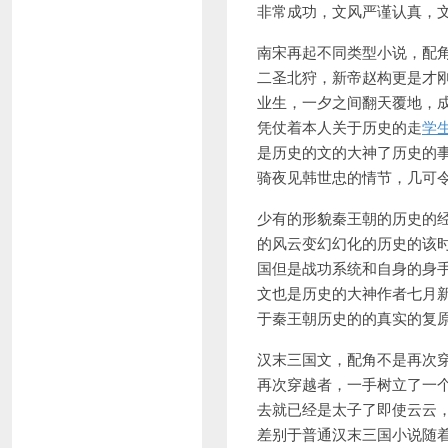
非常成功，文风严谨认真，
南宋再起不同类型小说，配
二圣北狩，新帝赵构更是才
业生，一夕之间翻天覆地，
凭仗着本人关于历史的走
学
是历史的文的大神了历史的
骑夜见韩世忠的情节，几可
少有的形貌秦王朝的历史的
的风云变幻幻化的历史的该
国但是战功系统和自身的身
文也是历史的大神作者七月
于秦王朝历史的的真实的复
汉末三国文，配角不是再次
再次穿越者，一手树立了一
去就已经是太子了即使云云
差别于普通汉末三国小说随