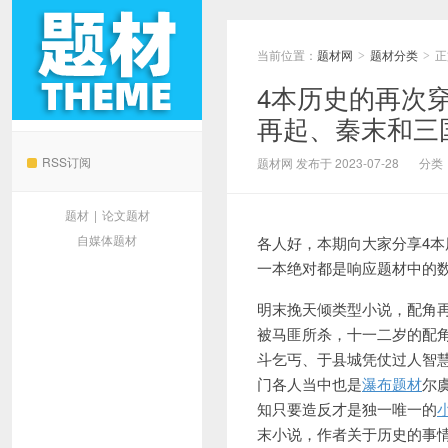
当前位置：
题材网
题材分类
正
>
>
4本历史的再次
再起、秦末和三
题材网
RSS订阅
题材网 发布于 2023-07-28
分类
题材
|
论文题材
自媒体题材
各人好，本期向大家分享4
一本绝对都是响应题材中的
明末挽天倾类型小说，配角
被马匪所杀，十一二岁的配
斗乞丐、于县城凭仗过人智
门各人当中也是
瀑布题材
尔
知只要造反才是独一唯一的
末小说，作者关于历史的事