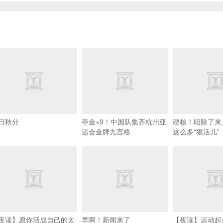
日秋分
夺金×9！中国队集齐杭州亚
硬核！咱除了来
运会金牌九宫格
这么多“狠活儿”
夜读】愿你活成自己的太
早啊！新闻来了
【夜读】运动起