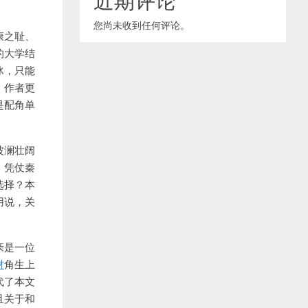
您尚未收到任何评论。
康之耻、
的大学结
冰，只能
，作者更
是配角单
波澜壮阔
，凭仗秦
选择？本
用说，关
亲是一位
材
角生上
代了本文
且关于和