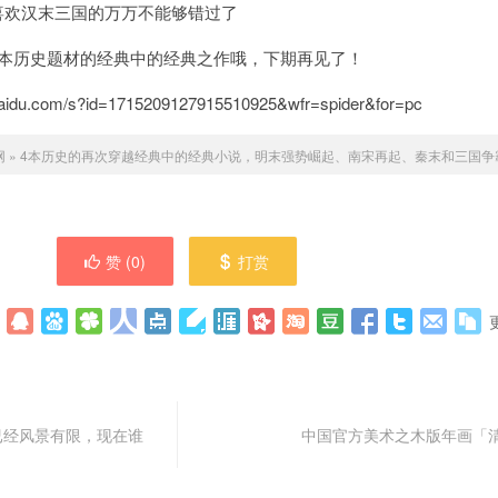
喜欢汉末三国的万万不能够错过了
4本历史题材的经典中的经典之作哦，下期再见了！
idu.com/s?id=1715209127915510925&wfr=spider&for=pc
网
»
4本历史的再次穿越经典中的经典小说，明末强势崛起、南宋再起、秦末和三国争
赞 (
0
)
打赏
”已经风景有限，现在谁
中国官方美术之木版年画「