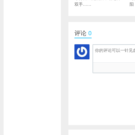
双手……
阳
评论
0