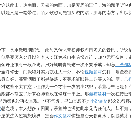
次穿越此山，达南面。
天极的南面，却是无尽的汪洋，海的那里听说
，以是只是一笔带过。
陌天歌想到先祖所说的话，那海的南方，所以
导下，灵水派暗潮涌动，此时又传来青松师叔即日闭关的音讯，听说
，似乎要迈入金丹期的本人；汪免派门生暗恨连连，却也无可奈何，
击金丹还很有一段距离。只好期盼青松这一次不要乐成，却忘
四季题
个金丹修士，门派绝对实力就壮大一分。
不论
视频题材
怎样，慕萱都
洁身自好。
慕萱满脑子都是修炼，不奢求能跟得上乔等人的进度，只
上对这些不太在意，但作为一个才十一岁的小姑娘，慕萱心里还是有
臻殿都不常去了所有心神都放在修炼一事上。那
瀑布题材
一次在传经
样起劲都也没再次呈现。也不气馁，早知冥想不是
小说题材
那么说很容
材
想之境，本人想多了
因而，慕萱并也没把此事见告任何人。却不知
一层就进入过冥想境界，定会
作文题材
惊疑是否天眷灵水，以赐英才