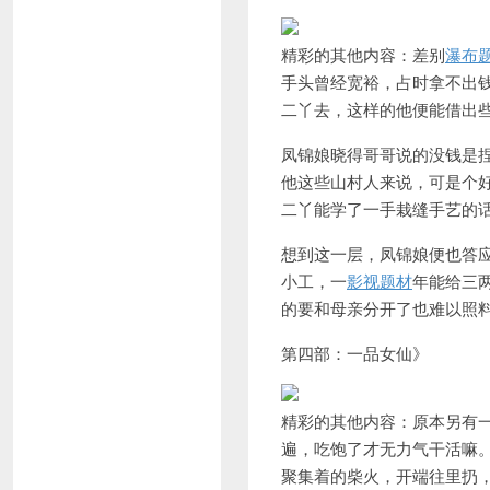
精彩的其他内容：差别
瀑布
手头曾经宽裕，占时拿不出
二丫去，这样的他便能借出
凤锦娘晓得哥哥说的没钱是
他这些山村人来说，可是个
二丫能学了一手栽缝手艺的
想到这一层，凤锦娘便也答
小工，一
影视题材
年能给三
的要和母亲分开了也难以照
第四部：一品女仙》
精彩的其他内容：原本另有
遍，吃饱了才无力气干活嘛
聚集着的柴火，开端往里扔