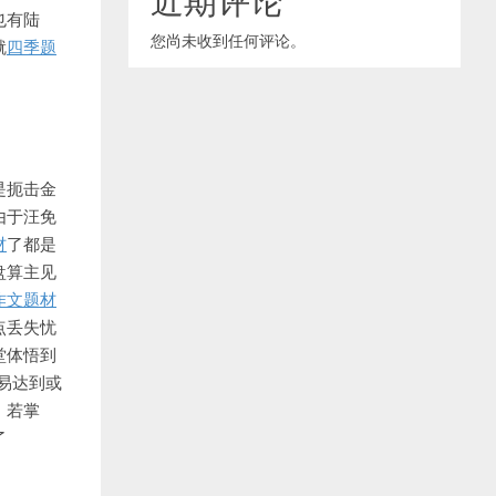
也有陆
您尚未收到任何评论。
就
四季题
是扼击金
由于汪免
材
了都是
盘算主见
作文题材
点丢失忧
堂体悟到
易达到或
，若掌
了