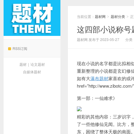
当前位置：
题材网
题材分类
正
>
>
这四部小说称号
题材网
题材网 发布于 2023-05-27
分类
RSS订阅
现在小说的名字都是比拟相
题材
|
论文题材
重新整理的小说都是玄幻修
自媒体题材
如有大
瀑布题材
家喜欢的或
href=”http://www.zi
第一部：一仙难求》
精彩的其他内容：三岁识字
了一些他修仙见闻。
比方，
东，困绕了整体天极的南面