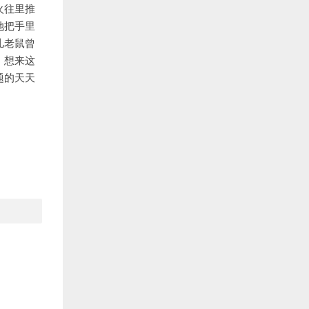
火往里推
她把手里
儿老鼠曾
。
想来这
题的天天