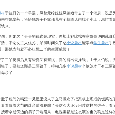
题材
于往日的一个早晨，凤曾元给姐姐凤锦娘带去了一个消息，说是
钱来帮她拿药，恰恰她嫂子外家那儿有个栽缝店想找个小工，思忖着
些钱来。
捏词，但她欠了哥哥的钱这是现实，再加上她比拟在意哥哥说的栽缝
好活，不论女主人优劣，呆得时间久了总
小说题材
能学点
学生题材
手
话，那她当前就不必担忧二丫的生涯成绩了
应了二丫晓得后又有些喜又有些忧，喜的能出去挣钱，由于大伯说，
两银子，要知道那是三两银子，得糊几多
小说题材
个纸笼才干有三两
料母亲了
一肚子怨气的晴澄一见屋里没人了立马撒欢了把案板上现成的饭菜吃
。
看着冒着火苗的灶台晴澄犯愁了长这么大还没用过这样的炉子，看
，接着拿起旁边的扇子开端扇风，电视里都是这么演的也的确是这样