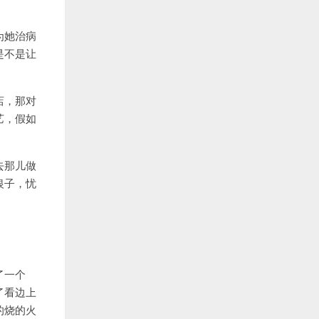
为她治病
是不是让
店，那对
艺，假如
去那儿做
银子，忧
了一个
了看边上
的烧的火