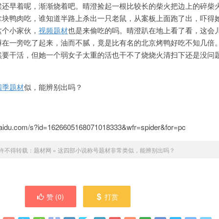
候还早着呢，渐渐烧着吧。
晴澄捡起一根比较长的柴火把边上的碎柴
拿块鸭肉吃，谁知道半路上杀出一只老鼠，从案板上面跑了出，吓得
这个小家伙，
视频题材
也是来偷吃的吗。晴澄趴在地上看了看，这会
蹲在一旁吃了起来，油而不腻，竟是比有名的北京烤鸭好吃不知几倍
然要干活，但她一个弱女子太重的活也干不了烧烧火清扫下还是没问
四季题材
似，能辨别出吗？
idu.com/s?id=1626605168071018333&wfr=spider&for=pc
许不得转载：
题材网
»
这四部小说称号题材非常类似，能辨别出吗？
赞 (
0
)
打赏