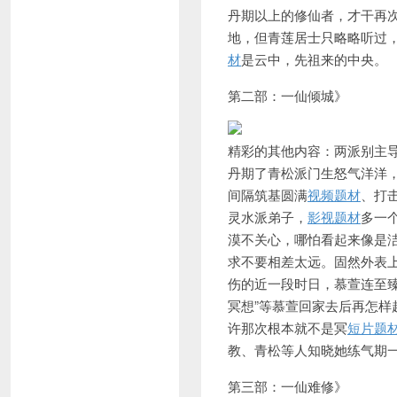
丹期以上的修仙者，才干再
地，但青莲居士只略略听过
材
是云中，先祖来的中央。
第二部：一仙倾城》
精彩的其他内容：两派别主
丹期了
青松派门生怒气洋洋
间隔筑基圆满
视频题材
、打
灵水派弟子，
影视题材
多一
漠不关心，哪怕看起来像是
求不要相差太远。固然外表
伤的
近一段时日，慕萱连至
冥想”等慕萱回家去后再怎
许那次根本就不是冥
短片题
教、青松等人知晓她练气期
第三部：一仙难修》