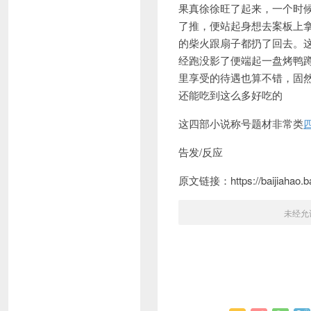
果真徐徐旺了起来，一个时
了推，便站起身想去案板上
的柴火跟扇子都扔了回去。
经跑没影了便端起一盘烤鸭
里享受的待遇也算不错，固
还能吃到这么多好吃的
这四部小说称号题材非常类
告发/反应
原文链接：https://baijiahao.ba
未经允