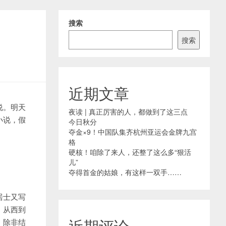
搜索
搜索
近期文章
说。明天
夜读 | 真正厉害的人，都做到了这三点
小说，假
今日秋分
夺金×9！中国队集齐杭州亚运会金牌九宫
格
硬核！咱除了来人，还整了这么多“狠活
儿”
夺得首金的姑娘，有这样一双手……
居士又写
，从西到
近期评论
，除非结