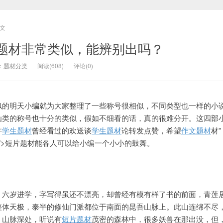
文
题材非常类似，能辨别出吗？
：
题材分类
阅读(608)
评论(0)
似的明天小编就为大家整理了一些称号很相似，不同类型也一样的小
仙类的称号也十分的类似，假如不细看的话，真的很难分开。这四部
许
学生题材
曾经看过的欢送谈
学生题材
论转发点赞，希望
作文题材
材”
botc.com/”>短片题材能各人可以给小编一个小小的鼓舞。
，六岁进学，字写得虽还不漂亮，却曾经有模有样了
书的前面，青莲
整体天极，泰半的修仙门派都位于南面的昆吾山脉上。此山连绵不尽
。山脉深处，听说有
短片题材
茂密的森林中，很多妖兽在那出没，但