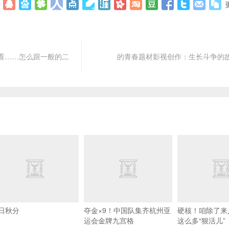
看……怎么跟一般的二
的青春题材影视创作：生长斗争的
日秋分
夺金×9！中国队集齐杭州亚
硬核！咱除了来
运会金牌九宫格
这么多“狠活儿”