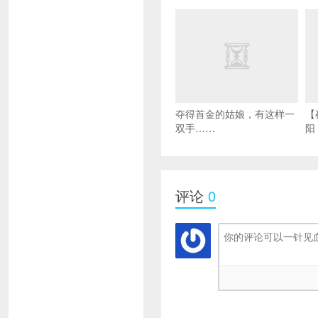
夺得首金的姑娘，有这样一
【
双手……
阳
评论
0