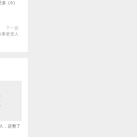
更多
(
0
)
下一篇
故事更变人
人，还整了