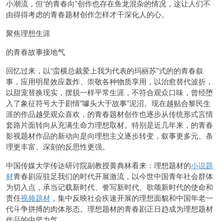
小潮流，但“的青春向”创作也存在鱼龙混杂的情况，这让人们不
由得得考虑的青春题材创作怎样才干深化人的心。
聚焦理想生涯
的青春故事接地气
回忆过来，以“蛮横总裁爱上我为代表的玛丽苏”式的的青春叙
事，应用明星效应轰炸、崇敬各种物质享用，以治愈替代波折，
以甜宠替换现实，摆脱一样平常生涯，不符合观众口味，曾经堕
入了象征符号大于剧情”噱头大于故事”泥沼。现在越贴合黎民生
涯的作品越受观众喜欢，的青春题材创作也逐步从传统形式言情
套路片面转向从充满生命力理想取材。特别是近几年来，的青春
影视题材作品的新动向是向理想主义逐步转变，叙事更多元、条
理更丰富、深刻的反思性更强。
中国传媒大学传达研讨院副教授黄典林看来：理想题材的
小说题
材
青春剧应驻足我们的时代开展激流，以今世中国青年社会群体
为切入点，承当记载新时代、誊写新时代、歌颂新时代的使命和
责任
视频题材
，集中反映社会疾速开展的理想面貌和中国年老一
代斗争拼搏的肉体形态。理想题材的青春剧正日趋成为理想题材
作品的中坚力气。