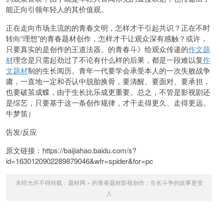
能正向引领年轻人的其价值观。
正在走向市场主流的的青春文明，怎样才干引起共识？正在不时
转向“理想”的青春题材创作，怎样才干让观众深有感触？或许，
只要真实的是创作的王道法器。的青春斗》给观众传递的
作文题
材
理念是只需起劲过了不论有什么样的后果，都是一段难以复
作
文题材
制的生长阅历。青年一代要学会承受本人的一次失败战争
庸，一直地一定和否认中脱胎换骨，要清醒、要面对、要承担，
也要破茧成蝶，由于生长比乐成更重要。总之，不管是影视剧还
是综艺，只要基于这一条创作规律，才干走得更久、走得更远。
牛梦笛）
告发/反应
原文链接：https://baijiahao.baidu.com/s?
id=1630120902289879046&wfr=spider&for=pc
未经允许不得转载：
题材网
»
的青春题材影视创作：生长斗争的故事更变
人