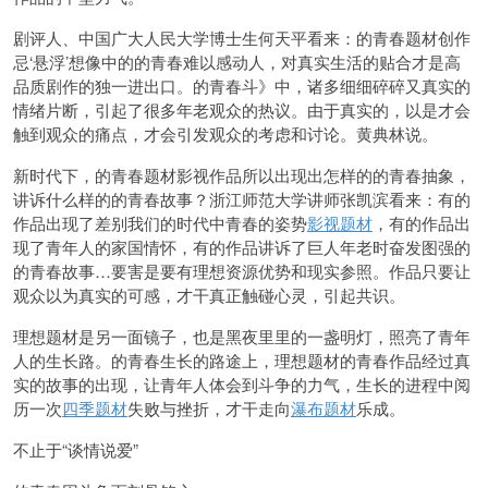
剧评人、中国广大人民大学博士生何天平看来：的青春题材创作
忌‘悬浮’想像中的的青春难以感动人，对真实生活的贴合才是高
品质剧作的独一进出口。的青春斗》中，诸多细细碎碎又真实的
情绪片断，引起了很多年老观众的热议。由于真实的，以是才会
触到观众的痛点，才会引发观众的考虑和讨论。黄典林说。
新时代下，的青春题材影视作品所以出现出怎样的的青春抽象，
讲诉什么样的的青春故事？浙江师范大学讲师张凯滨看来：有的
作品出现了差别我们的时代中青春的姿势
影视题材
，有的作品出
现了青年人的家国情怀，有的作品讲诉了巨人年老时奋发图强的
的青春故事…要害是要有理想资源优势和现实参照。作品只要让
观众以为真实的可感，才干真正触碰心灵，引起共识。
理想题材是另一面镜子，也是黑夜里里的一盏明灯，照亮了青年
人的生长路。的青春生长的路途上，理想题材的青春作品经过真
实的故事的出现，让青年人体会到斗争的力气，生长的进程中阅
历一次
四季题材
失败与挫折，才干走向
瀑布题材
乐成。
不止于“谈情说爱”