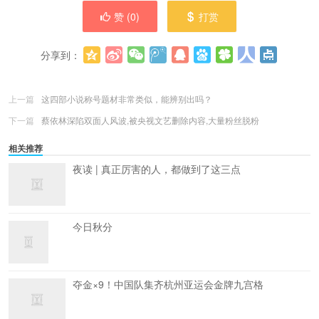
赞 (
0
)
打赏
分享到：
更多
(
0
)
上一篇
这四部小说称号题材非常类似，能辨别出吗？
下一篇
蔡依林深陷双面人风波,被央视文艺删除内容,大量粉丝脱粉
相关推荐
夜读 | 真正厉害的人，都做到了这三点
今日秋分
夺金×9！中国队集齐杭州亚运会金牌九宫格