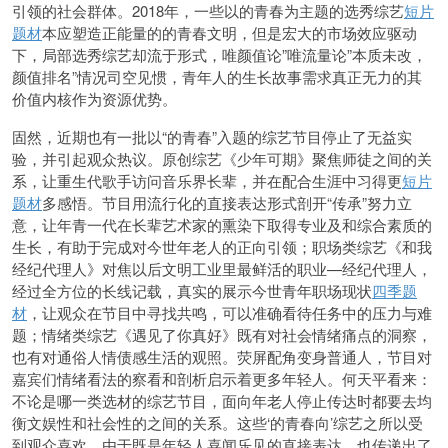
引领的社会群体。2018年，一些以的青春为主题的选秀综艺
短片
题材
本应塑造正能量的的青春文明，但是宏大的市场效应驱动
下，局部选秀综艺却流于形式，唯颜值论”唯流量论”本质未改，
颜值排名”情况司空见惯，青年人的生长故事需求真正无力的其
价值内核作为资源优势。
固然，近期也有一批以“的青春”入题的综艺节目停止了无益实
验，并引起观众热议。原创综艺《少年可期》聚焦师徒之间的关
系，让重生代歌手访问音乐界长辈，并在配合生涯中习得更
短片
题材
多感悟。节目用流行化的直接表达形式剖开“传承”努力立
意，让年青一代在长辈艺术家的熏染下取得专业及和综合素质的
生长，有助于完成对今世年老人的正向引领；职场类综艺《和我
经纪代理人》对焦以后文明工业里最鲜活的职业—经纪代理人，
经过全方位的长线记载，真实的展示今世青年职场现状
四季题
材
，让观众在节目中寻找共鸣，可以准确看待任务中的压力与难
题；情绪类综艺《遇见了你真好》既有对社会情绪痛点的洞察，
也有对通俗人情债感生活的观照。荧屏配角变身普通人，节目对
嘉宾们情绪看法的察看和剖析启示着更多年轻人。何天平看来：
不论是哪一类选材的综艺节目，面向年老人停止传达时都要去均
衡文娱性和社会性的之间的关系。这些‘的青春向’综艺之所以受
到观众喜欢，由于既是年轻人喜闻乐见的直接表达，也传递出了