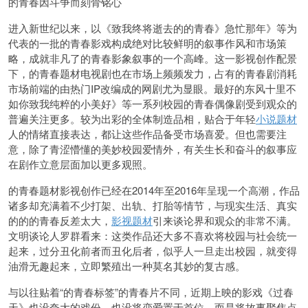
的青春因斗争而刻骨铭心
进入新世纪以来，以《致我终将逝去的的青春》急忙那年》等为
代表的一批的青春影戏构成绝对比较鲜明的叙事作风和市场策
略，成就非凡了的青春影象叙事的一个高峰。这一影视创作配景
下，的青春题材电视剧也在市场上频频发力，占有的青春剧消耗
市场前端的由热门IP改编成的网剧尤为显眼。最好的东风十里不
如你致我纯粹的小美好》等一系列校园的青春偶像剧受到观众的
普遍关注更多。较为出彩的全体制造品相，贴合于年轻
小说题材
人的情绪直接表达，都让这些作品备受市场喜爱。但也需要注
意，除了青涩懵懂的美妙校园爱情外，有关生长和奋斗的叙事应
在剧作立意层面加以更多观照。
的青春题材影视创作已经在2014年至2016年呈现一个高潮，作品
诸多却充满着不少打架、出轨、打胎等情节，与现实生活、真实
的的的青春反差太大，
影视题材
引来谈论界和观众的非常不满。
文明谈论人罗群看来：这类作品还大多不喜欢将校园与社会统一
起来，过分丑化前者而丑化后者，似乎人一旦走出校园，就变得
油滑无趣起来，立即繁殖出一种莫名其妙的复古感。
与以往贴着“的青春标签”的青春片不同，近期上映的影戏《过春
天》也没夸大的戏份，也没将恋爱置于首位，而是将故事聚焦点