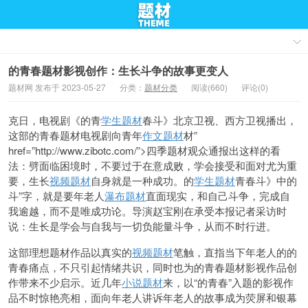
的青春题材影视创作：生长斗争的故事更变人
题材网 发布于 2023-05-27
分类：
题材分类
阅读(660)
评论(0)
克日，电视剧《的青
学生题材
春斗》北京卫视、西方卫视播出，
这部的青春题材电视剧向青年
作文题材
材”
href=”http://www.zibotc.com/”>四季题材观众通报出这样的看
法：劈面临困境时，不要过于在意成败，学会接受和面对尤为重
要，生长
视频题材
自身就是一种成功。的
学生题材
青春斗》中的
斗”字，就是要年老人
瀑布题材
直面现实，和自己斗争，完成自
我逾越，而不是唯成功论。导演赵宝刚在承受本报记者采访时
说：生长是学会与自我与一切负能量斗争，从而不时行进。
这部理想题材作品以真实的
视频题材
笔触，直指当下年老人的的
青春痛点，不只引起情绪共识，同时也为的青春题材影视作品创
作带来不少启示。近几年
小说题材
来，以“的青春”入题的影视作
品不时惊艳亮相，面向年老人讲诉年老人的故事成为荧屏和银幕