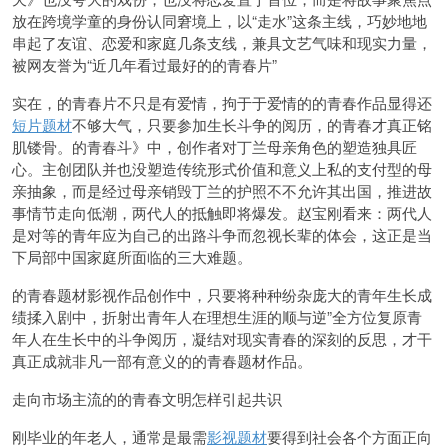
放在跨境学童的身份认同窘境上，以“走水”这条主线，巧妙地地
串起了友谊、恋爱和家庭几条支线，兼具文艺气味和现实力量，
被网友誉为“近几年看过最好的的青春片”
实在，的青春片不只是有爱情，拘于于爱情的的青春作品显得还
短片题材
不够大气，只要参加生长斗争的阅历，的青春才真正铭
肌镂骨。的青春斗》中，创作者对丁兰母亲角色的塑造独具匠
心。主创团队并也没塑造传统形式价值和意义上私的支付型的母
亲抽象，而是经过母亲销毁丁兰的护照不不允许其出国，推进故
事情节走向低潮，两代人的抵触即将爆发。赵宝刚看来：两代人
是对等的青年应为自己的出路斗争而忽视长辈的体会，这正是当
下局部中国家庭所面临的三大难题。
的青春题材影视作品创作中，只要将种种纷杂庞大的青年生长成
绩揉入剧中，折射出青年人在理想生涯的顺与逆”全方位复原青
年人在生长中的斗争阅历，凝结对现实青春的深刻的反思，才干
真正成就非凡一部有意义的的青春题材作品。
走向市场主流的的青春文明怎样引起共识
刚毕业的年老人，通常是最需
影视题材
要得到社会各个方面正向