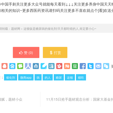
身中国手刺关注更多大众号就能每天看到↓↓↓关注更多养身中国天天
相关的知识~更多西医药资讯请扫码关注更多不喜欢就点个[看]欢送
得转载：
题材网
»
这顿饭是糖尿病的催化剂!天天都吃错的人,肯定要小心~
赞 (
0
)
打赏
签：
催化剂
微商app
病
的人
糖尿
这顿
都吃
细腻，题材小众
11月15日抢手题材观念分析：国家大基金