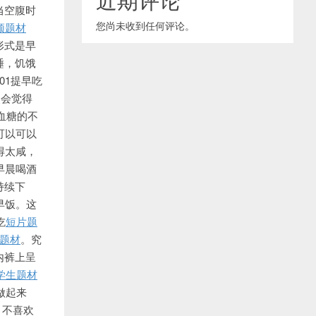
当空腹时
您尚未收到任何评论。
频题材
形式是早
睡，饥饿
01提早吃
点会觉得
血糖的不
可以可以
得太咸，
早晨喝酒
持续下
早饭。这
吃
短片题
题材
。究
内裤上呈
学生题材
做起来
。不喜欢