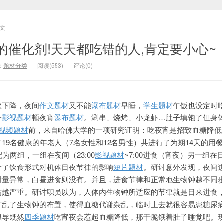
文
的催化剂!天天都吃错的人,肯定要小心~
：
题材分类
阅读(553)
评论(0)
续下降，夜间
作文题材
又不能
瀑布题材
早睡，
学生题材
午饭也没定时
一
影视题材
顿夜宵
瀑布题材
。涮串、烧烤、小龙虾…肚子填饱了但身
视频题材
前，来自哈佛大学的一项研究证明：吃夜宵是招致血糖降低
19名健康的年老人（7名女性和12名男性）共进行了为期14天的用
为两组，一组在夜间（23:00
影视题材
~7:00进食（宵夜）另一组在
价了饮食形式对机体日夜节律的影响
短片题材
。研讨意外发现，夜间
耐量异常，
白昼进食则没有。并且，进食节律和正常地生物钟越不同
伤越严重。研讨职员以为，人体内生物钟所适应的节律就是日来进食
打乱了生物钟的布置，使得血糖代谢杂乱，临时上去就很容易患糖尿
倡导既然
四季题材
吃宵夜会惹起血糖降低，那干脆饿着肚子睡觉吧。