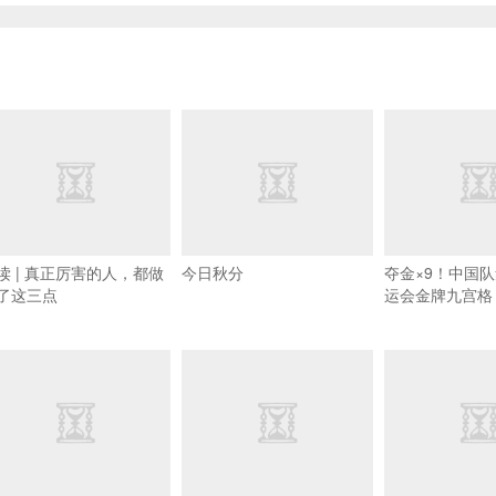
读 | 真正厉害的人，都做
今日秋分
夺金×9！中国
了这三点
运会金牌九宫格