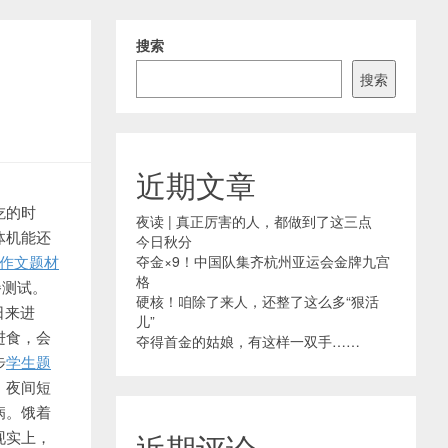
搜索
搜索
近期文章
吃的时
夜读 | 真正厉害的人，都做到了这三点
体机能还
今日秋分
作文题材
夺金×9！中国队集齐杭州亚运会金牌九宫
格
餐测试。
硬核！咱除了来人，还整了这么多“狠活
日来进
儿”
进食，会
夺得首金的姑娘，有这样一双手……
步
学生题
，夜间短
病。饿着
现实上，
近期评论