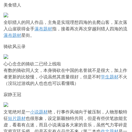
美食猎人
全职猎人的同人作品，主角是实现理想四海的去爬山客，某次落
入山崖获得金手
瀑布题材
指，接着再次再次穿越到猎人四海的流
瀑布题材
星街。
骑砍风云录
心心念念的骑砍二已经上线啦
有数的骑砍同人文，本身骑砍在中国的名誉就不是很大，加上作
者更新的比较慢，小说虽然其质量很好，但是不时
学生题材
不火
（没玩过游戏的人也也也可以看懂哦）
寂静王冠
文笔绝对是一
小说题材
绝，行事作风倾向于被压制，人物
形貌特
征
短片题材
也很形象，设定新颖独特共同，但是有些伏笔故能玄
虚，看着有点迷，而且小说满溢各大家的音乐，虽然气力零碎是
宫庭宫廷乐师，但是不实有点品尝不来（第二本也
作文题材
是一