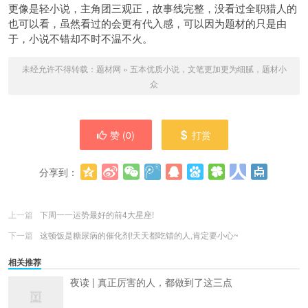
更像是轻
小说，主角团三观正，故事线完整，没看过全职猎人的
也可以看，虽然看过的会更有代入感，可以因为题材的只是由
于，小说不错却不时不温不火。
未经允许不得转载：
题材网
»
五本优质小说，文笔更加更为细腻，题材小
众
赞 (
0
)
打赏
分享到：
更多
(
0
)
上一篇
下周一一运势最好的前4大星座!
下一篇
这顿饭是糖尿病的催化剂!天天都吃错的人,肯定要小心~
相关推荐
夜读 | 真正厉害的人，都做到了这三点