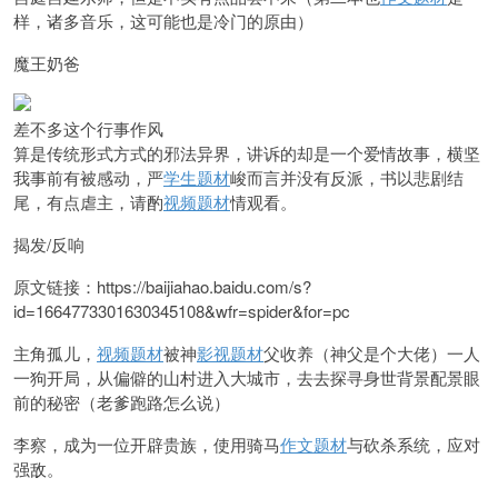
样，诸多音乐，这可能也是冷门的原由）
魔王奶爸
差不多这个行事作风
算是传统形式方式的邪法异界，讲诉的却是一个爱情故事，横坚
我事前有被感动，严
学生题材
峻而言并没有反派，书以悲剧结
尾，有点虐主，请酌
视频题材
情观看。
揭发/反响
原文链接：https://baijiahao.baidu.com/s?
id=1664773301630345108&wfr=spider&for=pc
主角孤儿，
视频题材
被神
影视题材
父收养（神父是个大佬）一
人
一狗开局，从偏僻的山村进入大城市，去去探寻身世背景配景眼
前的秘密（老爹跑路怎么说）
李察，成为一位开辟贵
族，使用骑马
作文题材
与砍杀系统，应对
强敌。