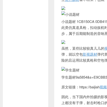
小说题材 1CB150CA 0DB415
此类仿真道具枪，扣动扳机
步，属于后期能制造的音响
虽然，某些比较较真儿儿的
弹，就以空包
影视题材
弹代
险的且运用比较真枪和空包
学生题材9a5854&s=E9CBB355
原文链接：https://baijiah
视频
因此，当下国内外拍摄的影
上都没有子弹，射击时枪口