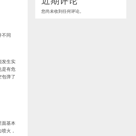
您尚未收到任何评论。
并不同
能发生实
也是有危
空包弹了
里面基本
击喷火，