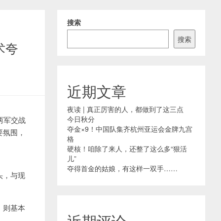
搜索
搜索
术夸
近期文章
夜读 | 真正厉害的人，都做到了这三点
今日秋分
，两军交战
夺金×9！中国队集齐杭州亚运会金牌九宫
要氛围，
格
硬核！咱除了来人，还整了这么多“狠活
儿”
夺得首金的姑娘，有这样一双手……
头，与现
，则基本
近期评论