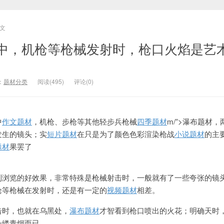
文
中，机枪等枪械发射时，枪口火焰是艺
：
题材分类
阅读(495)
评论(0)
中
作文题材
，机枪、步枪等其他轻步兵枪械
四季题材
m/”>瀑布题材
发生的镜头；实
短片题材
在只是为了颜色色彩渲染枪战
小说题材
的主
题材
果罢了
到浏览的好效果，非常特殊是枪械射击时，一般就有了一些夸张的镜
枪等枪械在发射时，还是有一定的
视频题材
相差。
击时，也就在乌黑处，
瀑布题材
才智看到枪口喷出的火花；明确天时
一缕青烟而已。