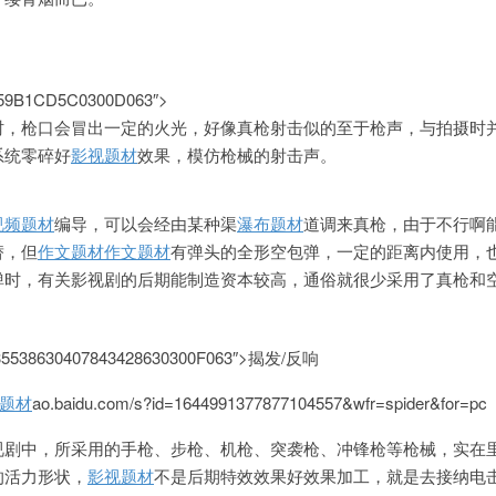
9B1CD5C0300D063″>
时，枪口会冒出一定的火光，好像真枪射击似的至于枪声，与拍摄时
系统零碎好
影视题材
效果，模仿枪械的射击声。
视频题材
编导，可以会经由某种渠
瀑布题材
道调来真枪，由于不行啊
替，但
作文题材
作文题材
有弹头的全形空包弹，一定的距离内使用，
弹时，有关影视剧的后期能制造资本较高，通俗就很少采用了真枪和
38630407843428630300F063″>
揭发/反响
题材
ao.baidu.com/s?id=1644991377877104557&wfr=spider&for=pc
视剧中，所采用的手枪、步枪、机枪、突袭枪、冲锋枪等枪械，实在
的活力形状，
影视题材
不是后期特效效果好效果加工，就是
去接纳电