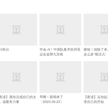
日秋分
夺金×9！中国队集齐杭州亚
硬核！咱除了来
运会金牌九宫格
这么多“狠活儿”
夜读】愿你活成自己的太
早啊！新闻来了
【夜读】运动起
，温暖有力量
〔2023.09.23〕
变自己的开始