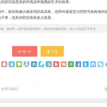
色色彩渲染恶劣的环境战争氛围的艺术好效果。
剧中，相关枪械大都采用的道具枪，也即外观造
型与同型号真枪相仿
的子弹，但其内部安装有发火装置。
转载：
题材网
»
战争题材影视剧中，机枪等枪械发射时，枪口火焰是艺术夸张
赞 (
0
)
打赏
》去学习条记