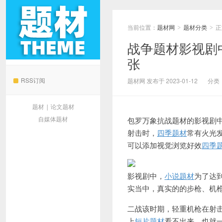
当前位置：
题材网
题材分类
正
>
>
战争题材影视剧
张
题材网
RSS订阅
题材网 发布于 2023-01-12
分类
题材
|
论文题材
自媒体题材
包罗万象抗战题材的影视剧
射击时，
四季题材
常有火光
可以添加视觉浏览好效
四季
影视剧中，
小说题材
为了达
实当中，真实的的步枪、机
二战该时期，轻重机枪在射
上
短片题材
看不出来，也就