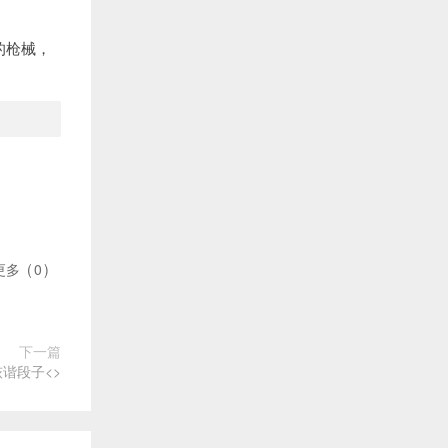
的枪械，
更多
(
0
)
下一篇
诙谐段子<>