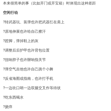
本来很简单的事（比如开门或开宝箱）时体现出这种差距
空闲行动
?转武器玩、装弹也许把武器扛在肩上
?原地伸展也许给自己擦汗
?蹬脚，弹掉鞋上的灰
?调整后后护甲也许背包位置
?扭响脖子也许辦响指关节
?弹空气吉他也许自己跳个小舞
?反省海图或指南，也许打手机
?一边吹口哨一边双腿交叉作等待状
?吃东西喝水
?挠痒