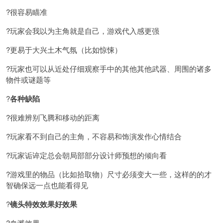
?很容易瞄准
?玩家会我以为主角就是自己，游戏代入感更强
?更易于大兴土木气氛（比如惊悚）
?玩家也可以从近处仔细观察手中的其他其他武器、周围的诸多
物件或谜题等
?
各种缺陷
?很难辨别飞腾和移动的距离
?玩家看不到自己的主角，不容易和饰演发作心情结合
?玩家诟谇定总会朝局部部分设计师预想的倾向看
?游戏里的物品（比如拾取物）尺寸必须变大一些，这样的的才
智确保远一点也能看得见
?
镜头特效效果好效果
?血溅效果