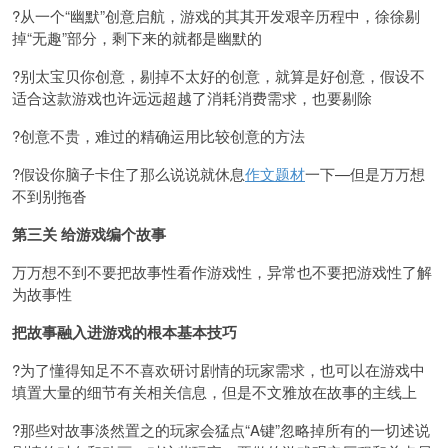
?从一个“幽默”创意启航，游戏的其其开发艰辛历程中，徐徐剔
掉“无趣”部分，剩下来的就都是幽默的
?别太宝贝你创意，剔掉不太好的创意，就算是好创意，假设不
适合这款游戏也许远远超越了消耗消费需求，也要剔除
?创意不贵，难过的精确运用比较创意的方法
?假设你脑子卡住了那么说说就休息
作文题材
一下—但是万万想
不到别拖沓
第三关 给游戏编个故事
万万想不到不要把故事性看作游戏性，异常也不要把游戏性了解
为故事性
把故事融入进游戏的根本基本技巧
?为了懂得知足不不喜欢研讨剧情的玩家需求，也可以在游戏中
填置大量的细节有关相关信息，但是不文雅放在故事的主线上
?那些对故事淡然置之的玩家会猛点“A键”忽略掉所有的一切述说