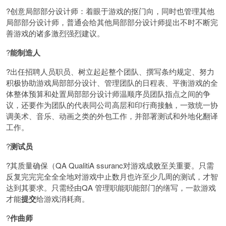
?创意局部部分设计师：着眼于游戏的抠门向，同时也管理其他
局部部分设计师，普通会给其他局部部分设计师提出不时不断完
善游戏的诸多激烈强烈建议。
?
能制造人
?出任招聘人员职员、树立起起整个团队、撰写条约规定、努力
积极协助游戏局部部分设计、管理团队的日程表、平衡游戏的全
体整体预算和处置局部部分设计师温顺序员团队指点之间的争
议，还要作为团队的代表同公司高层和印行商接触，一致统一协
调美术、音乐、动画之类的外包工作，并部署测试和外地化翻译
工作。
?
测试员
?其质量确保（QA QualitiA ssuranc对游戏成败至关重要。只需
反复完完完全全全地对游戏中止数月也许至少几周的测试，才智
达到其要求。只需经由QA 管理职能职能部门的缮写，一款游戏
才能
提交
给游戏消耗商。
?
作曲师