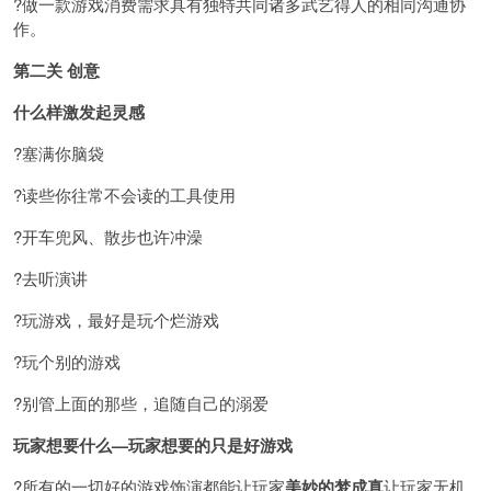
?做一款游戏消费需求具有独特共同诸多武艺得人的相同沟通协
作。
第二关 创意
什么样激发起灵感
?塞满你脑袋
?读些你往常不会读的工具使用
?开车兜风、散步也许冲澡
?去听演讲
?玩游戏，最好是玩个烂游戏
?玩个别的游戏
?别管上面的那些，追随自己的溺爱
玩家想要什么—玩家想要的只是好游戏
?所有的一切好的游戏饰演都能让玩家
美妙的梦成真
让玩家无机