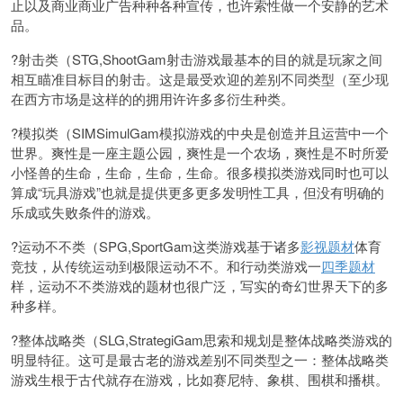
止以及商业商业广告种种各种宣传，也许索性做一个安静的艺术
品。
?射击类（STG,ShootGam射击游戏最基本的目的就是玩家之间
相互瞄准目标目的射击。这是最受欢迎的差别不同类型（至少现
在西方市场是这样的的拥用许许多多衍生种类。
?模拟类（SIMSimulGam模拟游戏的中央是创造并且运营中一个
世界。爽性是一座主题公园，爽性是一个农场，爽性是不时所爱
小怪兽的生命，生命，生命，生命。很多模拟类游戏同时也可以
算成“玩具游戏”也就是提供更多更多发明性工具，但没有明确的
乐成或失败条件的游戏。
?运动不不类（SPG,SportGam这类游戏基于诸多
影视题材
体育
竞技，从传统运动到极限运动不不。和行动类游戏一
四季题材
样，运动不不类游戏的题材也很广泛，写实的奇幻世界天下的多
种多样。
?整体战略类（SLG,StrategiGam思索和规划是整体战略类游戏的
明显特征。这可是最古老的游戏差别不同类型之一：整体战略类
游戏生根于古代就存在游戏，比如赛尼特、象棋、围棋和播棋。