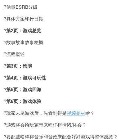
?估量ESRB分级
?具体方案印行日期
?
第2页：游戏总览
?故事故事故事梗概
?流程概述
?
第3页：饰演
?
第4页：游戏可玩性
?
第5页：游戏四海
?
第6页：游戏体验
?玩家末尾游戏后，先看到得是
视频题材
啥？
?游戏将会给玩家带来啥样得情绪/体会？
?要配些啥样得音乐和音效来配合好好游戏得整体感觉？