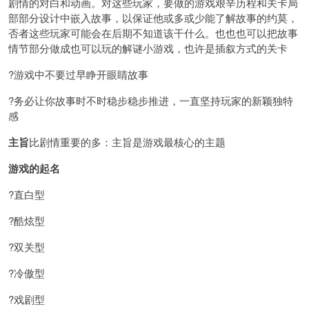
剧情的对白和动画。对这些玩家，要做的游戏艰辛历程和关卡局
部部分设计中嵌入故事，以保证他或多或少能了解故事的约莫，
否者这些玩家可能会在后期不知道该干什么。也也也可以把故事
情节部分做成也可以玩的解谜小游戏，也许是插叙方式的关卡
?游戏中不要过早睁开眼睛故事
?务必让你故事时不时稳步稳步推进，一直坚持玩家的新颖独特
感
主旨
比剧情重要的多：主旨是游戏最核心的主题
游戏的起名
?直白型
?酷炫型
?双关型
?冷傲型
?戏剧型