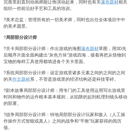
完善里刻直到动画师能让饰演动起来，同时也有关
瀑布题材
相关
组织一些前沿好手艺和工具的培训。
?美术总监：管理所有的一切美术师，同时也出任全体项目中中
的美术愿景。
?
局部部分设计师
?关卡局部部分设计师：作出游戏的海图
瀑布题材
草图，用3D先
后顺序片面全面构建出“灰色方块”游戏四海，接着再把从怪物到
宝物的每样工具使用都填进各个关卡里面。
?系统局部部分设计师：设定游戏里诸多元素之间的之间的之间
的关
作文题材
系，不管是游戏里的经济结构还是科技零碎。
?剧本故事局部部分设计师：用专门的工具使用运用写出游戏里
时间和物件的运作根本基本规则，从陷阱的起到机理到镜头移动
的部署。
?战争局部部分设计师：特地局部部分设计玩家和敌人（人工操
作操作方式智能或真人）之间的战争和“平衡”玩家获得的阅历
值。