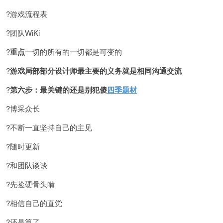
?游戏流程表
?团队WiKi
?
重点
一切的所有的一切都是可变的
?
游戏局部部分设计师最主要的义务就是相同沟通交流
?
第六步：最关键的还是别犯傻
四季题材
?博采众长
?不断一直坚持自己的主见
?随时更新
?和团队谈谈
?先捡硬骨头啃
?相信自己的直觉
?还是算了