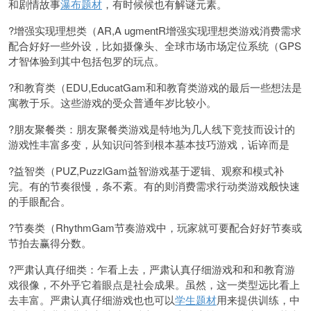
和剧情故事
瀑布题材
，有时候候也有解谜元素。
?增强实现理想类（AR,A ugmentR增强实现理想类游戏消费需求
配合好好一些外设，比如摄像头、全球市场市场定位系统（GPS
才智体验到其中包括包罗的玩点。
?和教育类（EDU,EducatGam和和教育类游戏的最后一些想法是
寓教于乐。这些游戏的受众普通年岁比较小。
?朋友聚餐类：朋友聚餐类游戏是特地为几人线下竞技而设计的
游戏性丰富多变，从知识问答到根本基本技巧游戏，诟谇而是
?益智类（PUZ,PuzzlGam益智游戏基于逻辑、观察和模式补
完。有的节奏很慢，条不紊。有的则消费需求行动类游戏般快速
的手眼配合。
?节奏类（RhythmGam节奏游戏中，玩家就可要配合好好节奏或
节拍去赢得分数。
?严肃认真仔细类：乍看上去，严肃认真仔细游戏和和和教育游
戏很像，不外乎它着眼点是社会成果。虽然，这一类型远比看上
去丰富。严肃认真仔细游戏也也可以
学生题材
用来提供训练，中