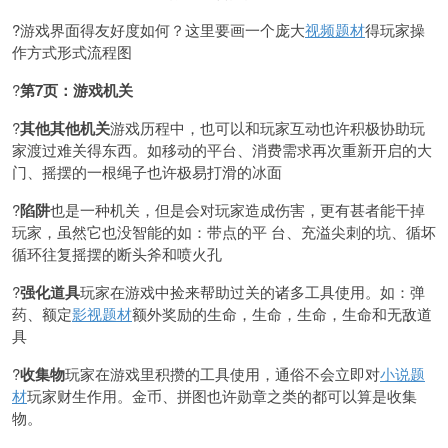
?游戏界面得友好度如何？这里要画一个庞大
视频题材
得玩家操
作方式形式流程图
?
第7页：游戏机关
?
其他其他机关
游戏历程中，也可以和玩家互动也许积极协助玩
家渡过难关得东西。如移动的平台、消费需求再次重新开启的大
门、摇摆的一根绳子也许极易打滑的冰面
?
陷阱
也是一种机关，但是会对玩家造成伤害，更有甚者能干掉
玩家，虽然它也没智能的如：带点的平 台、充溢尖刺的坑、循坏
循环往复摇摆的断头斧和喷火孔
?
强化道具
玩家在游戏中捡来帮助过关的诸多工具使用。如：弹
药、额定
影视题材
额外奖励的生命，生命，生命，生命和无敌道
具
?
收集物
玩家在游戏里积攒的工具使用，通俗不会立即对
小说题
材
玩家财生作用。金币、拼图也许勋章之类的都可以算是收集
物。