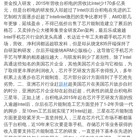
资金投入研发，2015年营收台积电的营收比Intel少170多亿美
元，但是台积电的研发投入却超过了Intel尔后台积电在先进的工
艺制程方面逐步赶超了IntelIntel激烈的竞争比赛对手，AMD那几
年更惨，延续盈余，不得已低价出售了芯片能制造建立了厥后的
格芯，又卖掉办公大楼筹集资金研发Zen架构，最后乐成逾越
Intel手机芯片行业的龙头高通，长达近十年工夫称霸手机芯片市
场，营收、净利润都远超联发科，但是却从骁龙835开端保持了
自研架构研发，尔后开端接纳ARM公版核心，这导致它手机芯片
手艺与苹果的相差越拉越大，与联发科则少了差别性。除了Intel
高通这些知名的美国芯片企业，其他美国芯片企业与它相似，为
了取得更丰厚的利润收入，芯片手艺研发方面不舍得投入，多年
积累上去逐步在芯片能制造、芯片部分设计方面得到了手艺抢先
劣势。二、亚洲芯片行业赶
题材
超美国芯片在美国芯片故步自封
的时分，亚洲的芯片企业却在起劲赶超，代表性的就是台积电和
三星等。正如上述，台积电从2015年起在芯片手艺研发方面的投
入逾越Intel后，尔后在芯片能制造工艺方面坚持了1-2年升级一代
的脚步，至10nm工艺后就实现了对Intel赶超。三星在芯片能制造
方面更是咬紧牙关一直坚持投入，三星在芯片代工市场不断都落
伍于台积电，近10年来它次要是靠手机、存储芯片等业务获得的
收
入需要支持芯片能制造工艺的研发，一直坚持下基本在先进的