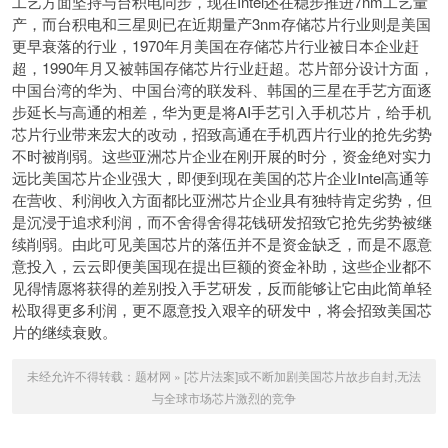
工艺方面坚持与台积电同步，现在Intel还在稳步推进7nm工艺量
产，而台积电和三星则已在近期量产3nm存储芯片行业则是美国
更早衰落的行业，1970年月美国在存储芯片行业被日本企业赶
超，1990年月又被韩国存储芯片行业赶超。芯片部分设计方面，
中国台湾的华为、中国台湾的联发科、韩国的三星在手艺方面逐
步延长与高通的相差，华为更是将AI手艺引入手机芯片，给手机
芯片行业带来宏大的改动，招致高通在手机西片行业的抢先劣势
不时被削弱。这些亚洲芯片企业在刚开展的时分，资金绝对实力
远比美国芯片企业强大，即便到现在美国的芯片企业Intel高通等
在营收、利润收入方面都比亚洲芯片企业具有独特肯定劣势，但
是沉浸于追求利润，而不舍得舍得花钱研发招致它抢先劣势被继
续削弱。由此可见美国芯片的落伍并不是资金缺乏，而是不愿意
意投入，云云即便美国现在提出巨额的资金补助，这些企业都不
见得情愿将获得的差别投入手艺研发，反而能够让它由此简单轻
松取得更多利润，更不愿意投入艰辛的研发中，将会招致美国芯
片的继续衰败。
未经允许不得转载：
题材网
»
[芯片法案]或不断加剧美国芯片故步自封,无法
与全球市场芯片激烈的竞争