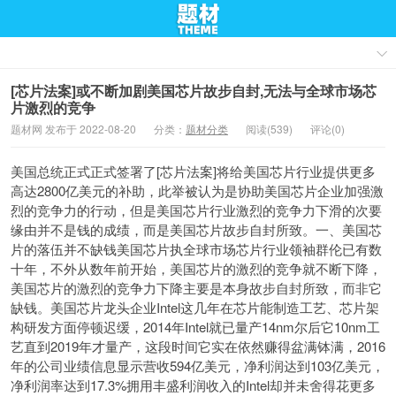
[芯片法案]或不断加剧美国芯片故步自封,无法与全球市场芯
片激烈的竞争
题材网 发布于 2022-08-20
分类：
题材分类
阅读(539)
评论(0)
美国总统正式正式签署了[芯片法案]将给美国芯片行业提供更多
高达2800亿美元的补助，此举被认为是协助美国芯片企业加强激
烈的竞争力的行动，但是美国芯片行业激烈的竞争力下滑的次要
缘由并不是钱的成绩，而是美国芯片故步自封所致。一、美国芯
片的落伍并不缺钱美国芯片执全球市场芯片行业领袖群伦已有数
十年，不外从数年前开始，美国芯片的激烈的竞争就不断下降，
美国芯片的激烈的竞争力下降主要是本身故步自封所致，而非它
缺钱。美国芯片龙头企业Intel这几年在芯片能制造工艺、芯片架
构研发方面停顿迟缓，2014年Intel就已量产14nm尔后它10nm工
艺直到2019年才量产，这段时间它实在依然赚得盆满钵满，2016
年的公司业绩信息显示营收594亿美元，净利润达到103亿美元，
净利润率达到17.3%拥用丰盛利润收入的Intel却并未舍得花更多