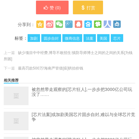
赞 (
0
)
打赏
分享到：
更多
(
0
)
标签：
加剧
固步自封
微商信息
法案
美国
芯片
上一篇
缺少项目中中经费,博导不敢招生:慎防导师博士之间的之间的关系[为钱
所困]
下一篇
最高罚款500万!海南严管借[疫]哄抬价钱
相关推荐
被忽然带走观察的[芯片狂人],一步步把3000亿公司玩
没了……
[芯片法案]或加剧美国芯片固步自封,难以与全球芯片竞
争