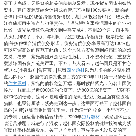
案正式完成，天眼查的相关信息信息显示，现在紫光团体由智路
资本、建广资源等结合体组成的智广芯控股100%实控，新的结
合体用600亿的现金清偿债务债权，湖北科投出资51亿，收买长
江存储项目中资产与担保责任。与那些堕入重整泥潭中的企业相
比较，紫光从债权危急迸发到重整完成4，不到20个月，而重整
从执行到终了，不到1年时间，经过[现金清偿债务+股票抵债+留
债]等多种组合清偿债务形式，债务清偿债务率最高可达100%也
可以可谓高效的模范了此前，这个具体方案曾遭到赵伟国的剧烈
支持。看来，紫光集团只是活动性危机，并不资不抵债，重整方
案涉嫌国有资产流失严重。不外，各人看来，赵伟国只是不甘心
就这么[净身出户]曾直言，[原我
四季题材
以为几多会给老股东留
点儿]2不外，赵国伟的挣扎也是白费的2020年11月第一只债券违
约
作文题材
，紫光的债权危急开端，那时候的紫光，为名上国资
控股，账面上是近3000亿的总资产、近800亿的净资产，却还不
起70亿的债券。这可不是啥通俗的[活动性危机]这里面有也没啥
猫腻，也亟待厘清，紫光走到这一步，这里面可缺不了赵伟国自
己的[功绩]这场面倒是素昧平生。作为清华的校企，手里有不少
的专利，但运营不断磕磕绊绊，2009年
短片题材
，紫光团体正面
临运营难题，就进行了混改，赵伟国实际控制的健坤投资成为紫
光团体整体战略股东。关于这个重组，事先不是也没质疑的声