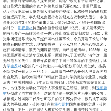
响。董事钟栗铎就地下提出质疑，说这个改制有平沽国资之嫌。
借口是紫光集团的净资产评价其价值只要2.8亿，非常严重低
估：也没把紫光大厦等归入牢固资产规模，这栋楼当时的偏颇其
价值远高于此。事先紫光集团持有的紫光古汉和紫光股份，市值
是用2009年3月的其价值来计算，仅为4.34亿，但是评价陈诉出
的时分，
影视题材
持股的市值曾经超越5.1亿元。有关清华紫光
的有形资产—品牌其价值—也没停止预算·质疑归质疑，那次，紫
光集团还是乐成改制了赵伟国出任董事长，今后开端了长达12年
的疯狂的操作方式，现在要播种一个不光彩的了局吗?3提及来，
赵伟国和清华、紫光的渊源都很深。自己是老清华，1985年，赵
伟国重新疆考进清华无线电系（厥后的电子工程系）清华这一届
无线电系的先生，将来许多都成了中国半导体界的中流砥柱，比
方
学生题材
A股的几个芯片龙头—韦尔股权开创人虞仁荣、兆易
创新突破开创人之一
舒清明、卓胜微电子结合开创人冯晨晖等都
出自此系，被称为[清华EE85]赵伟国当时学的微波专业及，结业
后去了中关村闯荡，3年后回清华读研，结业后就在紫光集团工
作，出任系统自动化工程个人事业部副总经理。厥后，到
视频题
材
场创建了同方微电子，这是清华第一家以芯片为主业的公司，
承接能力过国际二代身份证芯片的芯片部分设计，厥后成了国际
最大的手机SIM卡芯片供给商和
瀑布题材
国内主要的交通卡芯片
供给商。不外，赵伟国这人极有经商头脑，很清楚钱的流向，