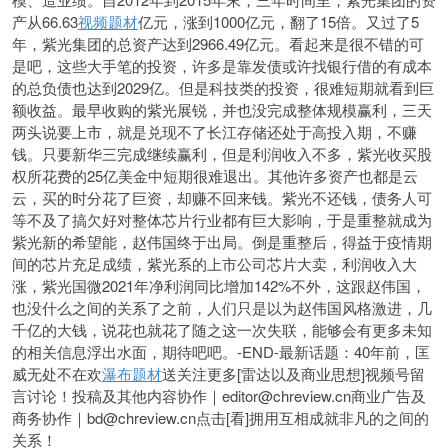
产从66.63
视频题材
亿元，涨到1000亿元，翻了15倍。又过了5
年，紫光集团的总资产达到2966.49亿元。看起来是很不错的可
是吧，这些大手笔的投资，许多是靠发债或许找银行借的有成本
的总负债也达到2029亿。但是科技类的投资，很难短期就看到巨
额收益。最早收购的紫光展锐，并也没完成整体规模赢利，三天
两头说要上市，就是兑现不了长江存储还处于高投入期，不赚
钱。只要新华三完成继续赢利，但是利润收入不多，紫光收买股
权所花费的25亿美金中短期很难退出。其他许多资产也都是云
云，买的时分花了巨资，却赚不回来钱。紫光不还钱，债务人可
等不及了搞欠好对整体芯片行业都有巨大影响，于是重整就成为
紫光新的希望能，赵伟国终于出局。倒是重整后，得益于疫情期
间的芯片充足成绩，紫光系的上市公司芯片大卖，利润收入大
涨，紫光国微2021年净利润同比增加142%不外，这跟赵伟国，
也没什么之间的关系了之前，人们只是以为赵伟国风格激进，几
千亿的大钱，说花也就花了随之这一次失联，能够会有更多未知
的相关信息浮出水面，期待吧吧。-END-最新话题：40年前，匡
威无处不在欢
瀑布题材
送关注更多[雷达以及商业思想]视频号留
言讨论！投稿及其他内容协作｜editor@chreview.cn商业广告及
商务协作｜bd@chreview.cn点击[看]拥用互相成就非凡的之间的
关系！