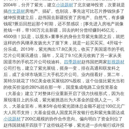
2004年，分开了紫光，建立
小说题材
了北京健坤投资，次要就是
搞
作文题材
房地产、搞矿。也别说，事先这可比芯片挣钱快多了
健坤投资建立后，赵伟国去新疆投资了房地产、自然气，有多赚
钱呢?厥后回想起那个时期，还不禁感叹：[事先进入房地产就像
抢钱一样，带100万元去新疆，回去的时分曾经赚到45亿元，
4500倍！]以是，以股东+董事长的身份主导紫光集团之后，就把
这样的作风继承发扬光大了接下来，就是一起买买买。4开端十
分乐成。2013年，紫光掏出17.8亿美元，收买了美国退市的手机
芯片公司展讯通信，隔年，又花了9.1亿美元收购了另一家从美
国退市的手机芯片公司锐迪科。
四季题材
赵伟国把两家
影视题材
公司打包，建立了紫光展锐，摇身一变，排在高通和联发科之
后，成了全球市场第三大手机芯片公司。业内很看好，第二年，
英特尔就花了15亿美金收买展锐20%股权，这个估值比紫光当初
的收买价溢价280%就在那一年，国度集成电路工业投资基金
（大基金）建立了对整体行业重新开启了强力扶植形式，因为在
展锐项目上的乐成，紫光被挑选出为大基金的提倡人之一。不
久，大基金宣布，将来5年会给紫光团体总金额不超过100亿元广
大人民币支持；大基金提倡人国度其开发银行也和紫光集团达成
小说题材
了200亿规模的协作合作意向。偏向明白了资金到位了
赵伟国就铺开四肢干了这些钱还不够，紫光进一步向银行或许投