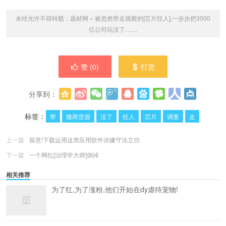
未经允许不得转载：
题材网
»
被忽然带走观察的[芯片狂人],一步步把3000
亿公司玩没了……
赞 (
0
)
打赏
分享到：
更多
(
0
)
标签：
带
微商货源
没了
狂人
芯片
调查
走
上一篇
留意!下载运用这类应用软件涉嫌守法立功
下一篇
一个网红[治理学大师]倒掉
相关推荐
为了红,为了涨粉,他们开始在dy虐待宠物!