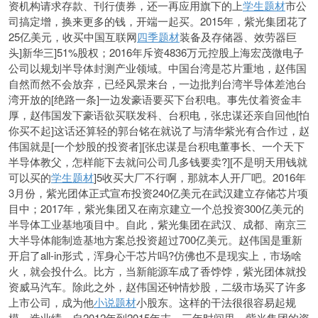
资机构请求存款、刊行债券，还一再应用旗下的上
学生题材
市公
司搞定增，换来更多的钱，开端一起买。2015年，紫光集团花了
25亿美元，收买中国互联网
四季题材
装备及存储器、效劳器巨
头]新华三]51%股权；2016年斥资4836万元控股上海宏茂微电子
公司以规划半导体封测产业领域。中国台湾是芯片重地，赵伟国
自然而然不会放弃，已经风景来台，一边批判台湾半导体差池台
湾开放的[绝路一条]一边发豪语要买下台积电。事先仗着资金丰
厚，赵伟国发下豪语欲买联发科、台积电，张忠谋还亲自回他[怕
你买不起]这话还算轻的郭台铭在就说了与清华紫光有合作过，赵
伟国就是[一个炒股的投资者][张忠谋是台积电董事长、一个天下
半导体教父，怎样能下去就问公司几多钱要卖?][不是明天用钱就
可以买的
学生题材
]5收买大厂不行啊，那就本人开厂吧。2016年
3月份，紫光团体正式宣布投资240亿美元在武汉建立存储芯片项
目中；2017年，紫光集团又在南京建立一个总投资300亿美元的
半导体工业基地项目中。自此，紫光集团在武汉、成都、南京三
大半导体能制造基地方案总投资超过700亿美元。赵伟国是重新
开启了all-in形式，浑身心干芯片吗?仿佛也不是现实上，市场啥
火，就会投什么。比方，当新能源车成了香饽饽，紫光团体就投
资威马汽车。除此之外，赵伟国还钟情炒股，二级市场买了许多
上市公司，成为他
小说题材
小股东。这样的干法很很容易起规
模、造业绩。自2012年到2015年末，三年时间里，紫光集团的资