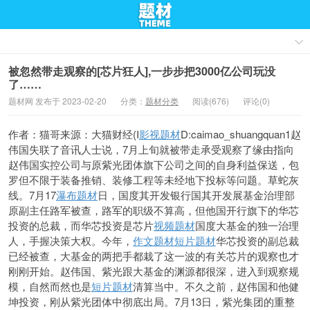
被忽然带走观察的[芯片狂人],一步步把3000亿公司玩没
了……
题材网 发布于 2023-02-20
分类：
题材分类
阅读(676)
评论(0)
作者：猫哥来源：大猫财经(I
影视题材
D:caimao_shuangquan1赵
伟国失联了音讯人士说，7月上旬就被带走承受观察了缘由指向
赵伟国实控公司与原紫光团体旗下公司之间的自身利益保送，包
罗但不限于装备推销、装修工程等未经地下投标等问题。草蛇灰
线。7月17
瀑布题材
日，国度其开发银行国其开发展基金治理部
原副主任路军被查，路军的职级不算高，但他国开行旗下的华芯
投资的总裁，而华芯投资是芯片
视频题材
国度大基金的独一治理
人，手握决策大权。今年，
作文题材
短片题材
华芯投资的副总裁
已经被查，大基金的两把手都栽了这一波的有关芯片的观察也才
刚刚开始。赵伟国、紫光跟大基金的渊源都很深，进入到观察规
模，自然而然也是
短片题材
清算当中。不久之前，赵伟国和他健
坤投资，刚从紫光团体中彻底出局。7月13日，紫光集团的重整