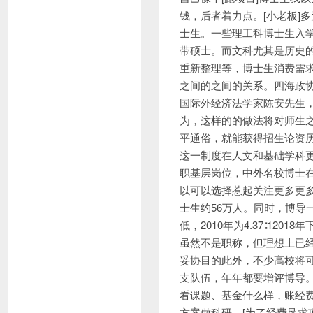
钱，后者着力点。[小老板]
士生。一些理工科博士生入
带硕士。而文科尤其是历史
重新整理等，博士生消费需求
之间的之间的关系。四海政
国际外经济法学家陈安先生
为，这样的的做法将对师生
平通俗，就能获得招生论资
这一制度在人文和基础学科更
职基层岗位，中外名校博士在
以可以选择惹起关注更多更多
士生约56万人。同时，博导
低，2010年为4.37∶120
虽然不是职称，但理想上已
妥协目的此外，不少高校将
支队伍，年年都要增评博导
看课题、基金什么样，账经
方案做科研。[为了经费恳求