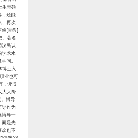
士生带硕
等，还能
集、再次
像[带教]
授、著名
周汉民认
怕学术水
做学问。
学博士入
的职业也可
万，读博
大大大降
单元。博导
博导作为
展博导一
，而是先
喜欢也不
较低迷的]