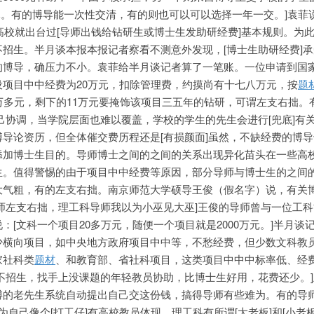
元。有的博导能一次性交清，有的则也可以可以选择一年一交。]袁菲
些高校就出台过[导师出钱给钻研生或博士生发助研经费]基本规则。为
招生。半月谈本报本报记者察看不测意外发现，[博士生助研经费]
的博导，确压力不小。袁菲给半月谈记者算了一笔账。一位申请到国
项目中中经费为20万元，扣除管理费，约摸尚有十七八万元，按
题
6万多元，剩下的11万元要掩饰该项目三五年的钻研，可谓左支右拙。
己协调，当学院层面也难以覆盖，学校的学生的先生会进行[兜底]有
导论资历，但全体催交费历程还是[有损颜面]虽然，不缺经费的博
添加博士生目的。导师博士之间的之间的关系出现异化苗头在一些高
生。值得警惕的由于项目中中
经费等原因，部分导师与博士生的之间
大气粗，有的左支右拙。南京师范大学硕导王俊（假名字）说，有关
师左支右拙，理工科导师我以为小巫见大巫]王俊的导师曾与一位工
：[文科一个项目20多万元，随便一个项目就是2000万元。]半月谈
少横向项目，如中央地方政府项目中中等，不愁经费，但少数
文科教
家社科类
题材
、和教育部、省社科项目，这类项目中中中标率低、经
不招生，找手上没课题的年轻教员协助，比博士生好用，花费还少。
博的老先生系统自动提出自己交这份钱，搞得导师有些难为。有的导
为自己像个[打工仔]有高校教员体现，理工科有所谓[大老板]和[小老板