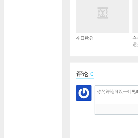
今日秋分
夺
运
评论
0