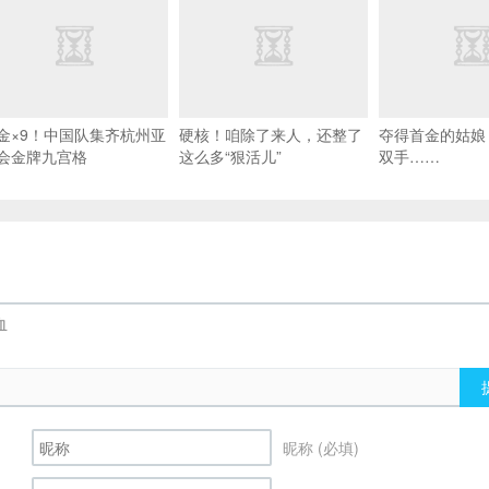
金×9！中国队集齐杭州亚
硬核！咱除了来人，还整了
夺得首金的姑娘
会金牌九宫格
这么多“狠活儿”
双手……
昵称 (必填)