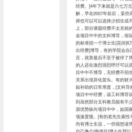
经费。[4年下来就是六七万
解，早在2007年前后，某
师也可以可以选择少招生或不
上，部分课题经费不太充裕
金项目中中的文科博导，假设
的标准招一个博士生[花掉]
出经费]博导，有的学院会自
言，就算最后不至于被停了博
的人还在激烈强烈呼吁可以
目中中不博导，无经费不招
关系出现异化苗头。有的财
贴补助的日常用度，[文科导
项目中中经费，该工科博导说
到虽然部分文科教员能有不
源优势纵向项目中中，如国
项速度慢。[有的老先生索性
尚有博士生说，一些很想读
自己像个[跑项目]博士生我以