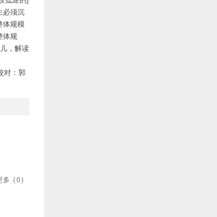
生必须沉
整体规模
整体规
儿儿，解读
新校对：郭
更多
(
0
)