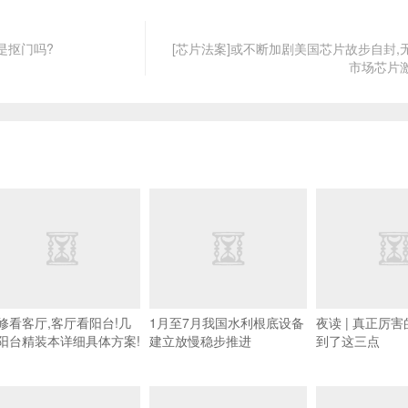
是抠门吗?
[芯片法案]或不断加剧美国芯片故步自封,
市场芯片
修看客厅,客厅看阳台!几
1月至7月我国水利根底设备
夜读 | 真正厉
阳台精装本详细具体方案!
建立放慢稳步推进
到了这三点