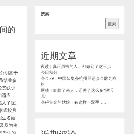
搜索
搜索
之间的
近期文章
夜读 | 真正厉害的人，都做到了这三点
今日秋分
%分明高于
夺金×9！中国队集齐杭州亚运会金牌九宫
学员结业多
格
经费缺少
硬核！咱除了来人，还整了这么多“狠活
相适应，
儿”
夺得首金的姑娘，有这样一双手……
入了[底
形式按月
招生名额
及及为例
近期评论
的先生的