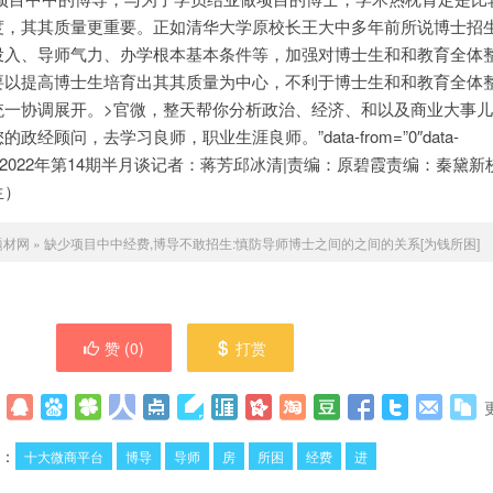
度，其其质量更重要。正如清华大学原校长王大中多年前所说
博士招
投入、导师气力、办学根本基本条件等，加强对博士生和和教育全体
要以提高博士生培育出其其质量为中心，不利于博士生和和教育全体
统一协调展开。>官微，整天帮你分析政治、经济、和以及商业大事
顾问，去学习良师，职业生涯良师。”data-from=”0″data-
不枯竭：>2022年第14期半月谈记者：蒋芳邱冰清|责编：原碧霞责编：秦黛
生）
题材网
»
缺少项目中中经费,博导不敢招生:慎防导师博士之间的之间的关系[为钱所困]
赞 (
0
)
打赏
：
十大微商平台
博导
导师
房
所困
经费
进