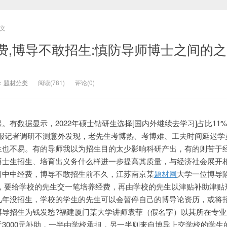
文
费,博导不敢招生:慎防导师博士之间的
：
题材分类
阅读(781)
评论(0)
。有数据显示，2022年硕士钻研生选择[国内外继续去学习]占比11
本报本报记者调研不测意外发现，老先生考博热、考博难、工夫时间延迟
生也不易。有的导师我以为招生目的太少影响科研产出，有的则苦于
博士
生招生、培育出义务什么样进一步提高其质量，与经济社会展开
目中中经费，博导不敢招生前不久，江苏南京某
题材网
大学一位博导陷
招，要给学校的先生交一笔培养经费，再由学校的先生以津贴补助津贴
几年没招生，学校的学生的先生可以会暂停自己的博导论资历，或将
博导招生为钱发愁?福建厦门某大学讲师袁菲（假名字）以其所在专业
3000元补助，一半由学校承担，另一半则来自博导上交学校的学生