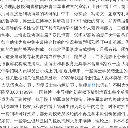
多为助理副教授和[青椒]高校青年军事教官的室名）出任带博士生，博
学后可直接把到场博导的科研项目中中，做实验、写论文、恳求专利
的的哲学等，博士生在博导的科研项目中中中能做的有限，如资料搜
在博导的学术性性训练下具有独特学术团体个人素养与能力，二者更
协常委、上海市政协副主席周汉民坦言，90多岁高龄的厦门大学副教
，曾向他较为集中集中反映这样的的情况并激烈强烈呼吁中止革新。
之间的之间的关系等构成十分非常严重形成造成损害：只
需有钱，哪
历，这会遭致博导花更多精力在争项目、跑关系上，而不是静下心来
很很容易构成逆淘汰。让博士和和教育更具学术含量4名[双一流]大
中学招聘人员职员公示榜上[扎堆]近几年来，一些博士学员结业生
。相关数据相关信息信息显示，2022年我国博士招生人数将突破13
一支队伍也在扩容，即便博士生持续扩容，生师
题材
比仍在时不时大
18年下降至3.68∶11999年，国将博士生导师的初审权下放到培育出每个
经成为高于副教授、低于院士的军事教官职衔，许多军事教官将成为
可以添加博士授权点和多招博士钻研生作为高水平的之意，时不时扩
。一提到科研好效果，部分高校教员谈论的不再是学术原创价值如何
费如何。一些学生也只是因为也没找到义务来读博，理论上并不不不
项目中中的博导，与为了学员结业做项目的博士，学术热枕肯定是比