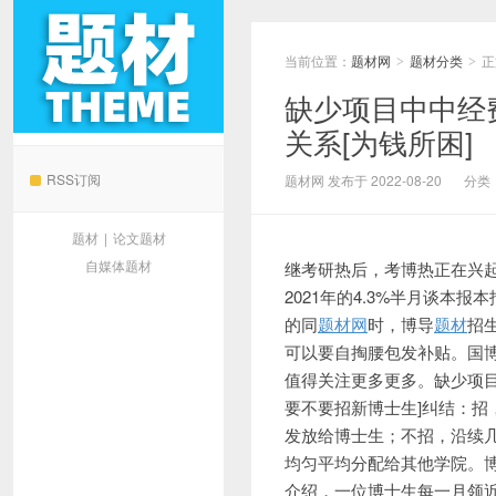
当前位置：
题材网
题材分类
正
>
>
缺少项目中中经
关系[为钱所困]
题材网
RSS订阅
题材网 发布于 2022-08-20
分类
题材
|
论文题材
自媒体题材
继考研热后，考博热正在兴起
2021年的4.3%半月谈
的同
题材网
时，博导
题材
招
可以要自掏腰包发补贴。国
值得关注更多更多。缺少项
要不要招新博士生]纠结：
发放给博士生；不招，沿续
均匀平均分配给其他学院。
介绍，
一位博士生每一月领近