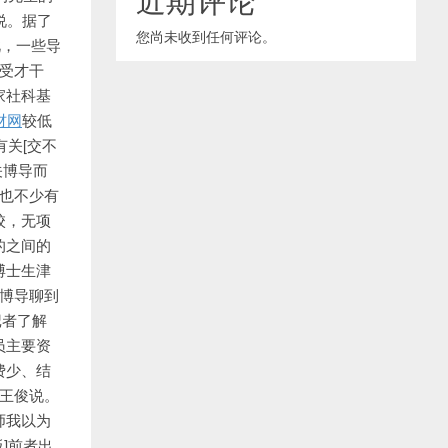
说。据了
您尚未收到任何评论。
此，一些导
承受才干
家社科基
材网
较低
有关[交不
关博导而
导也不少
有
校，无项
的之间的
博士生津
科博导聊到
记者了解
员主要资
费少、结
]王俊说。
师我以为
]前者出