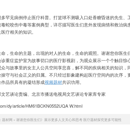
很多罕见病例停止医疗科普。打篮球不测吸入口处香糖昏迷的先生、
被毒蛇咬伤中毒等案例典型，详尽描写医生们意外发现病情和救治病
及医疗相关的知识。
生命，生命的主题，出现的对人的生命，生命的观照。谢谢您你医生
急诊重症监护室为故事切口的医疗影视剧，为观众展示一个个触目惊
观众与故事里的女主人公共空间享悲喜，解不同的疾病相关的知识，
业操守与社会正义的归属。不只经过影象建构起医疗空间内的次序，
象作品所具有的凝结形成
视频题材
共识功用。
部文艺谈论责编、北京市播送电视局文艺谈论专家库专家
m/dy/article/HM61BCKN0552UQA W.html
：
题材网
»
谢谢您你医生们》展示更多人文关心和思考 医疗题材探究更多可能性