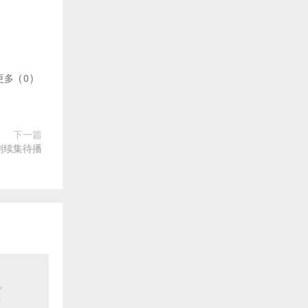
更多
(
0
)
下一篇
剧续集待播