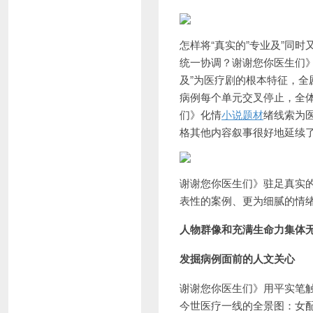
怎样将“真实的”专业及”同
统一协调？谢谢您你医生们》
及”为医疗剧的根本特征，全
病例每个单元交叉停止，全
们》化情
小说题材
绪线索为
格其他内容叙事很好地延续
谢谢您你医生们》驻足真实
表性的案例、更为细腻的情
人物群像和充满生命力集体
发掘病例面前的人文关心
谢谢您你医生们》用平实笔
今世医疗一线的全景图：女