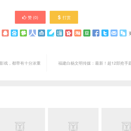
赞 (
0
)
打赏
惧影戏，都带有十分浓重
福建白杨文明传媒：最新！超12部抢手