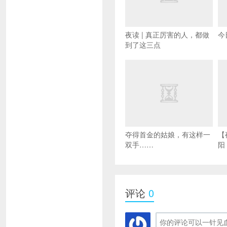
夜读 | 真正厉害的人，都做
今
到了这三点
夺得首金的姑娘，有这样一
【
双手……
阳
评论
0