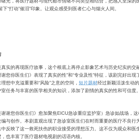
命曙光，将医疗题材与现代都市情绪不同类型相结合，把感人至深的
留下“打动”催泪”印象。让观众感受到医者仁心与烟火人间。
衡
是真实的再现医疗故事，这个根底上再停止影象艺术与历史纪实的交
谢您你医生们》表现了真实的性”和“专业及性”特征，该剧完好出现
理想中充溢重要和“风险”之意的空间，
短片题材
经过新颖活泼生动
护室任务与丰富的医学相关的知识，添加了剧情的真实的性和可信度
谢谢您你医生们》愈加聚焦EICU急诊重症监护室）急诊如战场，这
改编与创作。本剧直观出现了急诊室医生们在时而重要的医疗不良行
集中反映了这一救死扶伤的职业接受的理想压力。这不仅为观众和医
梁，也丰富了医疗题材电视剧的话语内核。