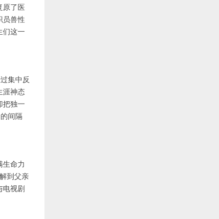
复原了医
职员兽性
生们这一
经过集中反
生涯神态
却把独一
众的间隔
满生命力
解到父亲
与电视剧