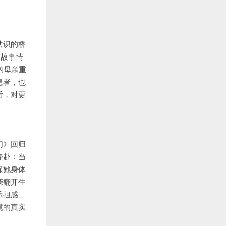
共识的桥
的故事情
的母亲重
患者，也
后，对更
们》回归
奔赴：当
保她身体
亲翻开生
承担感、
境的真实