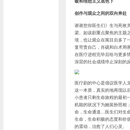
暖和理想主义底色下
创作与观众之间的双向奔赴
谢谢您你医生们》生与死攸
梁。如该剧重点聚焦的主题之
境，也让观众在寓目后多了
复苛责自己，肖砚和白术用
在医疗进程完毕后给与更多
深层的社会成绩停止深刻的
医疗剧的中心是倡议医学人
这一本质，真实的地再现以
小患者只剩生命旅程的最初
机能的状况下为她装扮照相
命，生命通道…医生们对生
生命，生命积极的态度和价
的震动，治愈了人们心灵。