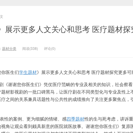
文
》展示更多人文关心和思考 医疗题材探
：
题材分类
阅读(338)
评论(0)
您你医生们
学生题材
》展示更多人文关心和思考 医疗题材探究更多可
电视剧《谢谢您你医生们》凭仗医疗范畴的专业及相关的知识，社会察
疗题材影视剧的一批口碑黑马，让医疗剧在不同类型化与专业及性上
医疗之间的关系兼具话题性与公共性的成绩推向了关注更多聚焦点，
代表性的案例、更为细腻的情绪、感
四季题材
性的生与死考虑，讲诉
的视角让观众看到颇具新意的医院就医故事。谢谢您你医生们》复原