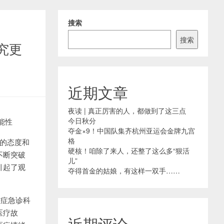
搜索
搜索
究更
近期文章
夜读 | 真正厉害的人，都做到了这三点
今日秋分
能性
夺金×9！中国队集齐杭州亚运会金牌九宫
格
看的态度和
硬核！咱除了来人，还整了这么多“狠活
不断突破
儿”
引起了观
夺得首金的姑娘，有这样一双手……
重症急诊科
医疗故
近期评论