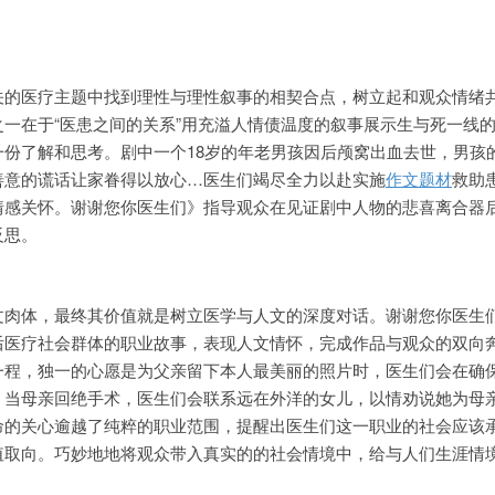
关的医疗主题中找到理性与理性叙事的相契合点，树立起和观众情绪
一在于“医患之间的关系”用充溢人情债温度的叙事展示生与死一线
一份了解和思考。剧中一个18岁的年老男孩因后颅窝出血去世，男孩
善意的谎话让家眷得以放心…医生们竭尽全力以赴实施
作文题材
救助
情感关怀。谢谢您你医生们》指导观众在见证剧中人物的悲喜离合器
反思。
文肉体，最终其价值就是树立医学与人文的深度对话。谢谢您你医生
后医疗社会群体的职业故事，表现人文情怀，完成作品与观众的双向
一程，独一的心愿是为父亲留下本人最美丽的照片时，医生们会在确
；当母亲回绝手术，医生们会联系远在外洋的女儿，以情劝说她为母
命的关心逾越了纯粹的职业范围，提醒出医生们这一职业的社会应该
值取向。巧妙地地将观众带入真实的的社会情境中，给与人们生涯情