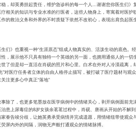
求稳，却英勇担起责任，维护急诊科的每一个人…谢谢您你医生们》
医疗相关的知识与专业水准的行医者，这些人物身上，寄寓着对医护
工作的救治义务和外界的不时质疑下依然不改初心，表现出肩负起医
生们》也重视一种“生涯原态”组成人物真实的、活泼生动的底色。
重性，展示他不只具有独特一个英雄的另一面，也拥用通俗人的一切
去世了但是却一直活在肖砚的照片和心里。白术在外对人冷漠疏离，
光”对医疗任务者立体的自由人格停止描写，被打破了医疗题材与观
关注更多心中真正“落地”
故事除了，也更多笔墨放在医学病例中的情绪关心，剥开病例面前充
医治患上尿毒症的8岁女孩余茗茗过程中，肖砚、唐画从开始的不解到
与家眷告竣分歧，让她英勇承受病情并完成遗愿，用情绪纽带使观众
近荧屏内外的间隔，润物无声般打通观众的情绪脉搏。