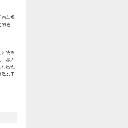
工伤车祸
患的进
们》统筹
心、感人
同时出现
更激发了