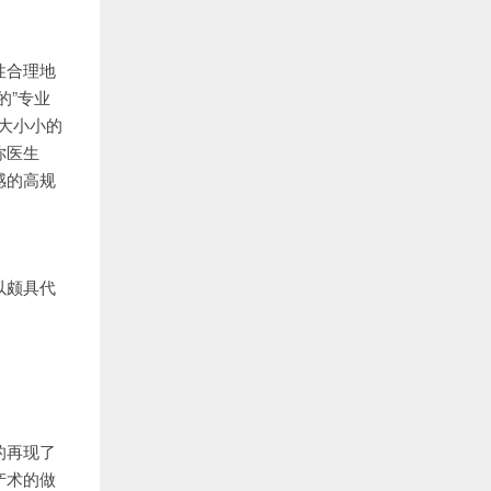
性合理地
的”专业
大小小的
你医生
感的高规
以颇具代
。
的再现了
产术的做