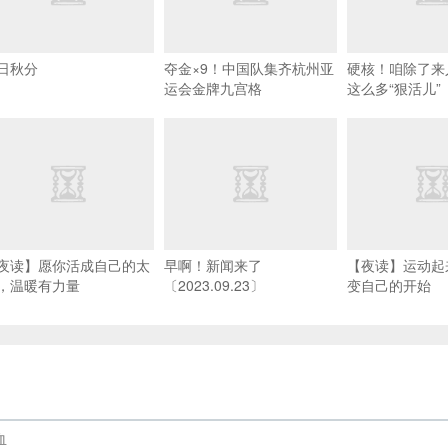
日秋分
夺金×9！中国队集齐杭州亚
硬核！咱除了来
运会金牌九宫格
这么多“狠活儿”
夜读】愿你活成自己的太
早啊！新闻来了
【夜读】运动起
，温暖有力量
〔2023.09.23〕
变自己的开始