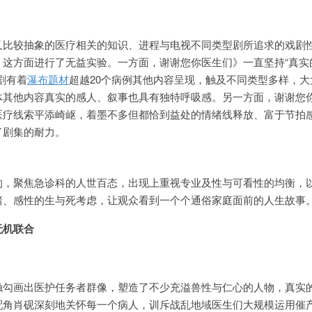
时又比较抽象的医疗相关的知识、进程与电视不同类型剧所追求的戏剧
这方面进行了无益实验。一方面，谢谢您你医生们》一直坚持“真实
剧有着
瀑布题材
超越20个病例其他内容呈现，触及不同类型多样，大
体其他内容真实的感人、叙事也具有独特呼吸感。另一方面，谢谢您
医疗线索平添崎岖，着墨不多但都恰到益处的情绪线释放、富于节拍
了剧集的耐力。
的，聚焦急诊科的人世百态，出现上重视专业及性与可看性的均衡，
绪、感性的生与死考虑，让观众看到一个个通俗家庭面前的人生故事
无机联合
触勾画出医护任务者群像，塑造了不少充溢兽性与仁心的人物，真实
配角肖砚深刻地关怀每一个病人，训斥战乱地域医生们大规模运用催