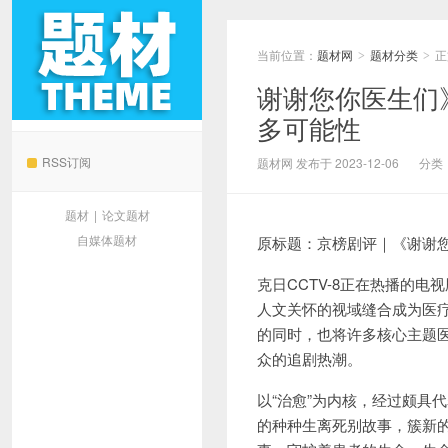
当前位置：
题材网
题材分类
正
>
>
谢谢您你医生们
多可能性
题材网
RSS订阅
题材网 发布于 2023-12-06
分类
题材
|
论文题材
自媒体题材
原标题：京榜剧评｜《谢谢
克日CCTV-8正在热播的
人文关怀的视域缝合成为医
的同时，也将许多核心主题
众的追剧热潮。
以“治愈”为内核，经过颇具
的种种生离死别故事，簇新