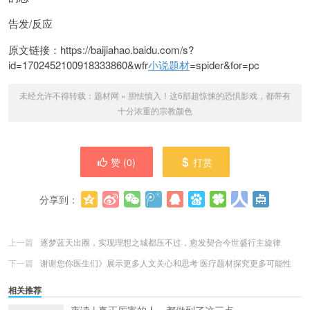
告发/反应
原文链接：https://baijiahao.baidu.com/s?
id=1702452100918333860&wfr
小说题材
=spider&for=pc
未经允许不得转载：
题材网
»
胆怯慎入！这6部超惊悚的恐惧影戏，都带有
十分浓重的宗教颜色
赞 (
0
)
打赏
分享到：
更多
(
0
)
上一篇
逐梦蓝天出圈，实现理想之城都压不过，愈发契合今世盛行主旋律
下一篇
谢谢您你医生们》展示更多人文关心和思考 医疗题材探究更多可能性
相关推荐