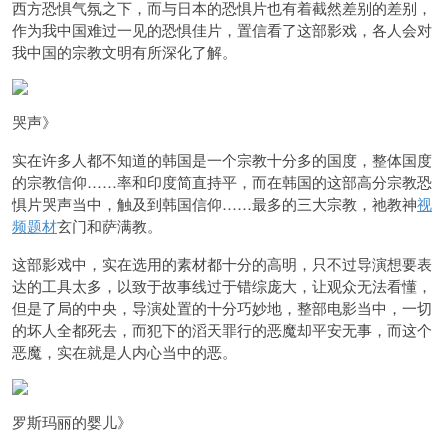
西方恐惧气氛之下，而与日本的恐惧片也有着截然差别的差别，
作为我中国难过一见的恐惧佳片，置信看了这部影戏，各人会对
我中国的宗教文明有所深化了解。
哭声》
实在许多人都不知道的韩国是一个宗教十分多的国度，整体国度
的宗教信仰……率和印度简直持平，而在韩国的这部高分宗教恐
惧片哭声当中，触及到韩国信仰……最多的三大宗教，祂教神
视
频题材
玄门和萨满教。
这部影戏中，实在选用的素材都十分的高明，只不过导演想要表
达的工具太多，以致于故事线过于错综庞大，让观众无法看懂，
但是了局的中央，导演处置的十分巧妙地，整部电影当中，一切
的坏人全都死去，而犯下的滔天罪行的恶魔却平安无事，而这个
恶魔，实在就是人内心当中的恶。
罗斯玛丽的婴儿》