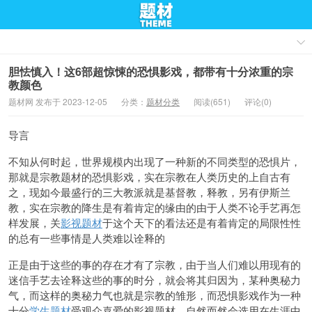
胆怯慎入！这6部超惊悚的恐惧影戏，都带有十分浓重的宗
教颜色
题材网 发布于 2023-12-05
分类：
题材分类
阅读(651)
评论(0)
导言
不知从何时起，世界规模内出现了一种新的不同类型的恐惧片，
那就是宗教题材的恐惧影戏，实在宗教在人类历史的上自古有
之，现如今最盛行的三大教派就是基督教，释教，另有伊斯兰
教，实在宗教的降生是有着肯定的缘由的由于人类不论手艺再怎
样发展，关
影视题材
于这个天下的看法还是有着肯定的局限性性
的总有一些事情是人类难以诠释的
正是由于这些的事的存在才有了宗教，由于当人们难以用现有的
迷信手艺去诠释这些的事的时分，就会将其归因为，某种奥秘力
气，而这样的奥秘力气也就是宗教的雏形，而恐惧影戏作为一种
十分
学生题材
受观众喜爱的影视题材，自然而然会选用在生涯中