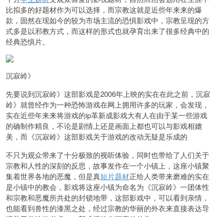
比拟多的好题材作为可以选择，而宗教这就是近些年来来的爆
款，固然在现如今的较为市场主流的恐惧影戏中，宗教呈现的方
式多是以邪教方式，而这样的形式也就孕育出来了很多经典中的
经典恐惧片。
沉寂岭》
先要说到沉寂岭》这部影戏是2006年上映的实在在此之前，沉寂
岭》就曾经作为一种恐怖游戏在网上拥用许多的玩家，会发现，
实在近些年来来将游戏的ip革新成影戏大有人在由于某一些游戏
的确制作精良，不论是剧情上还是画面上都也可以与影戏相媲
美，而《沉寂岭》这部影戏关于游戏的改动无疑是乐成的
不只为观众带来了十分极致的视听体验，同时也带给了人们关于
宗教和人性的深刻的反思，故事发作在一个小镇上，这座小镇聚
集着世界各地的恶魔，但是真
短片题材
正给人类带来磨难的实在
是小镇中的教会，影戏将这座小镇为命名为《沉寂岭》一团体性
和宗教和恶魔所共处的封锁地带，这部影戏中，可以看到亲情，
也能看到兽性的漆黑之处，经过宗教的华丽的外衣来直接表达导