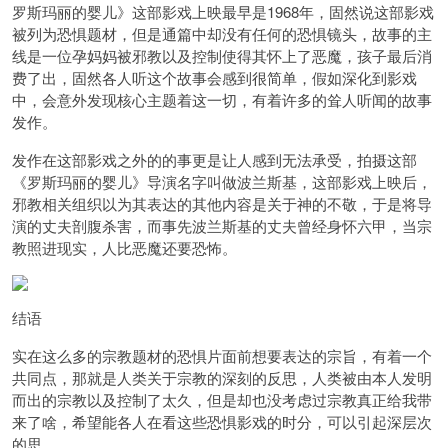
罗斯玛丽的婴儿》这部影戏上映最早是1968年，固然说这部影戏
被列为恐惧题材，但是通篇中却没有任何的恐惧镜头，故事的主
线是一位孕妈妈被邪教以及控制使得其怀上了恶魔，孩子最后消
费了出，固然各人听这个故事会感到很简单，假如深化到影戏
中，会意外发现核心主题着这一切，有着许多的耸人听闻的故事
发作。
发作在这部影戏之外的的事更是让人感到无法承受，拍摄这部
《罗斯玛丽的婴儿》导演名字叫做波兰斯基，这部影戏上映后，
邪教相关组织以为其表达的其他内容是关于神的不敬，于是将导
演的丈夫剖腹杀害，而事先波兰斯基的丈夫曾经身怀六甲，当宗
教照进现实，人比恶魔还要恐怖。
结语
实在这么多的宗教题材的恐惧片面前想要表达的宗旨，有着一个
共同点，那就是人类关于宗教的深刻的反思，人类被由本人发明
而出的宗教以及控制了太久，但是却也没考虑过宗教真正给我带
来了啥，希望能各人在看这些恐惧影戏的时分，可以引起深层次
的思