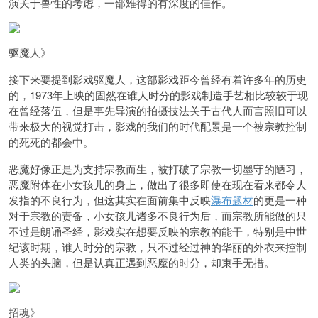
演关于兽性的考虑，一部难得的有深度的佳作。
驱魔人》
接下来要提到影戏驱魔人，这部影戏距今曾经有着许多年的历史
的，1973年上映的固然在谁人时分的影戏制造手艺相比较较于现
在曾经落伍，但是事先导演的拍摄技法关于古代人而言照旧可以
带来极大的视觉打击，影戏的我们的时代配景是一个被宗教控制
的死死的都会中。
恶魔好像正是为支持宗教而生，被打破了宗教一切墨守的陋习，
恶魔附体在小女孩儿的身上，做出了很多即使在现在看来都令人
发指的不良行为，但这其实在面前集中反映
瀑布题材
的更是一种
对于宗教的责备，小女孩儿诸多不良行为后，而宗教所能做的只
不过是朗诵圣经，影戏实在想要反映的宗教的能干，特别是中世
纪该时期，谁人时分的宗教，只不过经过神的华丽的外衣来控制
人类的头脑，但是认真正遇到恶魔的时分，却束手无措。
招魂》