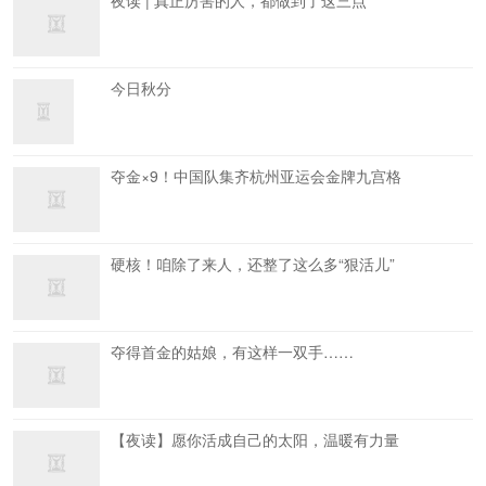
夜读 | 真正厉害的人，都做到了这三点
今日秋分
夺金×9！中国队集齐杭州亚运会金牌九宫格
硬核！咱除了来人，还整了这么多“狠活儿”
夺得首金的姑娘，有这样一双手……
【夜读】愿你活成自己的太阳，温暖有力量