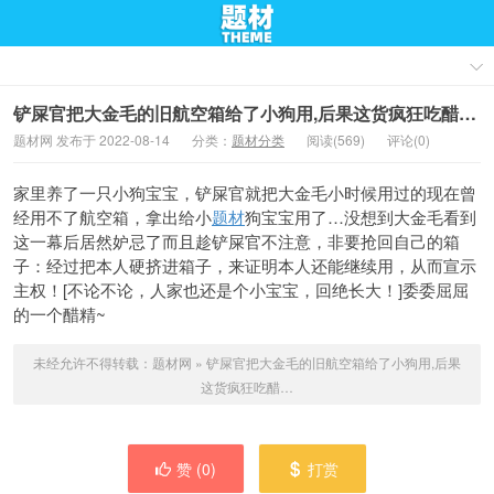
铲屎官把大金毛的旧航空箱给了小狗用,后果这货疯狂吃醋…
题材网 发布于 2022-08-14
分类：
题材分类
阅读(569)
评论(0)
家里养了一只小狗宝宝，铲屎官就把大金毛小时候用过的现在曾
经用不了航空箱，拿出给小
题材
狗宝宝用了…没想到大金毛看到
这一幕后居然妒忌了而且趁铲屎官不注意，非要抢回自己的箱
子：经过把本人硬挤进箱子，来证明
本人还能继续用，从而宣示
主权！[不论不论，人家也还是个小宝宝，回绝长大！]委委屈屈
的一个醋精~
未经允许不得转载：
题材网
»
铲屎官把大金毛的旧航空箱给了小狗用,后果
这货疯狂吃醋…
赞 (
0
)
打赏