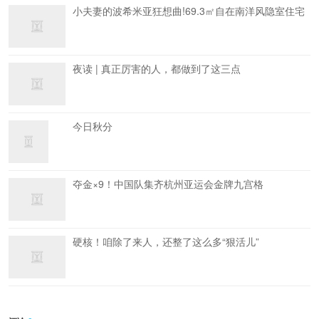
小夫妻的波希米亚狂想曲!69.3㎡自在南洋风隐室住宅
夜读 | 真正厉害的人，都做到了这三点
今日秋分
夺金×9！中国队集齐杭州亚运会金牌九宫格
硬核！咱除了来人，还整了这么多“狠活儿”