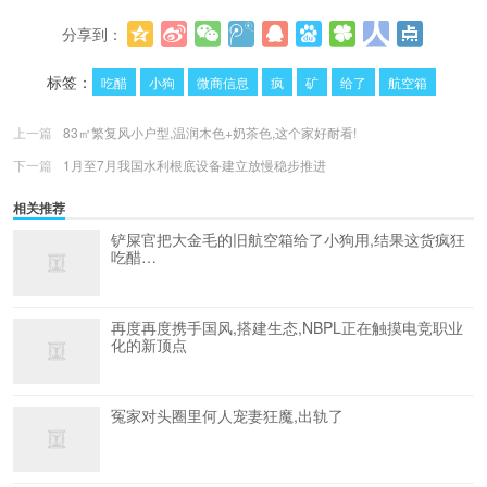
分享到：
更多
(
0
)
标签：
吃醋
小狗
微商信息
疯
矿
给了
航空箱
上一篇
83㎡繁复风小户型,温润木色+奶茶色,这个家好耐看!
下一篇
1月至7月我国水利根底设备建立放慢稳步推进
相关推荐
铲屎官把大金毛的旧航空箱给了小狗用,结果这货疯狂
吃醋…
再度再度携手国风,搭建生态,NBPL正在触摸电竞职业
化的新顶点
冤家对头圈里何人宠妻狂魔,出轨了