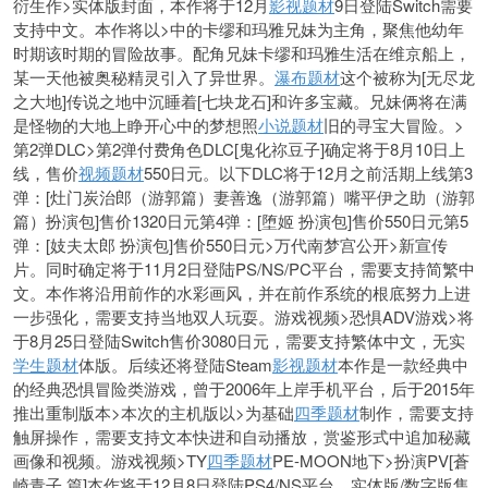
衍生作>实体版封面，本作将于12月
影视题材
9日登陆Switch需要
支持中文。本作将以>中的卡缪和玛雅兄妹为主角，聚焦他幼年
时期该时期的冒险故事。配角兄妹卡缪和玛雅生活在维京船上，
某一天他被奥秘精灵引入了异世界。
瀑布题材
这个被称为[无尽龙
之大地]传说之地中沉睡着[七块龙石]和许多宝藏。兄妹俩将在满
是怪物的大地上睁开心中的梦想照
小说题材
旧的寻宝大冒险。>
第2弹DLC>第2弹付费角色DLC[鬼化祢豆子]确定将于8月10日上
线，售价
视频题材
550日元。以下DLC将于12月之前活期上线第3
弹：[灶门炭治郎（游郭篇）妻善逸（游郭篇）嘴平伊之助（游郭
篇）扮演包]售价1320日元第4弹：[堕姬 扮演包]售价550日元第5
弹：[妓夫太郎 扮演包]售价550日元>万代南梦宫公开>新宣传
片。同时确定将于11月2日登陆PS/NS/PC平台，需要支持简繁中
文。本作将沿用前作的水彩画风，并在前作系统的根底努力上进
一步强化，需要支持当地双人玩耍。游戏视频>恐惧ADV游戏>将
于8月25日登陆Switch售价3080日元，需要支持繁体中文，无实
学生题材
体版。后续还将登陆Steam
影视题材
本作是一款经典中
的经典恐惧冒险类游戏，曾于2006年上岸手机平台，后于2015年
推出重制版本>本次的主机版以>为基础
四季题材
制作，需要支持
触屏操作，需要支持文本快进和自动播放，赏鉴形式中追加秘藏
画像和视频。游戏视频>TY
四季题材
PE-MOON地下>扮演PV[蒼
崎青子 篇]本作将于12月8日登陆PS4/NS平台，实体版/数字版售