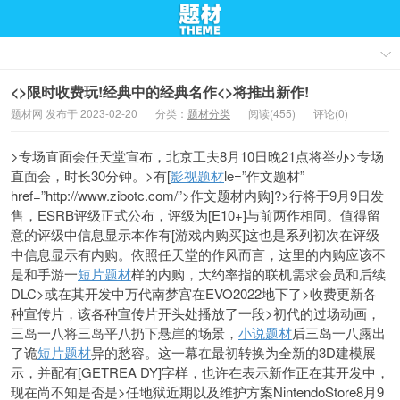
<>限时收费玩!经典中的经典名作<>将推出新作!
题材网 发布于 2023-02-20
分类：
题材分类
阅读(455)
评论(0)
>专场直面会任天堂宣布，北京工夫8月10日晚21点将举办>专场
直面会，时长30分钟。>有[
影视题材
le=”作文题材”
href=”http://www.zibotc.com/”>作文题材内购]?>行将于9月9日发
售，ESRB评级正式公布，评级为[E10+]与前两作相同。值得留
意的评级中信息显示本作有[游戏内购买]这也是系列初次在评级
中信息显示有内购。依照任天堂的作风而言，这里的内购应该不
是和手游一
短片题材
样的内购，大约率指的联机需求会员和后续
DLC>或在其开发中万代南梦宫在EVO2022地下了>收费更新各
种宣传片，该各种宣传片开头处播放了一段>初代的过场动画，
三岛一八将三岛平八扔下悬崖的场景，
小说题材
后三岛一八露出
了诡
短片题材
异的愁容。这一幕在最初转换为全新的3D建模展
示，并配有[GETREA DY]字样，也许在表示新作正在其开发中，
现在尚不知是否是>任地狱近期以及维护方案NintendoStore8月9