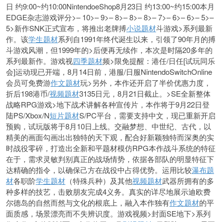
日 约9:00~约10:00NintendoeShop8月23日 约13:00~约15:00本月
EDGE杂志游戏评分>– 10>– 9>– 8>– 8>– 8>– 7>– 6>– 6>– 5>–
5>新作SNK正式宣布，将推出老牌搏
小说题材
斗游戏>系列最新
作。该
学生题材
系列自1991年终代诞生以来，引领了90年月的搏
斗游戏风潮，但1999年的>后便再无续作，
本次是时隔20多年的
系列最新作。游戏视
四季题材
频>限免提醒：港任/日任[试玩同乐
会]运动现已开端，8月14日前，港服/日服NintendoSwitchOnline
会员可免费游
作文题材
玩>另外，本作还开启了半价优惠力度，
折后198港币/
视频题材
3135日元，8月21日截止。>SE全新整体
战略RPG游戏>地下战术讲解各种宣传片，本作将于9月22日登
陆PS/Xbox/N
短片题材
S/PC平台，需要支持中文，现已重新开启
预购，试玩版将于8月10日上线。交融梦想、中世纪、古代，以
精美的画面勾画出出独特的天下观，配合好新颖独特而深奥的实
时战役零碎，打造出全新和平题材模仿RPG本作战斗系统的特征
在于，需求灵敏判别真正的战场情势，依据各部队的明显特征下
达精确的指令，以确保己方在战役中占得优势。运用比较
瀑布题
材
各职阶
学生题材
（特殊兵种）及其他
视频题材
武器所拥有的多
种多样的技艺，击败朋友完成4义务。真实的详尽地展示迪欧费
尔德岛的自然而然与文化的根底上，融入本作独有
作文题材
的平
面质感，场景漂亮而不失辨识度。游戏视频>封面SE地下>系列