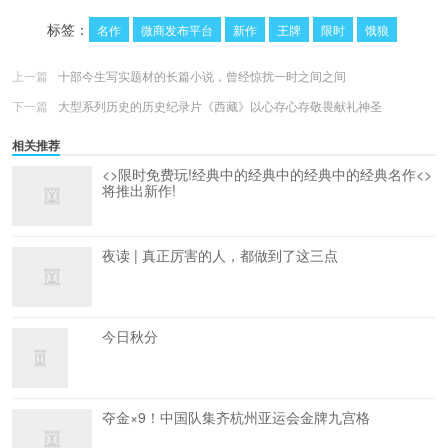
更多
(
0
)
标签：
名作
微商发布平台
新作
王牌
限时
饿狼
上一篇
十部今生写实题材的长篇小说，曾经惊扰一时之间之间
下一篇
大型系列历史的历史纪录片《西藏》以心存心存敬畏献礼神圣
相关推荐
<>限时免费玩!经典中的经典中的经典中的经典名作<>
将推出新作!
夜读 | 真正厉害的人，都做到了这三点
今日秋分
夺金×9！中国队集齐杭州亚运会金牌九宫格