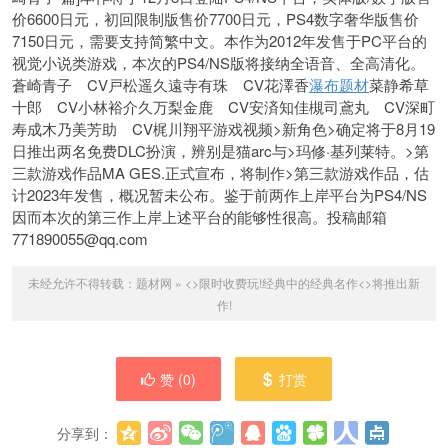
价6600日元，初回限制版售价7700日元，PS4数字奢华版售价
7150日元，需要支持简繁中文。本作为2012年发售于PC平台的
视觉小说类游戏，本次的PS4/NS版将接纳全语音、全高清化。
蒼崎青子 CV戸松遥久遠寺有珠 CV花澤香
瀑布题材
菜静希草
十郎 CV小林裕介久万梨金鹿 CV安済知佳槻司鳶丸 CV深町
寿成木乃美芳助 CV梶川翔平游戏视频>新角色>确定将于8月19
日推出两名免费DLC扮演，辨别是猫arc与>玛修·基列莱特。>第
三款游戏作品MA GES.正式宣布，将制作>第三款游戏作品，估
计2023年发售，概况暂未公布。鉴于前两作上岸平台为PS4/NS
因而本次的第三作上岸上述平台的能够性很高。投稿邮箱
771890055@qq.com
未经允许不得转载：
题材网
»
<>限时收费玩!经典中的经典名作<>将推出新
作!
赞 (
0
)
打赏
分享到：