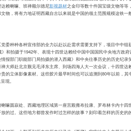
授达赖喇嘛、
班禅额尔德尼
影视题材
之金印等数十件国宝级文物等等
和文物，将有力地证明西藏自古以来就是中国的领土范围规模这铁一
区党委种种各种宣传部的全力以赴以赴需求需要支持下，项目中中组
入藏》和拍摄于1942年、表现十四世达赖经中国中国国民中央地方政府
央情报部门职能部门局拍摄的潜入西藏》和中央往事历史的历史纪录
班禅大师赴北京觐见毛泽东主席、到场四海人大一次会议，十四世达
珍贵的立体影像素材。这些胶片最早时间也可以追溯到80年以前，其
上呈现。
赖喇嘛圆寂处、西藏地理区域第一座宫殿雍布拉康、罗布林卡内十四
开放的过。这些地方都曾发作时过怎样的故事？刻印着怎样的历史的