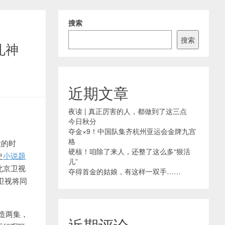
搜索
搜索
礼神
近期文章
夜读 | 真正厉害的人，都做到了这三点
今日秋分
夺金×9！中国队集齐杭州亚运会金牌九宫
格
大的时
硬核！咱除了来人，还整了这么多“狠活
史
小说题
儿”
北京卫视
夺得首金的姑娘，有这样一双手……
卫视将同
造两集，
近期评论