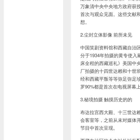
万象清中央中央地方政府获
首次与观众见面。这些文献
想。
2.尘封立体影像 前所未见
中国笑剧资料馆和西藏自治
分于1934年拍摄的黄专使
床全程的西藏巡礼》美国中
厂拍摄的十四世达赖和十世
经和西藏平叛等等弥足弥足
罗90%都是首次在电视屏幕
3.秘境拍摄 触摸历史的的
布达拉宫西大殿、十三世达
会客室等，之前从未对媒体
节目中首次呈现。