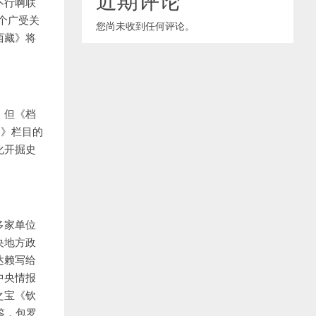
不行啊联
个广受关
您尚未收到任何评论。
西藏》将
。但《档
案》栏目的
化开掘史
多家单位
央地方政
达赖写给
中央情报
之宝《钦
鉴，包罗