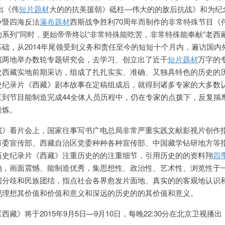
推出《伟
短片题材
大的的抗美援朝》砥柱—伟大的的敌后抗战》和为纪
争暨四海反法
瀑布题材
西斯战争胜利70周年而制作的非常特殊节目《
系列”同时，更始帝帝终以“非常特殊能吃苦，非常特殊能奉献”老西
础，从2014年尾领受到
义务和责任至今的短短十个月内，遍访国内
藏两地举办数轮专题研究会，去学习、创立出了近千
短片题材
万字的
次西藏实地前期采访，组成了扎扎实实、准确、又独具特色的历史的
史纪录片《西藏》剧本故事在定稿组成后，就得到诸多专家的大多数
直到节目能制造完成44全体人员历程中，仍在专家的点拨下，反复揣
磨炼。
藏》看片会上，国家往事写书广电总局非常严重实践文献影视片创作
市委宣传部、西藏自治区党委种种各种宣传部、中国藏学钻研地方等
历史纪录片《西藏》注重历史的的注重细节，引用历史的的资料翔
四
确，画面震憾、能制造优秀，集思想性、政治性、艺术性、浏览性于
国分歧和民族团结，指点社会各界愈发片面地、真实的的客观地认识
现理想其价值和价值和意义和深远的历史的的其价值和意义。
藏》将于2015年9月5日—9月10日，每晚22:30分在北京卫视播