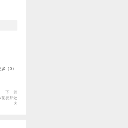
更多
(
0
)
下一篇
V竞赛那还
火