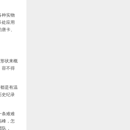
各种实物
多处应用
的唐卡、
”形状来概
，容不得
”都是有温
历史纪录
一条难难
高峰，怎
团队，