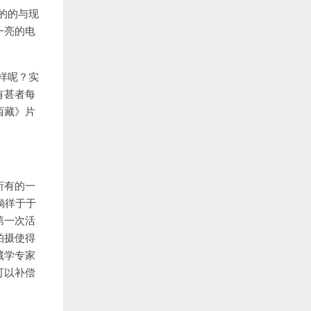
的的与现
一亮的电
样呢？实
有甚者每
西藏》片
所有的一
徜徉于于
第一次活
拍摄使得
藏学专家
可以补偿