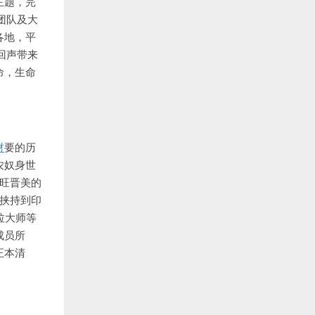
主题，完
团队及大
各地，平
回声带来
命，生命
材
要的历
农奴身世
旺晋美的
挟持到印
拉大师等
成员所
正本清