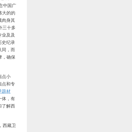
念中国广
伟大的的
藏肉身其
外三十多
专业及及
历史纪录
认同，而
摩，确保
指点小
指点和专
季题材
一体，有
和了解西
出，西藏卫