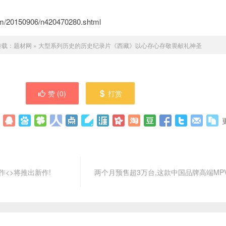
/20150906/n420470280.shtml
转载：
题材网
»
大型系列历史的历史纪录片《西藏》以心存心存敬畏献礼神圣
赞 (
0
)
打赏
作<>将推出新作!
两个月预售超3万台,这款中国品牌高端MP