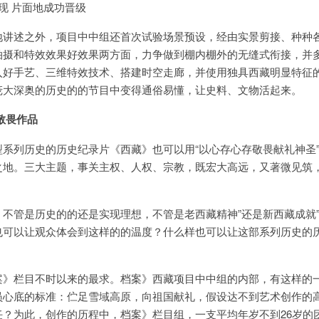
现 片面地成功晋级
地讲述之外，项目中中组还首次试验场景预设，经由实景剪接、种种
拍摄和特效效果好效果两方面，力争做到棚内棚外的无缝式衔接，并
入好手艺、三维特效技术、搭建时空走廊，并使用独具西藏明显特征
庞大深奥的历史的的节目中变得通俗易懂，让史料、文物活起来。
敬畏作品
系列历史的历史纪录片《西藏》也可以用“以心存心存敬畏献礼神圣
之地。三大主题，事关主权、人权、宗教，既宏大高远，又著微见筑
不管是历史的的还是实现理想，不管是老西藏精神”还是新西藏成就
也可以让观众体会到这样的的温度？什么样也可以让这部系列历史的
案》栏目不时以来的最求。档案》西藏项目中中组的内部，
有这样的
员心底的标准：伫足雪域高原，向祖国献礼，假设达不到艺术创作的
任？为此，创作的历程中，档案》栏目组，一支平均年岁不到26岁的