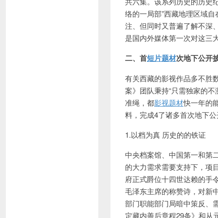
共六集。该系列历史的历史
络的一
局部”西藏地理区域自
注、但
同时又普遍了解不深
是国内外媒体第一次对这三
二、首
短片题材
次地下公开披
有关西藏的影视作品多不胜
案》团队秉持“只需独家的不
准绳，都
影视题材
快一年的
料，完成4了诸多首次地下公
1.以档
为真 历史的的铁证
中央档案馆、中国第一和第
的大力需求需要支持下，项
府正式爵位十四世达
赖的手
毛泽东主席的称赞诗，对新
部门职能部门局暗中策反、
定藏内善后章程29条》和