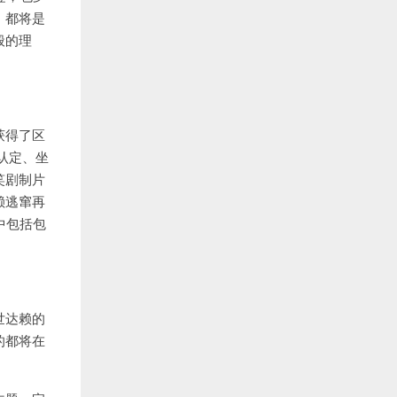
，都将是
般的理
获得了区
认定、坐
笑剧制片
赖逃窜再
中包括包
世达赖的
的都将在