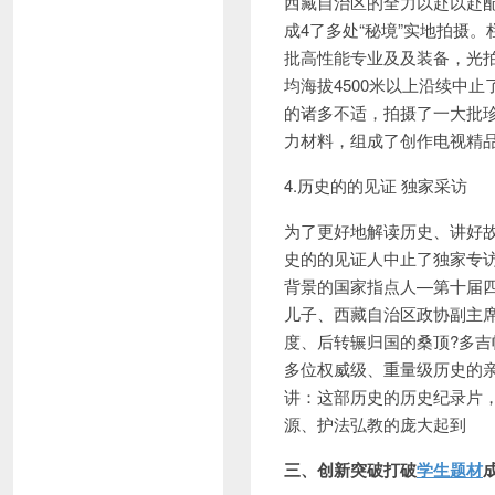
西藏自治区的全力以赴以赴
成4了多处“秘境”实地拍摄
批高性能专业及及装备，光
均海拔4500米以上沿续中
的诸多不适，拍摄了一大批
力材料，组成了创作电视精
4.历史的的见证 独家采访
为了更好地解读历史、讲好
史的的见证人中止了独家专
背景的国家指点人—
第十届
儿子、西藏自治区政协副主
度、后转辗归国的桑顶?多
多位权威级、重量级历史的
讲：这部历史的历史纪录片
源、护法弘教的庞大起到
三、创新突破打破
学生题材