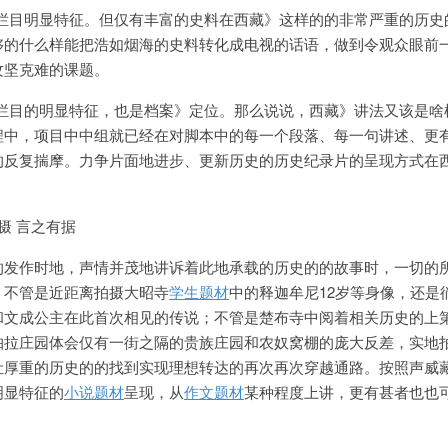
》栏目明显特征。但仅有丰富的史料在西藏》这样的的非常严重的历史
够的什么样能把浩如烟海的史料转化成电
视的话语，做到令观众眼前
攻坚克难的课题。
》栏目的明显特征，也是档案》定位。那么说说，西藏》讲法又该是啥
程中，项目中中组就已经在对脚本中的每一个段落、每一句讲述、更
的反复揣摩。力争片面地进步、更新历史的历史纪录片的呈现方式在
摄 言之有据
的发作时地，声情并茂地讲诉着此地承载的历史的的故事时，一切的
。不管是近距离拍摄大昭寺
学生题材
中的释迦牟尼12岁等身像，还是
和文成公主在此首次相见的传说；不管是楚布寺中阅着相关历史的上
帕拉庄园体会仅有一街之隔的贵族庄园和农奴窝棚的庞大反差，实地
让厚重的历史的的找到实现理想转达的再次再次穿越通路。按照声威
明显特征的
小说题材
呈现，从
作文题材
某种程度上讲，更有甚者也也