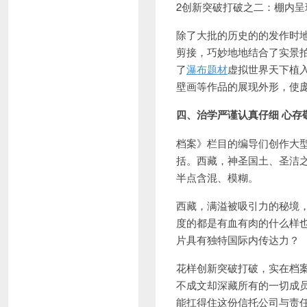
2创新突破打破之二：棚内呈
除了大批的历史的的发作时
剪
接，巧妙地地
结合了实景
了
瀑布题材
虚拟世界天下植
壁画等作品的展现外形，使
四、治学严谨认真仔细 心存
档案》栏目的编导们创作大型
括。西藏，神圣国土、圣洁
半点含混、模糊。
西藏，满溢被吸引力的秘境，
度的都是有血有肉的什么样
片具有独特国际内传达力？
花样创新突破打破，实在档
不成文却深藏所有的一切成
能扛得住这份信托公司与责