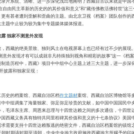
纪录片系统、清晰、进一步深化浅出地阐明了西藏自古以来就是中国
在自由民主革新的历史的的
其价值和意义”和“
藏传佛教活佛转世”这三
、更有甚者遭到歪解和歪曲的主题。由北京卫视《档案》团队创作的
大主题中止较为较为集中专题媒体媒体报道。
露 独家不测意外发现
数，西藏的绝美景致、独到风土在电视屏幕上也已经有过不少的展现
测意外发现才有可以成就非凡特殊独到视角和精彩的故事”这一《档
能制造历程中，西藏》项目中中组中心主题上述三大主题，进一步深
开披露和独家呈现：
二历史的档案馆、西藏自治区档
作文题材
案馆、西藏自治区博物馆等
目中中组调集了海量独家、弥足弥足珍贵的文献，如中国中国国民中
令，毛泽东主
席、周恩来总理与十四世达赖之间的多次通信，十四世
中国西藏义务具有独特共同里程碑其价值和意义的十七条协议》美国
需求需要支持十四世达赖叛逃的绝密文件，西藏自治区档案馆的镇馆
从元朝时期该时期至清朝，中央中央地方政府施政西藏地方所赐予的印