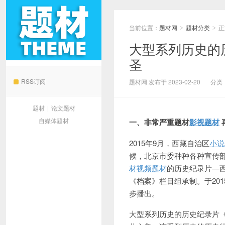
当前位置：
题材网
题材分类
正
>
>
大型系列历史的
圣
题材网
RSS订阅
题材网 发布于 2023-02-20
分类
题材
|
论文题材
自媒体题材
一、非常严重题材
影视题材
20
15年9月，西藏
自治区
小说
候，北京市委种种各种宣传
材
视频题材
的历史纪录
片—
《档案》栏目组承制。于2015
步播出。
大型系列历史的历史纪录片《