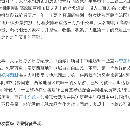
配合好下，大型系列历史的历史纪录片《西藏》牢牢地中心主题三大
。栏目组抑制高原回声和拍摄义务中的诸多难题，投入上百人的能制造
拍摄阶段就前后历时一年一年两个月调研筹划、数次拔营西藏自治区
止了近50天外景拍摄，行程安排布置达三万八千公里。人各抑制了高原
珍贵、精巧细致的素材，并整理、收集、积累了大批第一手的充溢生
品之作之作节目的基础。
故事，大型历史的历史纪录片《西藏》项目中中组还对一些重
四季题
访。包罗万象：亲历西藏地理区域自在自由民主革新、第一位曾经的
四
视频题材
海人大副委员长热地同志，第一任西藏自治区主席阿沛?阿
席阿沛?晋源同志，西藏地理区域唯一的女活佛、已经的被十四世达赖
吉帕姆老人，十世班禅额尔德尼转世灵童寻访配合共同组成员萨龙?平
亲历者。而正
作文题材
如桑顶女活佛在采访历程中与项目中中共同组
，不只是是一部优秀的电视精品之作之作，同时，客观上，也将起到
成功晋级 明显特征呈现