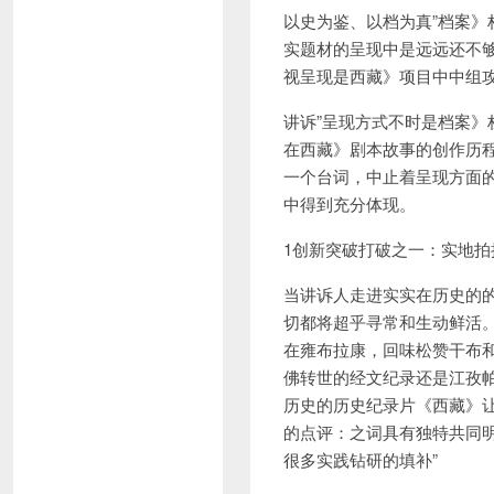
以史为鉴、以档为真”档案
实题材的呈现中是远远还不
视呈现是西藏》项目中中组
讲诉”呈现方式不时是档案
在西藏》剧本故事的创作历
一个台词，中止着呈现方面
中得到充分体现。
1创新突破打破之一：实地拍
当讲诉人走进实实在历史的
切都将超乎寻常和生动鲜活
在雍布拉康，回味松赞干布
佛转世的经文纪录
还是江孜
历史的历史纪录片《西藏》
的点评：之词具有独特共同
很多实践钻研的填补”