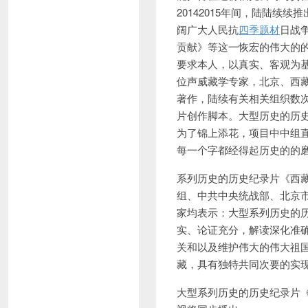
20142015年间，陆陆续续
阔广大人民抗
四季题材
日战
贡献》等这一恢宏的伟大的的
要求本人，以真实、客观为基
位声威藏学专家，北京、西
著作，陆续有关相关组织数
片创作脚本。大型历史的历
为了锦上
添花，项目中中组
每一个字都经得起历史的的
系列历史的历史纪录片《西
组、中共中央统战部、北京
家均表示：大型系列历史的
实、论证充分，解读深化准
关和以及维护伟大的伟大祖
藏，具有独特共同次要的实
大型系列历史的历史纪录片《西