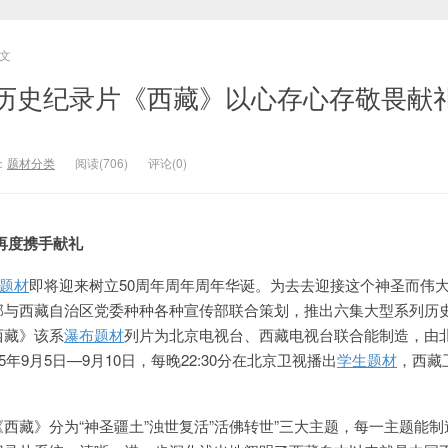
文
历史纪录片《西藏》以心存心存敬畏献
：
题材分类
阅读(706)
评论(0)
再度携手献礼
题材
即将迎来树立50周年周年周年华诞。为去去迎接这个神圣而伟
部与西藏自治区党委种种各种宣传部联合策划，推出六集大型
系列历
西藏》该系
瀑布题材
列片为北京电视台、西
藏电视台联合能制造，由
年9月5日—9月10日，每晚22:30分在北京卫视播出
学生题材
，西藏
西藏》分为“神圣疆土”浊世复活”活佛转世”三大
主题，每一主题能制