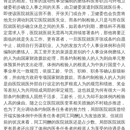
肯定的相差。任务的波动性事业编制的磨练科医务职员与外地卫
健委初步确立人事之间的关系，由卫健委派遣到医院就医任务。
即便该医院就医运营不善、开张关门或合并，卫健委也会负责将
他充分调动到其它医院就医失业。而条约制检验人只是与所在医
院就医初步确立休息之间的关系，如若条约到期，磨练科不再额
定需求人手，医院就医就无需再与其持续签署条约，那他将要正
面临的就是失去工作。更有甚者，一旦医院就医开张或条约自愿
中止，就得自行另谋职业。人为的发放方式个人事业体例和合同
编制的磨练人，其工资开支的泉源是差别的个人事业体例磨练人
的人为由国家财政拨款处理，而条约制检验人的人为则由单元整
体预算外的支出处理。体例内检验人的根底人为中执行国度个人
事业单元一致规范，依据工龄、学历、职称、职务等确认薪级标
准，并由地方政府专项国家财政拨款。而条约制检验人的人为则
是由医院就医外部自行设定的包罗根底人为的规范和绩效、奖金
等差别人为共同组成局部的审定规范。这也就是为何有很大一局
部条约制磨练人固然干活多、工龄长，但人为却不如体例内检验
人高的缘由。随之公立医院就医变革相关措施的不时稳步推进，
也为了充分调动条约制医务任务者的努力性，局部医院就医曾经
开端实验体例中外医务任务者[同工同酬]人为发放政策。但就目
前的状况来看，同工同酬的医院就医还是占少数。局部医院就医
更有甚者还出现了体例内医务任务者的根底人为享受的待遇是条