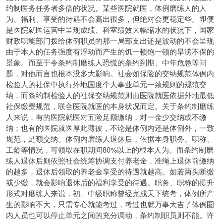
约制医务任务者多倍的状况。某些医院就医，体例磨练人的人
为、福利、享受的待遇不会高出很多，但绝对会更稳定些。即便
是医院就医运营中呈现成绩、科室绩效大幅缩水的状况下，国家
财政职能部门拨给体例职员的那一局部支出还是波动的不会呈现
由于本人的任务强度有浮动而产生的饥一顿饱一顿的旱涝不保的
景象。而至于令条约制磨练人恐慌的条约到期、中年危急等问
题，对他而言也根本没多大影响。社会如保险的交纳规范体例内
检验人的社保中执行外地国度个人事业单元一致规则的规范交
纳，而条约制检验人的社保交纳规范则由医院就医依据外地最低
社保缴费规范，联合医院就医的本身状况而定。关于条约制磨练
人来说，有的医院就医对五险足额缴纳，对一金少交纳或不缴
纳；也有的医院就医厚此薄彼，不论是体例内还是体例外，一致
规范，足额交纳。体例内磨练人退休后，依据本身职务、职称、
工龄等情况，可领取在职期间80%以上的根本人为。而条约制磨
练人退休后则依照社会统筹协调支付养老金，准绳上退休前缴纳
的越多，退休后领取的养老金享受的待遇就越高。如若两头断缴
或少缴，就会影响退休后的福利享受的待遇。职务、职称的提升
形式对磨练人来说，初、中级职称曾经完成天下统考，体例所产
生的影响不大，只需专心就能考过，考过也就万事大吉了体例圈
内人员也可以停止单元之间的充分调动，条约制职员则不能。许