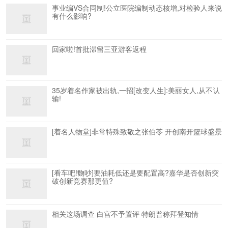
事业编VS合同制!公立医院编制动态核增,对检验人来说
有什么影响?
回家啦!首批滞留三亚游客返程
35岁着名作家被出轨,一招[改变人生]:美丽女人,从不认
输!
[着名人物堂]非常特殊致敬之张伯苓 开创南开篮球盛景
[看车吧!覅吵]要油耗低还是要配置高?嘉华是否创新突
破创新竞赛那更值?
相关这场调查 白宫不予置评 特朗普称拜登知情