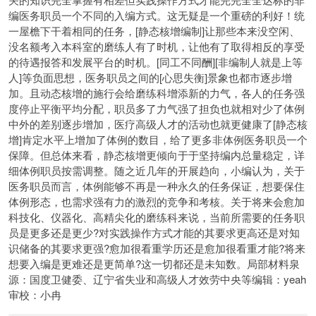
编医务职员一个不
同的入编方式。这无疑是一个重磅的利好！统
一屋檐下干着相同的任务，[静态核增编制]让那些本来没空闲、
没名额考入本科室的磨练人有了时机，让他有了取得相反的享受
的待遇报答和发展平台的时机。[同工不同酬][非编制人就是上等
人]等负面思想，医务职员之间的[心思失衡]景象也都市逐步增
加。且动态核增的施行会给磨练科增添新的力气，各人的任务强
度停止平衡平均分配，职员多了力气强了担负也就相对少了体例
中外的差别逐步增加，医疗高级人才的活动也就更健康了[静态核
增]肯定水平上增加了体例的数目，给了更多非体例医务职员一个
保障。但总体来看，静态核增更倾向于于坚持编内总量稳定，详
细体例职员按需调整。随之近几年的开展趋向，小编认为，关于
医务职员而言，体例能够不再是一种永久的任务保证，想要保住
体例形态，也需求强有力的激烈的竞争和考核。关于将来会愈加
科技化、仪器化、高精尖化的磨练科来说，当前所需要的任务职
员是更多还是更少?对实践操作方式才能的其要求更高还是对知
识储备的其要求更强?愈加很看重学历还是愈加很看重才能?将来
想要入编是更难还是更简单?这一切都还是未知数。局部材料泉
源：国度卫健委、辽宁省失业和高级人才效劳中央等编辑：yeah
审校：小冉