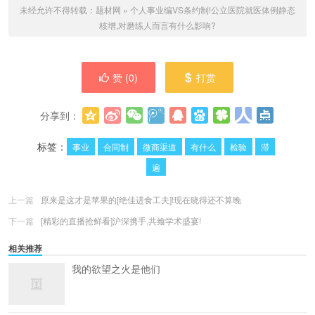
未经允许不得转载：
题材网
»
个人事业编VS条约制!公立医院就医体例静态
核增,对磨练人而言有什么影响?
赞 (
0
)
打赏
分享到：
更多
(
0
)
标签：
事业
合同制
微商渠道
有什么
检验
滞
遍
上一篇
原来是这才是苹果的[绝佳进食工夫]!现在晓得还不算晚
下一篇
[精彩的直播抢鲜看]沪深携手,共飨学术盛宴!
相关推荐
我的欲望之火是他们