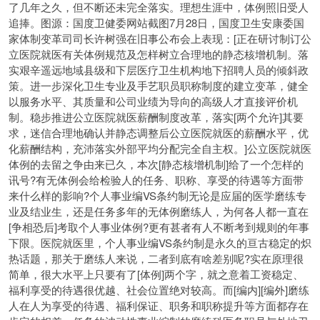
了几年之久，但不断还未完全落实。理想生涯中，体例照旧受人
追捧。图源：国度卫健委网站截图7月28日，国度卫生安康委国
家体制变革司司长许树强在旧事公布会上表现：[正在研讨制订公
立医院就医有关体例规范及怎样树立合理地的静态核增机制。落
实艰辛遥远地域县级和下层医疗卫生机构地下招聘人员的倾斜政
策。进一步深化卫生专业及手艺职员职称制度的建立变革，健全
以服务水平、其质量和公司业绩为导向的高级人才直接评价机
制。稳步推进公立医院就医薪酬制度改革，落实[两个允许]其要
求，迷信合理地确认并静态调整后公立医院就医的薪酬水平，优
化薪酬结构，充沛落实外部平均分配完全自主权。]公立医院就医
体例的去留之争由来已久，本次[静态核增机制]给了一个怎样的
讯号?有无体例会给检验人的任务、职称、享受的待遇等方面带
来什么样的影响?个人事业编VS条约制无论是应届的医学磨练专
业及结业生，还是任务多年的无体例磨练人，为何各人都一直在
[争相恐后]考取个人事业体例?更有甚者有人不断考到规则的年事
下限。医院就医里，个人事业编VS条约制是永久的亘古稳定的炽
热话题，那关于磨练人来说，二者到底有啥差别呢?实在原理很
简单，很大水平上只要有了[体例]两个字，就之意着工资稳定、
福利享受的待遇很优越、社会位置绝对较高。而[编内][编外]磨练
人在人为享受的待遇、福利保证、职务和职称提升等方面都存在