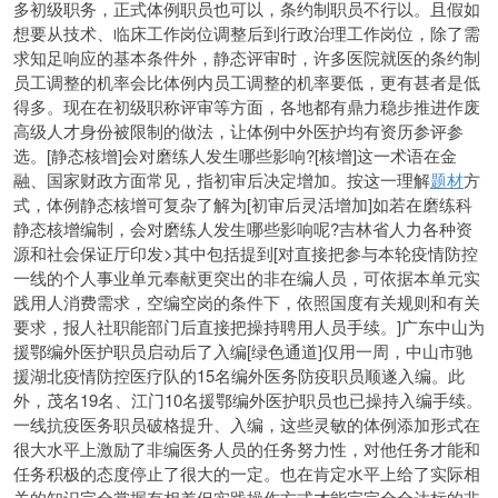
多初级职务，正式体例职员也可以，条约制职员不行以。且假如
想要从技术、临床工作岗位调整后到行政治理工作岗位，除了需
求知足响应的基本条件外，静态评审时，许多医院就医的条约制
员工调整的机率会比体例内员工调整的机率要低，更有甚者是低
得多。现在在初级职称评审等方面，各地都有鼎力稳步推进作废
高级人才身份被限制的做法，让体例中外医护均有资历参评参
选。[静态核增]会对磨练人发生哪些影响?[核增]这一术语在金
融、国家财政方面常见，指初审后决定增加。按这一理解
题材
方
式，体例静态核增可复杂了解为[初审后灵活增加]如若在磨练科
静态核增编制，会对磨练人发生哪些影响呢?吉林省人力各种资
源和社会保证厅印发>其中包括提到[对直接把参与本轮疫情防控
一线的个人事业单元奉献更突出的非在编人员，可依据本单元实
践用人消费需求，空编空岗的条件下，依照国度有关规则和有关
要求，报人社职能部门后直接把操持聘用人员手续。]广东中山为
援鄂编外医护职员启动后了入编[绿色通道]仅用一周，中山市驰
援湖北疫情防控医疗队的15名编外医务防疫职员顺遂入编。此
外，茂名19名、江门10名援鄂编外医护职员也已操持入编手续。
一线抗疫医务职员破格提升、入编，这些灵敏的体例添加形式在
很大水平上激励了非编医务人员的任务努力性，对他任务才能和
任务积极的态度停止了很大的一定。也在肯定水平上给了实际相
关的知识完全掌握有相差但实践操作方式才能完完全全达标的非