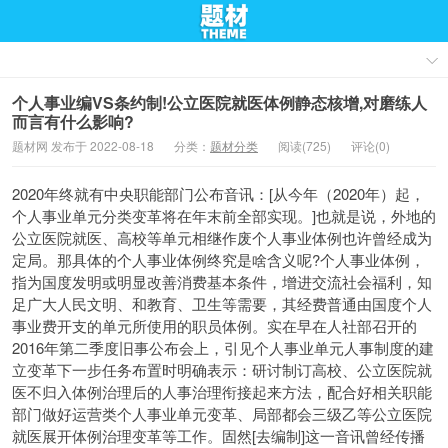
个人事业编VS条约制!公立医院就医体例静态核增,对磨练人
而言有什么影响?
题材网 发布于 2022-08-18
分类：
题材分类
阅读(725)
评论(0)
2020年终就有中央职能部门公布音讯：[从今年（2020年）起，
个人事业单元分类变革将在年末前全部实现。]也就是说，外地的
公立医院就医、高校等单元相继作废个人事业体例也许曾经成为
定局。那具体的个人事业体例终究是啥含义呢?个人事业体例，
指为国度发明或明显改善消费基本条件，增进交流社会福利，知
足广大人民文明、和教育、卫生等需要，其经费普通由国度个人
事业费开支的单元所使用的职员体例。实在早在人社部召开的
2016年第二季度旧事公布会上，引见个人事业单元人事制度的建
立变革下一步任务布置时明确表示：研讨制订高校、公立医院就
医不归入体例治理后的人事治理衔接起来方法，配合好相关职能
部门做好运营类个人事业单元变革、局部都会三级乙等公立医院
就医展开体例治理变革等工作。固然[去编制]这一音讯曾经传播