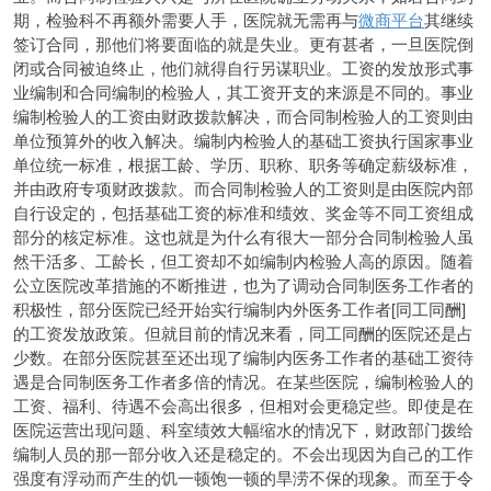
期，检验科不再额外需要人手，医院就无需再与
微商平台
其继续
签订合同，那他们将要面临的就是失业。更有甚者，一旦医院倒
闭或合同被迫终止，他们就得自行另谋职业。工资的发放形式事
业编制和合同编制的检验人，其工资开支的来源是不同的。事业
编制检验人的工资由财政拨款解决，而合同制检验人的工资则由
单位预算外的收入解决。编制内检验人的基础工资执行国家事业
单位统一标准，根据工龄、学历、职称、职务等确定薪级标准，
并由政府专项财政拨款。而合同制检验人的工资则是由医院内部
自行设定的，包括基础工资的标准和绩效、奖金等不同工资组成
部分的核定标准。这也就是为什么有很大一部分合同制检验人虽
然干活多、工龄长，但工资却不如编制内检验人高的原因。随着
公立医院改革措施的不断推进，也为了调动合同制医务工作者的
积极性，部分医院已经开始实行编制内外医务工作者[同工同酬]
的工资发放政策。但就目前的情况来看，同工同酬的医院还是占
少数。在部分医院甚至还出现了编制内医务工作者的基础工资待
遇是合同制医务工作者多倍的情况。在某些医院，编制检验人的
工资、福利、待遇不会高出很多，但相对会更稳定些。即使是在
医院运营出现问题、科室绩效大幅缩水的情况下，财政部门拨给
编制人员的那一部分收入还是稳定的。不会出现因为自己的工作
强度有浮动而产生的饥一顿饱一顿的旱涝不保的现象。而至于令