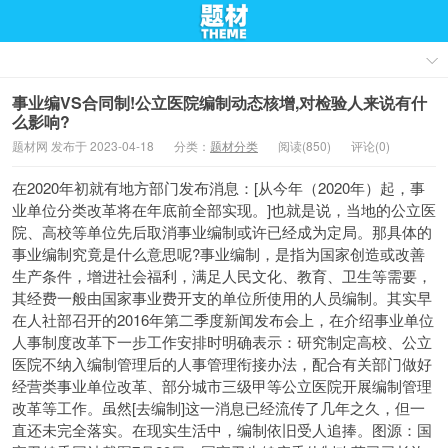
事业编VS合同制!公立医院编制动态核增,对检验人来说有什
么影响?
题材网 发布于 2023-04-18
分类：
题材分类
阅读(850)
评论(0)
在2020年初就有地方部门发布消息：[从今年（2020年）起，事
业单位分类改革将在年底前全部实现。]也就是说，当地的公立医
院、高校等单位先后取消事业编制或许已经成为定局。那具体的
事业编制究竟是什么意思呢?事业编制，是指为国家创造或改善
生产条件，增进社会福利，满足人民文化、教育、卫生等需要，
其经费一般由国家事业费开支的单位所使用的人员编制。其实早
在人社部召开的2016年第二季度新闻发布会上，在介绍事业单位
人事制度改革下一步工作安排时明确表示：研究制定高校、公立
医院不纳入编制管理后的人事管理衔接办法，配合有关部门做好
经营类事业单位改革、部分城市三级甲等公立医院开展编制管理
改革等工作。虽然[去编制]这一消息已经流传了几年之久，但一
直还未完全落实。在现实生活中，编制依旧受人追捧。图源：国