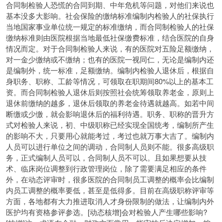
合同制检验人恐慌的合同到期、中年危机等问题，对他们来说也
基本没多大影响。社会保险的缴纳标准编制内检验人的社保执行
当地国家事业单位统一规定的标准缴纳，而合同制检验人的社保
缴纳标准则由医院根据当地最低社保缴费标准，结合医院的自身
情况而定。对于合同制检验人来说，有的医院对五险足额缴纳，
对一金少缴纳或不缴纳；也有的医院一视同仁，无论是编制内还
是编制外，统一标准，足额缴纳。编制内检验人退休后，根据自
身职务、职称、工龄等情况，可领取在职期间80%以上的基本工
资。而合同制检验人退休后则按照社会统筹领取养老金，原则上
退休前缴纳的越多，退休后领取的养老金待遇就越高。如若中间
断缴或少缴，就会影响退休后的福利待遇。职务、职称的晋升方
式对检验人来说，初、中级职称已经实现全国统考，编制所产生
的影响不大，只要用心就能考过，考过也就万事大吉了。编制内
人员可以进行单位之间的调动，合同制人员则不能。很多高级职
务，正式编制人员可以，合同制人员不可以。且如果想要从技
术、临床岗位调整到行政管理岗位，除了需要满足相应的条件
外，在动态评审时，很多医院的合同制员工调整的概率会比编制
内员工调整的概率要低，甚至是低得多。目前在高级职称评审等
方面，各地都有大力推进取消人才身份限制的做法，让编制内外
医护均有资格参评参选。[动态核增]会对检验人产生哪些影响?