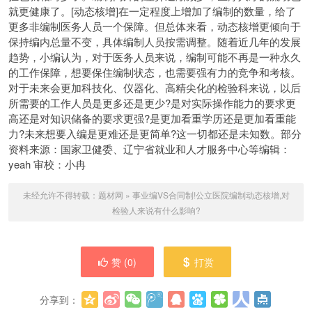
就更健康了。[动态核增]在一定程度上增加了编制的数量，给了
更多非编制医务人员一个保障。但总体来看，动态核增更倾向于
保持编内总量不变，具体编制人员按需调整。随着近几年的发展
趋势，小编认为，对于医务人员来说，编制可能不再是一种永久
的工作保障，想要保住编制状态，也需要强有力的竞争和考核。
对于未来会更加科技化、仪器化、高精尖化的检验科来说，以后
所需要的工作人员是更多还是更少?是对实际操作能力的要求更
高还是对知识储备的要求更强?是更加看重学历还是更加看重能
力?未来想要入编是更难还是更简单?这一切都还是未知数。部分
资料来源：国家卫健委、辽宁省就业和人才服务中心等编辑：
yeah 审校：小冉
未经允许不得转载：
题材网
»
事业编VS合同制!公立医院编制动态核增,对
检验人来说有什么影响?
赞 (
0
)
打赏
分享到：