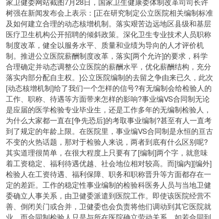
家卫健委网站截图7月28日，国家卫生健康委体制改革司司长许
树强在新闻发布会上表示：[正在研究制定公立医院相关编制标准
及如何建立合理的动态核增机制。落实艰苦边远地区县级和基层
医疗卫生机构公开招聘的倾斜政策。深化卫生专业技术人员职称
制度改革，健全以服务水平、质量和业绩为导向的人才评价机
制。推进公立医院薪酬制度改革，落实[两个允许]的要求，科学
合理确定并动态调整公立医院的薪酬水平，优化薪酬结构，充分
落实内部分配自主权。]公立医院编制的去留之争由来已久，此次
[动态核增机制]给了我们一个怎样的信号?有无编制会给检验人的
工作、职称、待遇等方面带来怎样的影响?事业编VS合同制无论
是应届的医学检验专业毕业生，还是工作多年的无编制检验人，
为什么大家都一直在[争先恐后]的考取事业编制?甚至有人一直考
到了规定的年龄上限。在医院里，事业编VS合同制是永恒的亘古
不变的火热话题，那对于检验人来说，两者到底有什么区别呢?
其实道理很简单，在很大程度上只要有了[编制]两个字，就意味
着工资稳定、福利待遇优越、社会地位相对较高。而[编内][编外]
检验人在工资待遇、福利保障、职务和职称晋升等方面都存在一
定的差距。工作的稳定性事业编制的检验科医务人员与当地卫健
委确立人事关系，由卫健委派遣到医院工作。即使该医院经营不
善、倒闭关门或合并，卫健委也会负责将他们调动到其它医院就
业。而合同制检验人只是与所在医院确立劳动关系，如若合同到