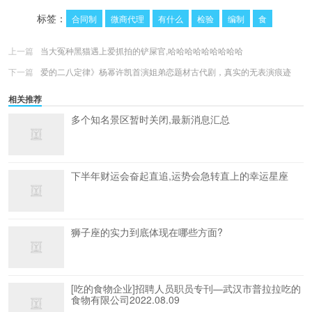
更多
(
0
)
标签：
合同制
微商代理
有什么
检验
编制
食
上一篇
当大冤种黑猫遇上爱抓拍的铲屎官,哈哈哈哈哈哈哈哈哈
下一篇
爱的二八定律》杨幂许凯首演姐弟恋题材古代剧，真实的无表演痕迹
相关推荐
多个知名景区暂时关闭,最新消息汇总
下半年财运会奋起直追,运势会急转直上的幸运星座
狮子座的实力到底体现在哪些方面?
[吃的食物企业]招聘人员职员专刊—武汉市普拉拉吃的
食物有限公司2022.08.09