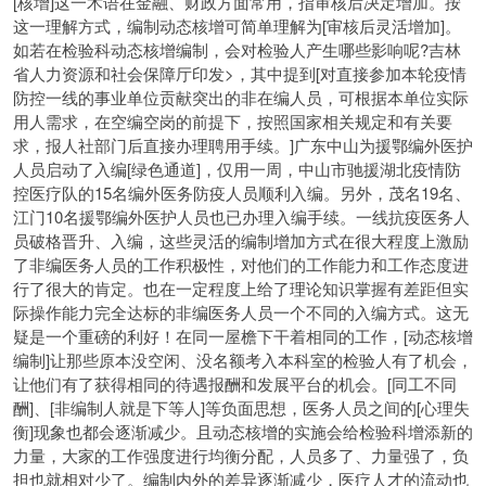
[核增]这一术语在金融、财政方面常用，指审核后决定增加。按
这一理解方式，编制动态核增可简单理解为[审核后灵活增加]。
如若在检验科动态核增编制，会对检验人产生哪些影响呢?吉林
省人力资源和社会保障厅印发>，其中提到[对直接参加本轮疫情
防控一线的事业单位贡献突出的非在编人员，可根据本单位实际
用人需求，在空编空岗的前提下，按照国家相关规定和有关要
求，报人社部门后直接办理聘用手续。]广东中山为援鄂编外医护
人员启动了入编[绿色通道]，仅用一周，中山市驰援湖北疫情防
控医疗队的15名编外医务防疫人员顺利入编。另外，茂名19名、
江门10名援鄂编外医护人员也已办理入编手续。一线抗疫医务人
员破格晋升、入编，这些灵活的编制增加方式在很大程度上激励
了非编医务人员的工作积极性，对他们的工作能力和工作态度进
行了很大的肯定。也在一定程度上给了理论知识掌握有差距但实
际操作能力完全达标的非编医务人员一个不同的入编方式。这无
疑是一个重磅的利好！在同一屋檐下干着相同的工作，[动态核增
编制]让那些原本没空闲、没名额考入本科室的检验人有了机会，
让他们有了获得相同的待遇报酬和发展平台的机会。[同工不同
酬]、[非编制人就是下等人]等负面思想，医务人员之间的[心理失
衡]现象也都会逐渐减少。且动态核增的实施会给检验科增添新的
力量，大家的工作强度进行均衡分配，人员多了、力量强了，负
担也就相对少了。编制内外的差异逐渐减少，医疗人才的流动也