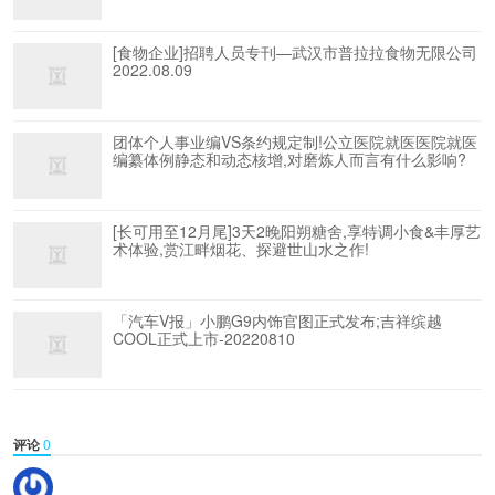
[食物企业]招聘人员专刊—武汉市普拉拉食物无限公司
2022.08.09
团体个人事业编VS条约规定制!公立医院就医医院就医
编纂体例静态和动态核增,对磨炼人而言有什么影响?
[长可用至12月尾]3天2晚阳朔糖舍,享特调小食&丰厚艺
术体验,赏江畔烟花、探避世山水之作!
「汽车V报」小鹏G9内饰官图正式发布;吉祥缤越
COOL正式上市-20220810
评论
0