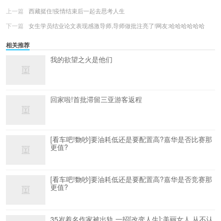
上一篇
西藏挺住!疫情结束后一起去思考人生
下一篇
女生学员结业论文表现感激导师,导师做批注亮了!网友:哈哈哈哈哈哈
相关推荐
我的欲望之火是他们
回家啦!首批滞留三亚游客返程
[看车吧!覅吵]要油耗低还是要配置高?嘉华是否比赛那
更值?
[看车吧!覅吵]要油耗低还是要配置高?嘉华是否竞赛那
更值?
35岁着名作家被出轨,一招[改变人生]:美丽女人,从不认