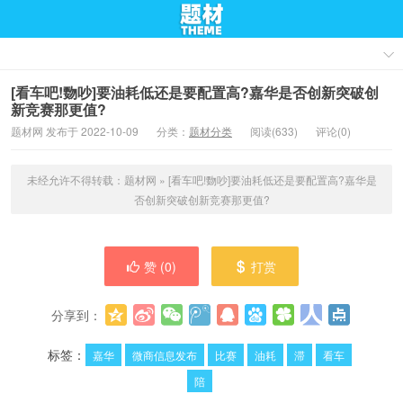
[看车吧!覅吵]要油耗低还是要配置高?嘉华是否创新突破创
新竞赛那更值?
题材网 发布于 2022-10-09
分类：
题材分类
阅读(633)
评论(0)
未经允许不得转载：
题材网
»
[看车吧!覅吵]要油耗低还是要配置高?嘉华是
否创新突破创新竞赛那更值?
赞 (
0
)
打赏
分享到：
更多
(
0
)
标签：
嘉华
微商信息发布
比赛
油耗
滞
看车
陪