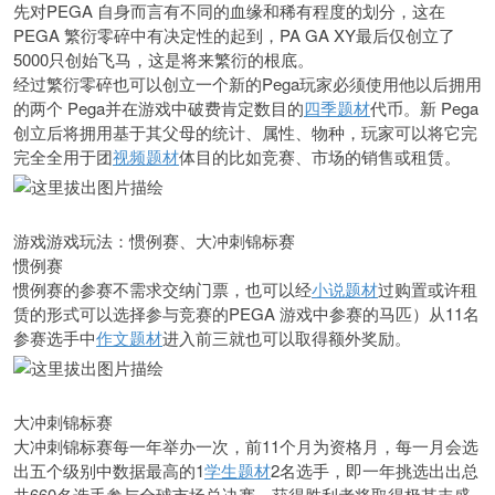
先对PEGA 自身而言有不同的血缘和稀有程度的划分，这在
PEGA 繁衍零碎中有决定性的起到，PA GA XY最后仅创立了
5000只创始飞马，这是将来繁衍的根底。
经过繁衍零碎也可以创立一个新的Pega玩家必须使用他以后拥用
的两个 Pega并在游戏中破费肯定数目的
四季题材
代币。新 Pega
创立后将拥用基于其父母的统计、属性、物种，玩家可以将它完
完全全用于团
视频题材
体目的比如竞赛、市场的销售或租赁。
游戏游戏玩法：惯例赛、大冲刺锦标赛
惯例赛
惯例赛的参赛不需求交纳门票，也可以经
小说题材
过购置或许租
赁的形式可以选择参与竞赛的PEGA 游戏中参赛的马匹）从11名
参赛选手中
作文题材
进入前三就也可以取得额外奖励。
大冲刺锦标赛
大冲刺锦标赛每一年举办一次，前11个月为资格月，每一月会选
出五个级别中数据最高的1
学生题材
2名选手，即一年挑选出出总
共660名选手参与全球市场总决赛，获得胜利者将取得极其丰盛