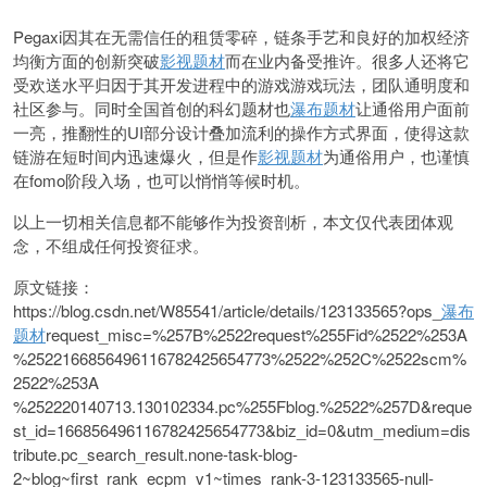
Pegaxi因其在无需信任的租赁零碎，链条手艺和良好的加权经济
均衡方面的创新突破
影视题材
而在业内备受推许。很多人还将它
受欢送水平归因于其开发进程中的游戏游戏玩法，团队通明度和
社区参与。同时全国首创的科幻题材也
瀑布题材
让通俗用户面前
一亮，推翻性的UI部分设计叠加流利的操作方式界面，使得这款
链游在短时间内迅速爆火，但是作
影视题材
为通俗用户，也谨慎
在fomo阶段入场，也可以悄悄等候时机。
以上一切相关信息都不能够作为投资剖析，本文仅代表团体观
念，不组成任何投资征求。
原文链接：
https://blog.csdn.net/W85541/article/details/123133565?ops_
瀑布
题材
request_misc=%257B%2522request%255Fid%2522%253A
%2522166856496116782425654773%2522%252C%2522scm%
2522%253A
%252220140713.130102334.pc%255Fblog.%2522%257D&reque
st_id=166856496116782425654773&biz_id=0&utm_medium=dis
tribute.pc_search_result.none-task-blog-
2~blog~first_rank_ecpm_v1~times_rank-3-123133565-null-