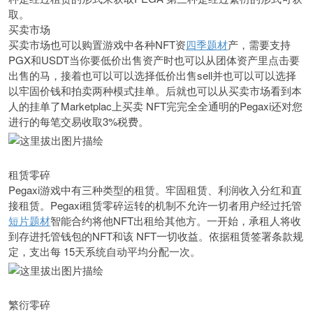
取。
买卖市场
买卖市场也可以购置游戏中各种NFT资
四季题材
产，需要支持
PGX和USDT当你要低价出售资产时也可以从团体资产里点击要
出售的马，接着也可以可以选择低价出售sell并也可以可以选择
以牢固价钱和拍卖两种模式挂单。后就也可以从买卖市场看到本
人的挂单了Marketplac上买卖 NFT完完全全通明的Pegaxi还对您
进行的每笔交易收取3%税费。
租赁零碎
Pegaxi游戏中有三种类型的租赁。牢固租赁、利润收入分红和直
接租赁。Pegaxi租赁零碎运转的机制不允许一切者用户经过托管
短片题材
智能合约将他NFT出租给其他方。一开始，承租人将收
到存进托管钱包的NFT和该 NFT一切收益。依据租赁签署条款规
定，支出每 15天系统自动平均分配一次。
繁衍零碎