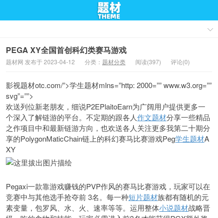
PEGA XY全国首创科幻类赛马游戏
题材网 发布于 2023-04-12
分类：
题材分类
阅读(397)
评论(0)
影视题材otc.com/”>学生题材mlns=”http: 2000=”” www.w3.org=””
svg”=””>
欢送列位新老朋友，细说P2EPlaitoEarn为广阔用户提供更多一
个深入了解链游的平台。不定期的跟各人
作文题材
分享一些精品
之作项目中和最新链游方向，也欢送各人关注更多我第二十期分
享的PolygonMaticChain链上的科幻赛马比赛游戏Peg
学生题材
A
XY
Pegaxi一款靠游戏赚钱的PVP作风的赛马比赛游戏，玩家可以在
竞赛中与其他选手抢夺前 3名。每一种
短片题材
族都有随机的元
素变量，包罗风、水、火、速率等等。运用整体
小说题材
战略晋