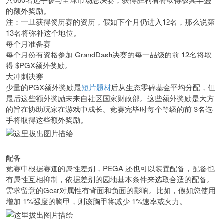
的额外奖励。
注：一旦获得资历赛的资历，假如下个月仍进入12名，那么说第
13名将弥补这个地位。
每个月准备赛
每个月份有资格参加 GrandDash决赛的每一品级的前 12名将取
得 $PGX额外奖励。
大冲刺决赛
少量的PGX额外奖励最
短片题材
后从生态零碎基金平均分配，但
最后这些额外奖励未来自社区国家财政部。这些额外奖励是大方
的旨在协助玩家在游戏中成长。竞赛完毕时每个等级的前 3名选
手将取得这些额外奖励。
配备
竞赛中根据赛道的属性差别，PEGA 还也可以装置配备，配备也
有属性互相抑制，依据差别的园地基本条件来选取合适的配备。
需求留意的Gear对属性有背面和负面的影响。比如，假如您使用
增加 1%强度的胸甲，则该胸甲将减少 1%速率或火力。