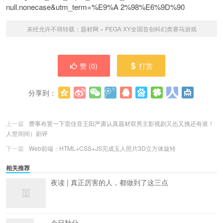
null.nonecase&utm_term=%E9%A 2%98%E6%9D%90
未经允许不得转载：
题材网
»
PEGA XY全国首创科幻类赛马游戏
赞 (
0
)
打赏
分享到：
更多
(
0
)
上一篇
费事布置一下雷佳音王阳严肃认真题材双男主影视剧又怂又拽还有谁！
人世间间）剧评
下一篇
Web前端：HTML+CSS+JS完成玉人照片3D立方体旋转
相关推荐
夜读 | 真正厉害的人，都做到了这三点
今日秋分