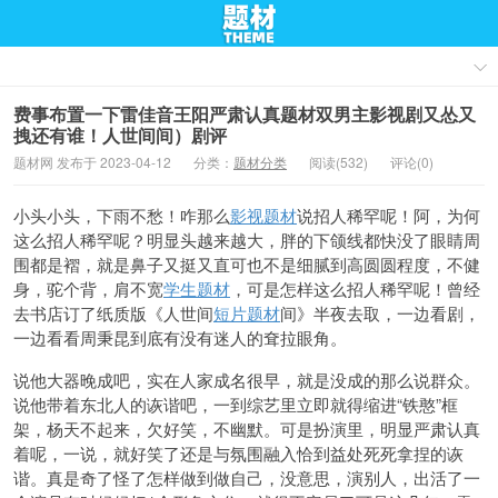
费事布置一下雷佳音王阳严肃认真题材双男主影视剧又怂又
拽还有谁！人世间间）剧评
题材网 发布于 2023-04-12
分类：
题材分类
阅读(532)
评论(0)
小头小头，下雨不愁！咋那么
影视题材
说招人稀罕呢！阿，为何
这么招人稀罕呢？明显头越来越大，胖的下颌线都快没了眼睛周
围都是褶，就是鼻子又挺又直可也不是细腻到高圆圆程度，不健
身，驼个背，肩不宽
学生题材
，可是怎样这么招人稀罕呢！曾经
去书店订了纸质版《人世间
短片题材
间》半夜去取，一边看剧，
一边看看周秉昆到底有没有迷人的耷拉眼角。
说他大器晚成吧，实在人家成名很早，就是没成的那么说群众。
说他带着东北人的诙谐吧，一到综艺里立即就得缩进“铁憨”框
架，杨天不起来，欠好笑，不幽默。可是扮演里，明显严肃认真
着呢，一说，就好笑了还是与氛围融入恰到益处死死拿捏的诙
谐。真是奇了怪了怎样做到做自己，没意思，演别人，出活了一