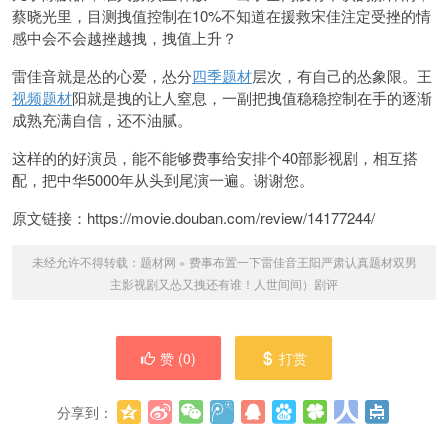
蔡晓光里，目测拽值控制在10%不知道在援救宋佳注定受挫的情
感中会不会越挫越拽，拽值上升？
雷佳音就是怂的心爱，怂分
四季题材
层次，有自己的怂象限。王
视频题材
阳就是拽的让人窒息，一副把拽值稳稳控制在手的逐渐
成熟充满自信，还不油腻。
这样的的好演员，能不能够费事给安排个40部影视剧，相互搭
配，把中华5000年从头到尾演一遍。谢谢您。
原文链接：https://movie.douban.com/review/14177244/
未经允许不得转载：
题材网
»
费事布置一下雷佳音王阳严肃认真题材双男
主影视剧又怂又拽还有谁！人世间间）剧评
赞 (
0
)
打赏
分享到：
更多
(
0
)