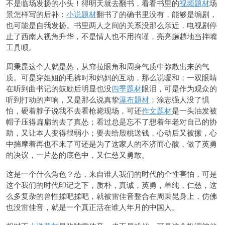
不是临场发扬的小头！得明天就去翻书，看看书里的
视频题材
场
景怎样写的后补：
小说题材
翻书了的确书里没有，能够是编剧，
也可能是自我发扬。书里两人之间的关系没那么亲近，电视剧停
止了西南人视角升华，不是情人也不用拘谨，亮亮趟趟地当拌嘴
工具呗。
周秉昆这个人就是怂，从耷拉眼角和周身气质中弥散出来的气
质。可是穿姐姐的毛裤时和妈妈的互动，那么说暖和；一双眼睛
在听到曲书记的鼓励后明显也没
四季题材
眼泪，可是作为观众的
听到打动的声响，又是那么说真挚
瀑布题材
；涂志强人没了惧
怕，硬着脖子说我不去看枪毙现场，可还
作文题材
是一头油发被
帽子压得扁扁的去了真怂；看过总是忘不了想着年老对自己的协
助，又让本人变得很弱小；要去给殷桃送钱，心动后又被撅，心
中揣摩着再也不来了可还是为了这家人的不济而心酸，做了英勇
的决议，一片怂的底色中，又仁慈又勇敢。
这是一个什么角色？怂，来自谁人我们的时代的个性害怕，可是
这个我们的时代印记之下，质朴，真诚，英勇，单纯，仁慈，这
么多复杂的兽性揉吧揉吧，就被雷佳音整合在周秉昆身上，仿佛
也没雷佳音，就是一个真正活在谁人年月的中国人。