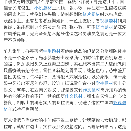
个演员有时候候把1个形象立住，就很不容易了可是这几年，雷
佳音的陈俊生、
小说题材
王大顶、张小敬，再注定一生留名获奖
的周家老三，就像刻在头脑，随时想到随
短片题材
时龙精虎猛、
跃然纸上。更有甚者看豆瓣短评，一位朋友说，看
视频题材
到周
秉昆，谁能想到这个演员之前演过张小敬。可不
短片题材
是沉溺
在周秉昆里，完完全全想不起来这位杰出男演员之前还是一位大
唐不良帅呢。
前几集里，乔春燕堵
学生题材
着他给他怂的但是又分明和陈俊生
不是一个怂路子，光怂就能分出差别我们的时代中的差别条理，
凶猛，掰加紧指头又上豆瓣里面翻，实在想不出第二人还能做到
只需扮演有怂特性，雷佳音就能刻骨呈现，纯怂也行，怂中盛开
兽性美也行，怎样都行。觉得他怂式演法也可以分象限，每一象
限中又拉出不尽的条理。没谁了据说雷佳音小时
学生题材
候十分
起义，90年月在西南的起义，那是要支付
作文题材
肉身痛疼的价
格的能够这样的不行一世的阅历
作文题材
，和来自天性上的心软
善良，相貌上的确忠实人的耷拉眼角，促进了这位中国领
影视题
材
军式特征男演员。
历来没把你当你女的小时候不敢上厕所，让我陪你去女厕所，那
拉屎，就站在边上，实在没那么说想过阿。哈哈哈哈哈哈，这是