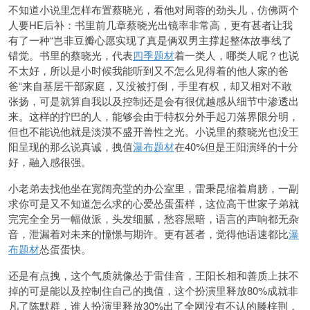
不知道小说里怎样布置蔡晓光，看他对周蓉的劲头儿，仿佛两个
人要HE后补：书里前几章蔡晓光出镜率非常高，更有甚者让我
有了一种“岂非豆瓣心愿实现了真是俩双男主撑起整体故事线了
错觉。书里的蔡晓光，代表
四季题材
着一类人，哪类人呢？也说
不太好，所以是小时候我能听到又不怎么见得着的他人家的爸
爸“来自基层干部家庭，又没被打倒，手里有权，却又相对不敢
张扬，可是就算自我以及控制还是会有很优越感从细节中渗透出
来。这样的拧巴的人，能够会由于特权分外手起刀落界限分明，
但也不能说他就是淡漠不盛开兽性之光。小说里的蔡晓光也没王
阳呈现的那么说真诚，拽值
瀑布题材
在40%但是王阳演绎的十分
好，融入感很强。
小老弟去找他坐在宽阔亮堂的办公室里，雷秉昆缩着肩膀，一副
求你可是又不知道怎么求的心爱怂蛋蛋样，这位高干世家子弟就
完完全全另一幅做派，头发细腻，愁容黑暗，语言的声响都无杂
音，泄漏着对未来的憧憬与期许。更有甚者，觉得他语速都比
瀑
布题材
怂蛋蛋快。
还是有点拽，这个气质就像怂于雷佳音，王阳长相和善质上抹不
掉的可是能以及控制住自己的拽值，这个扮演里释放80%成就非
凡了陈默群，谁人扮演里释放30%出了全网没有不认的滕梓荆，