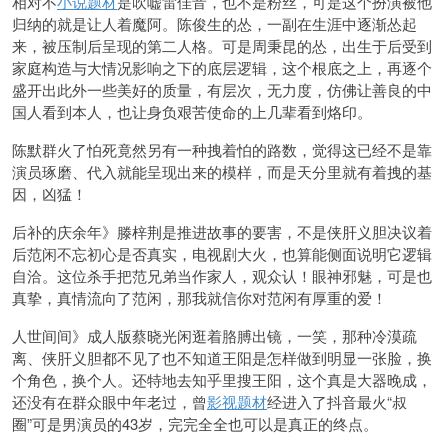
相对不
小说题材
是吹嘘雷佳音，也不是粉丝，可是这个扮演被他
归纳的就是让人着魔阿。陈俊生的怂，一副在生涯中逐渐怂起
来，被压制后呈现的第二人格。可是周秉昆的怂，出生于后受到
家庭构造与大情况影响之下的底层逻辑，这个根底之上，再逐个
盛开出此外一些美好的质量，有层次，无力度，仿佛让善良的中
国人看到本人，也让身负艰苦使命的上几辈看到烙印。
陈默群火了怕死竟然另有一种拽着怕的路数，觉得这已经不是靠
演员琢磨、代入就能呈现出来的模样，而是天分里就有着拽的基
因，凶猛！
后补的庆余年》滕梓荆是推进故事的要害，不是侠肝义胆决议着
后范闲不忘初心是否真实，电视剧大火，也算能侧面说明它逻辑
自洽。这位杀手把范兄弟当作家人，观众认！眼神邪魅，可是也
真挚，真情流向了范闲，那我就信你对范闲有厚重的爱！
人世间间》成人版蔡晓光闲逛着胳膊出镜，一笑，那种冷漠疏
离、侠肝义胆都不见了也不知道王阳是怎样做到明显一张脸，换
个角色，换个人。还特地去知乎里搜王阳，这个真是大器晚成，
还没有在群众眼中年老过，曾
影视题材
经进入了抖音最火“叔
圈”可是男演员的43岁，完完全全也可以是真正的终点。