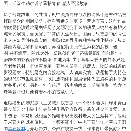
面，活泼生动讲诉了重拾青春”感人至深故事。
除了营建故事上的共情，剧中演员异样可以协助暮年题材作品被
打破受众的圈层壁垒，播种普遍关注更多。普通而言，这些作品
的次要扮演通常是由经历了光阴沉淀下来的演员归纳的有着炉火
纯青的演技，更沉淀了非常的人生阅历。因而，只需剧中的两位
老人抽象足够多真实的、典型代表且具有独特特性化特征，故事
其他内容足够多精彩的，再搭配演出员锦上添花的演技，破
圈”并不难事。除此之外，影视创作者们还需意识到面向暮年社
会群体的影视创作不能够“圈地为牢”由于暮年人爱看的并不只是
有老年题材。有调查显示，暮年人偏幸主题庞大、硬朗的线条的
影视题材，特别是之内容接地气、人物真实的、话题抢手为特色
的现代都市生涯题材，以民族肉体和国度情怀为主旋律的和平题
材备受欢送。另外，社会伦理、历史的故事、反腐倡廉、官方传
奇等题材也对他有着不小的被吸引力。
近期播出的涉案剧《三叉戟》扶贫剧《一个都不能少》绿水青山
带笑颜》金山银山》等影视作品异样取得了暮年观众的喜爱。其
中包括，扶贫剧以相当的篇幅出现出农村老人的生涯样态，改动
了局部人的既有偏见。一个都不能少》中老干部与年老基层干部
同
瀑布题材
心齐心协力、奋战在脱贫一线；绿水青山带笑颜》中