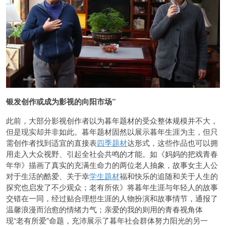
银发创作或成为影视的向阳市场”
此前，大部分影视创作者以为暮年题材的受众整体规模并不大，
但是现实却并非如此。暮年题材固然以展示暮年生涯为主，但只
需创作者找到适宜的直接表
四季题材
达形式，这些作品也可以拥
用走入大众视野、引起全社会共鸣的才能。如《妈妈的把戏青春
年华》描画了真实的充满生命力的两位老人抽象，故事女主人公
对于生活的酷爱、关于幸
学生题材
福和快乐的追随和关于人生的
探究也启发了不少观众；老有所依》将暮年生涯与年轻人的故事
交错在一同，经过贴合理想生涯的人物扮演和故事情节，通报了
温馨浪漫而治愈的情绪力气；亲爱的我的则用的青春视角体
现“老有所爱”命题，充沛展示了暮年社会群体努力阳光的另一