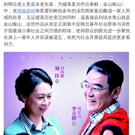
的两位老人更是未老先衰，为墟落复兴作出奉献；金山银山》
中，老
视频题材
寿星看到树怨多年的汤范两家最后酿成一家人而
感到欣喜，见证墟落历史变迁的同时，逼真领会到绿水青山就是
金山银山…这些作品从肯定正面集中反映出暮年社会群体与决胜
片面建成小康社会之间万缕的联络，使得群众的眼光进一步聚焦
在身上—暮年人并应该被遗忘，依然为社会开展提高提供更多着
动力。