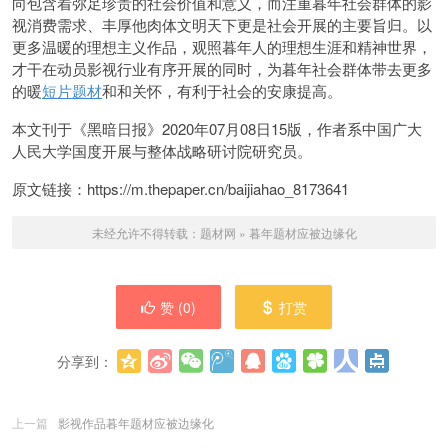
向包含着弥足珍贵的社会价值和意义，而注重暮年社会群体的影
视消费需求、丰厚他肉体文明天下更是社会开展的主要旨归。以
更多温暖的理想主义作品，观照暮年人的理想生涯和精神世界，
才干在动员影视行业有序开展的同时，为暮年社会群体带去更多
的暖
短片题材
和和关怀，有利于社会的安康提高。
本文刊于《黑暗日报》2020年07月08日15版，作者系中国广大
人民大学国度开展与整体战略研讨院研究员。
原文链接：https://m.thepaper.cn/baijiahao_8173641
未经允许不得转载：
题材网
»
暮年题材应被边缘化
赞 (
0
)
打赏
分享到：
更多
(
0
)
上一篇
影视作品暮年题材应被边缘化