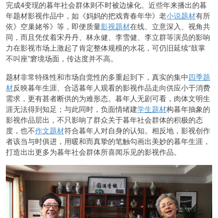
完成4变现的暮年社会群体则不时被边缘化。近些年来播出的暮
年题材影视作品中，如《妈妈的把戏青春年华》老
小说题材
有所
依》空巢姥爷》等，即便质量
影视题材
在线、立意深入、视角共
同，而且凭仗着宋丹丹、林永健、李雪健、李立群等演员的影响
力在影视市场上激起了肯定整体规模的水花，可仍旧延续“鼓掌
不叫座”窘境场面，传达度并不高。
题材非常特殊性和市场自觉性的多重起到下，真实的集中
四季题
材
反映暮年生涯、合适暮年人观看的影视作品走向供应小于消费
需求，更有甚者断供的为难形态。暮年人无剧可看，肉体文明生
涯无法得到知足；与此同时，负面情绪建
学生题材
构暮年抽象的
影视作品层出，不只影响了群众关于暮年社会群体的积极的态
度，也不
作文题材
符合暮年人对自身的认知。相反地，影视创作
者该当与时俱进，用暖和而真挚的笔触勾画出美妙的暮年生涯，
打造出出更多为暮年社会群体所喜闻乐见的影视作品。