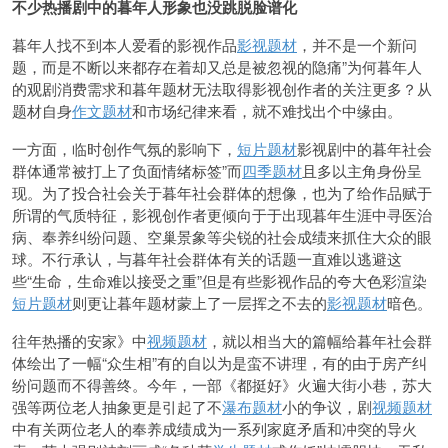
不少热播剧中的暮年人形象也没跳脱脸谱化
暮年人找不到本人爱看的影视作品
影视题材
，并不是一个新问
题，而是不断以来都存在着却又总是被忽视的隐痛”为何暮年人
的观剧消费需求和暮年题材无法取得影视创作者的关注更多？从
题材自身
作文题材
和市场纪律来看，就不难找出个中缘由。
一方面，临时创作气氛的影响下，
短片题材
影视剧中的暮年社会
群体通常被打上了负面情绪标签”而
四季题材
且多以主角身份呈
现。为了投合社会关于暮年社会群体的想像，也为了给作品赋于
所谓的气质特征，影视创作者更倾向于于出现暮年生涯中寻医治
病、奉养纠纷问题、空巢景象等尖锐的社会成绩来抓住大众的眼
球。不行承认，与暮年社会群体有关的话题一直难以逃避这
些“生命，生命难以接受之重”但是有些影视作品的夸大色彩渲染
短片题材
则更让暮年题材蒙上了一层挥之不去的
影视题材
暗色。
往年热播的安家》中
视频题材
，就以相当大的篇幅给暮年社会群
体绘出了一幅“众生相”有的自以为是蛮不讲理，有的由于房产纠
纷问题而不得善终。今年，一部《都挺好》火遍大街小巷，苏大
强等两位老人抽象更是引起了不
瀑布题材
小的争议，剧
视频题材
中有关两位老人的奉养成绩成为一系列家庭矛盾和冲突的导火