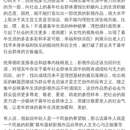
心田天下，回应他多元消费需求，勾画出暮年生涯中努力而美好
的另一面，向社会上的暮年社会群体通报出积极向上的生涯积极
的态度。固然，能不能打造出出一部优质的影视作品，很大水平
上取决于其主旨立意是否深远、能不能与理想生涯告竣共振。比
如，嘿，老头！不逃避暮年生涯的种种锁事，理想感扑面而来，
引起了社会的关注更多；老闺蜜》从女性的视角动身，出现了暮
年生涯的多姿多彩和丰富可能；幸福和快乐院》则展示出老人们
找寻本身幸福和快乐的能动性和自主性，被打破了群众关于暮年
社会群体的古板偏见。
统筹视听直接表达和故事内核根底上，影视作品还该当回归生
涯，对现实中存在于暮年社会群体生涯中的既有成绩给与无力的
回应。由于，找出成绩历来不是理想题材的最后落脚点，给出相
应的解题思绪或为群众带去启迪才是文艺创作的应有之义。随之
集中反映暮年生涯的影视作品不时涌现出，这些作品势必会会为
群众提供更多尊老、敬老、爱老、助老的参照样本，把社会的留
意力进一步吸纳于暮年社会群体之上，营建出敬爱老人的社会气
氛，让老年群体的暮年生涯愈加暖和、美妙。
有人说，假如说年轻人是一个民族的希望能，那么说暮年人就是
一个民族的积聚”暮年题材影视作品自带的人文关心与正能量导