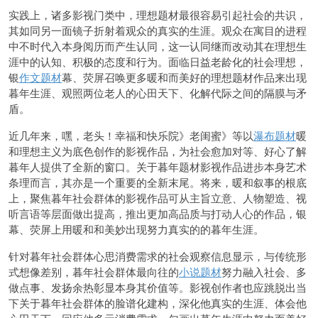
实践上，诸多影视门类中，理想题材最很容易引起社会的共识，
其如同另一面镜子折射着观众的真实的生涯。观众在寓目的进程
中不时代入本身阅历而产生认同，这一认同继而改动其在理想生
涯中的认知、积极的态度和行为。面临日益老龄化的社会理想，
银
作文题材
幕、荧屏召唤更多暖和而美好的理想题材作品来出现
暮年生涯、观照两位老人的心田天下、化解代际之间的隔膜与矛
盾。
近几年来，嘿，老头！幸福和快乐院》老闺蜜》等以
瀑布题材
暖
和理想主义为底色创作的影视作品，为社会愈加对等、好心了解
暮年人提供了全新的窗口。关于暮年题材影视作品进步本身艺术
条理而言，其亦是一个重要的全新末尾。将来，暖和叙事的根底
上，聚焦暮年社会群体的影视作品可从主旨立意、人物塑造、视
听言语等层面做出提高，推出更加高品质与打动人心的作品，银
幕、荧屏上用暖和和美妙出现努力真实的的暮年生涯。
针对暮年社会群体心思消费需求的社会观察信息显示，与传统形
式想像差别，暮年社会群体最向往的
小说题材
努力融入社会、多
做点事、发扬余热彰显本身其价值等。影视创作者也应跳脱出当
下关于暮年社会群体的脸谱化建构，深化他真实的生涯、体会他