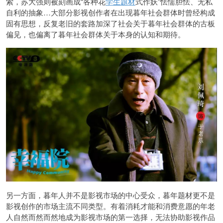
索，苏大强则被刻画成“各种花
学生题材
式作妖”怯懦胆怯、无私
自利的抽象…大部分影视创作者在出现暮年社会群体时曾经构成
固有思想，反复老旧的套路加深了社会关于暮年社会群体的古板
偏见，也偏离了暮年社会群体关于本身的认知和期待。
另一方面，暮年人并不是影视市场的中心受众，暮年题材更不是
影视创作的市场主流不同类型。有着消耗才能和消费意愿的年老
人自然而然而然地成为影视市场的第一选择，无法协助影视作品