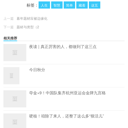
标签：
人生
智慧
简单
藏着
这五
上一篇
暮年题材应被边缘化
下一篇
题材与类型（2
相关推荐
夜读 | 真正厉害的人，都做到了这三点
今日秋分
夺金×9！中国队集齐杭州亚运会金牌九宫格
硬核！咱除了来人，还整了这么多“狠活儿”