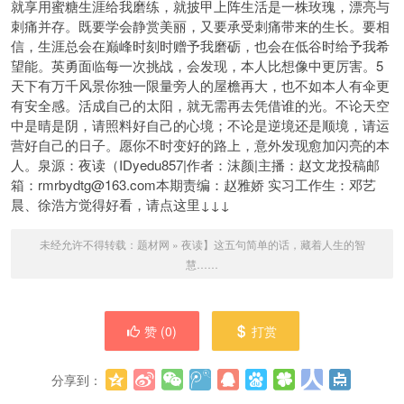
就享用蜜糖生涯给我磨练，就披甲上阵生活是一株玫瑰，漂亮与
刺痛并存。既要学会静赏美丽，又要承受刺痛带来的生长。要相
信，生涯总会在巅峰时刻时赠予我磨砺，也会在低谷时给予我希
望能。英勇面临每一次挑战，会发现，本人比想像中更厉害。5
天下有万千风景你独一限量旁人的屋檐再大，也不如本人有伞更
有安全感。活成自己的太阳，就无需再去凭借谁的光。不论天空
中是晴是阴，请照料好自己的心境；不论是逆境还是顺境，请运
营好自己的日子。愿你不时变好的路上，意外发现愈加闪亮的本
人。泉源：夜读（IDyedu857|作者：沫颜|主播：赵文龙投稿邮
箱：rmrbydtg@163.com本期责编：赵雅娇 实习工作生：邓艺
晨、徐浩方觉得好看，请点这里↓↓↓
未经允许不得转载：
题材网
»
夜读】这五句简单的话，藏着人生的智
慧……
赞 (
0
)
打赏
分享到：
更多
(
0
)