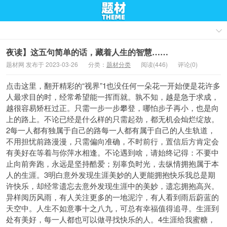
夜读】这五句简单的话，藏着人生的智慧……
题材网 发布于 2023-03-26
分类：
题材分类
阅读(446)
评论(0)
点击这里，翻开精彩的“视界”1也没任何一朵花一开始便是花许多
人最求目的时，经常希望能一挥而就。孰不知，越是急于求成，
越很容易矫枉过正。只需一步一步攀登，哪怕步子再小，也是向
上的路上。不论已经是什么样的只需起劲，都无机会灿烂绽放。
2每一人都有独属于自己的路每一人都有属于自己的人生轨道，
不用担忧前路漫漫，只需偏向准确，不时前行，置信后方肯定会
有美好在等着与你萍水相逢。不论遇到啥，请始终记得：不要中
止向前奔跑，永远是坚持酷爱；别辜负时光，去纵情拥抱属于本
人的生涯。3明白意外发现生涯美妙的人更能拥抱快乐我总是期
许快乐，却经常遗忘去意外发现生涯中的美妙，遗忘拥抱高兴。
异样阅历风雨，有人关注更多的一地泥泞，有人看到雨后蔚蓝的
天空中。人生不如意事十之八九，可总有幸福值得追寻。生涯到
处有美好，每一人都也可以做寻找快乐的人。4生涯给我蜜糖，