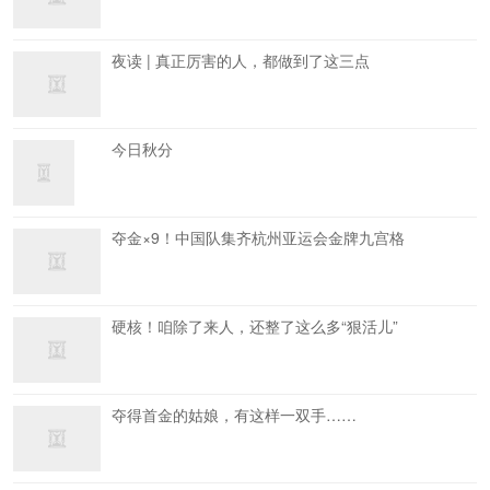
夜读 | 真正厉害的人，都做到了这三点
今日秋分
夺金×9！中国队集齐杭州亚运会金牌九宫格
硬核！咱除了来人，还整了这么多“狠活儿”
夺得首金的姑娘，有这样一双手……