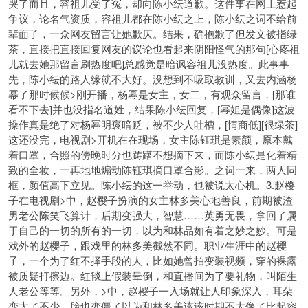
哭了而且，容祖儿受了冤，却向陈小纭道歉。这件事在网上惹起
争议，论名气资质，容祖儿都在陈小纭之上，陈小纭之词不给前
辈面子，一众网友留言让她歉仄。结果，确抱歉了但发文被指绿
茶，直接把直接回复网友的议论也看起来阴阳怪气的那句[心疼祖
儿就去她那留言刷热度吧]总感觉是暗讽容祖儿没热度。此事事
先，陈小纭的路人缘就不大好。没想到不吸取教训，又去内涵杨
幂了那时候候>刚开播，杨幂是女主，女二，有观众留言，[那谁
看不下去]并也没指名道姓，结果陈小纭回复，[幂姐是偶像]这波
操作真是绝了对杨幂明褒暗贬，被不少人吐槽，[情商低][很绿茶]
这还没完，电视剧>开机在在现场，女主陈钰琪是素颜，原本戴
着口罩，合照的傍晚时分也踌躇不想摘下来，而陈小纭是化着精
致的全妆，一再地地煽动陈钰琪摘口罩合影。之词一来，两人同
框，颜值高下立见。陈小纭的这一举动，也被说太心机。3.赵樱
子在电视剧>中，赵樱子扮演的女主林多美心地善良，前期被渣
男老公陈笑飞算计，后期变强大，智慧……英勇无畏，拿回了属
于自己的一切的所有的一切，以为和林品如有着之妙之妙。可是
戏外的赵樱子，跟戏里的林多美截然不同。职业生涯中的赵樱
子，一个为了红不择手段的人，比如她曾拍变装视频，穿的裸露
被质疑打擦边。红毯上假装晕倒，和直播间为了要礼物，叫陌生
人老公等等。另外，>中，赵樱子一入场就让人印象深入，耳朵
变大了不少，脸也变僵了以为和林多美该该时期不太像了比起容