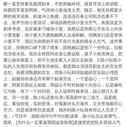
断一直坚持要先梳理剧本，不想和她对词。就算导演上前劝慰，
孙茜照常置若罔闻，气得张小斐崩溃大哭。随后，相关孙茜耍大
牌的相关词条，疾速冲上热搜。连选连任务公司职员也看不下
去，发声为张小斐说话，体现孙茜把张小斐当空气，表面说是为
剧本考虑，实在诸多刁难张小斐。虽然以是孙茜公开在台上向张
小斐道歉，张小斐大方拥抱她两人达成和解。但网友们还是替张
小斐不平，我以为孙茜的不良不良行为真的很令人生气。这件事
过后，孙茜的口碑下滑了很多，固然她以是拍了一些作品，但都
也没
啥水花。现在全程陪同在老公蔡远航，孩子小老虎身边，把
重心放在家庭上，前不久他全家人人还出去旅游。2.陈小纭陈小
纭的人生阅历和孙茜有些相似，都是因出演清宫剧女主的宫女而
走红。孙茜演
甄嬛的宫女，而陈小纭则演如懿的宫女惢心
理想
上，如懿你你身边共有两个贴身宫女，一个是惢心，一个是阿
箬，阿箬后面起义如懿，而惢心不时对如懿十分忠心，以是嫁给
江与彬，有了一个好归宿。从人设和性格来说，惢心很讨人喜
欢。另一方面，陈小纭还曾出演>里面剧中女二缇兰，温柔残
忍，看似怯懦，实则坚强，对冤家对头方海市、丈夫帝旭都尽心
尽力。但是戏里终归是戏里，戏外的陈小纭就有些让人无语了
先，>节目中，因歌词均匀平均分配成果，陈小纭当众发脾气，
怒吼，[为什么一定要逼我唱这首歌呢]直接把把把队长容祖儿气