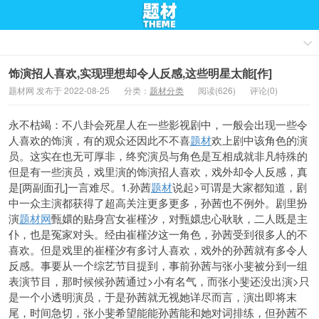
饰演招人喜欢,实现理想却令人反感,这些明星太能[作]
题材网 发布于 2022-08-25
分类：
题材分类
阅读(626)
评论(0)
永不枯竭：不八卦会死星人在一些影视剧中，一般会出现一些令
人喜欢的饰演，有的观众还因此不不喜
题材
欢上剧中该角色的演
员。这实在也无可厚非，终究演员与角色是互相成就非凡特殊的
但是有一些演员，戏里演的饰演招人喜欢，戏外却令人反感，真
是[两副面孔]一言难尽。1.孙茜
题材
说起>可谓是大家都知道，剧
中一众主演都获得了超高关注更多更多，孙茜也不例外。剧里扮
演
题材网
甄嬛的贴身宫女崔槿汐，对甄嬛忠心耿耿，二人既是主
仆，也是冤家对头。经由崔槿汐这一角色，孙茜受到很多人的不
喜欢。但是戏里的崔槿汐有多讨人喜欢，戏外的孙茜就有多令人
反感。事要从一个综艺节目提到，事前孙茜与张小斐被分到一组
表演节目，那时候候孙茜通过>小有名气，而张小斐还没出演>只
是一个小透明演员，于是孙茜就无视她详尽而言，演出即将末
尾，时间急切，张小斐希望能能孙茜能和她对词排练，但孙茜不