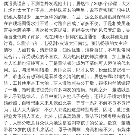
偶遇吴谨言，不测意外发现她出门，居然带了30多个保镖，大大
排场也太大了也不是非常特殊着名的明星，说不定实现理想
中认
识她人都很少，至于这样的的嘛。而且，这么多贴身贴身保镖将
在在现场围得水泄不通，对路自然成了诸多不便。于是相关吴谨
言耍大牌的事，再次被大家提及。再经耍大牌的风云变幻后，吴
谨言变低调了许多。现在到场>获得的热度通俗，也没其他姐姐
讨喜。5.董洁当年，电视剧>火遍大江南北。董洁扮演的女主冷
清秋，人如其名，清新脱俗，知性优雅，洁身自好，不与世俗同
流合污，深受观众的不喜欢。因为热闹秋的饰演滤镜，加上董洁
本人长相也清纯可人，于是董洁顿时成为了清纯可人娇俏的代名
词。后，与潘粤明结婚，男帅女美，郎才女貌，粉丝也是祝福一
片。谁也没有想到就是看着这么清纯的董洁，居然被曝出婚内出
轨，工具使用是王大治，两人激吻照被公开后，很多粉丝滤镜碎
了一地，顿时董洁也受到许多网友的指摘。除此之外，董洁以是
带儿子到场综艺。节目中董洁叫她儿子爸爸，还跟儿子嘴对嘴拍
婚纱照，自曝想跟未来儿媳妇比美。等等一系列不解不良不良行
为，让人大为震惊，不少人都说她这是畸型母爱。因此，董洁变
得愈发不招人喜欢。此外，据说离婚后，董洁不让潘粤明去看孩
子，大部分吃瓜群众认为她这是被剥夺孩子的父爱。欲克，董洁
带着13岁的顶顶出席活动，母子俩同框，身高相差不大。
有媒体