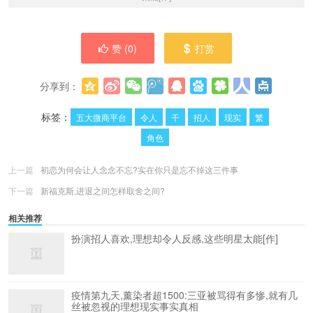
赞 (
0
)
打赏
分享到：
更多
(
0
)
标签：
五大微商平台
令人
干
招人
现实
繁
角色
上一篇
初恋为何会让人念念不忘?实在你只是忘不掉这三件事
下一篇
新福克斯,进退之间怎样取舍之间?
相关推荐
扮演招人喜欢,理想却令人反感,这些明星太能[作]
疫情第九天,薰染者超1500:三亚被骂得有多惨,就有几
丝被忽视的理想现实事实真相