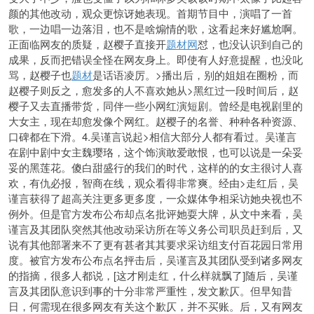
颜的其他改动，观众更惊讶她表现。首期节目中，演唱了一首
歌，一边唱一边落泪，也不是啥煽情的歌，这看起来好尴尬啊。
正面临网友的质疑，赵樱子直接开
题材网
怼，也没认识到自己的
成果，反而把错误全怪在网友身上。即使有人好意提醒，也没叱
骂，赵樱子也
题材
是话语凌厉。>播出后，别的姐姐在圈粉，而
赵樱子则反之，愈发多的人不喜欢她从>黑红过一段时间后，赵
樱子又去直播带货，同伴一些小网红演短剧。曾经是电视剧里的
大女主，现在却愈发像个网红。赵樱子的名誉、种种各种资源、
口碑都在下滑。4.吴谨言说起>相信大部分人都有看过。吴谨言
在剧中剧中女主魏璎珞，这个饰演敢爱敢恨，也可以说是一朵妥
妥的黑莲花。傻白甜盛行的我们的时代，这样的的女主很讨人喜
欢，有仇必报，智商在线，观众看得非常爽。经由>走红后，吴
谨言获得了超高关注更多更多度，一众媒体争相采访她央视也不
例外。但是官方发布公布却点名批评她耍大牌，从文中来看，吴
谨言及其团队突然其他改动采访所在等义务公司职员赶到后，又
说有其他部署来不了更有甚者其其要求采访组支付百花园日常用
度。被官方发布公布点名抨击后，吴谨言及其团队受到诸多网友
的指摘，很多人都说，[这才刚走红，什么样就飘了]随后，吴谨
言及其团队意识到事的十分非常严重性，发文歉仄。但早知
昔
日，何需现在很多网友有关这个歉仄，并不买账。后，又有网友