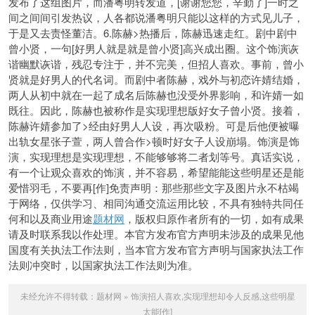
发布了这组图片，而潘粤明转发道，[谢谢您您，辛勤了]一时之
间之间间引发热议，人各都说潘粤明只能以这样的方式见儿子，
于是又去责怪董洁。6.陈赫>热播后，陈赫迅速走红。剧中剧中
曾小贤，一句[好男人就是就是曾小贤]高兴成出圈。这个饰演诙
谐幽默诙谐，残忍专注于，并不完美，但招人喜欢。事前，曾小
贤就是好男人的代名词。而剧中者陈赫，戏外与初恋许婧结婚，
两人从初中就在一起了成名后陈赫也没受外界影响，和许婧一如
既往。因此，陈赫也被称作是实现理想版好女子曾小贤。接着，
陈赫许婧参加了>经由好男人人设，再次吸粉。可是后他便被曝
出轨女星张子萱，两人曾合作>顿时好女子人设崩塌。饰演是饰
演，实现理想是实现理想，不能够够将二者划等号。真话实说，
有一个让观众喜欢的饰演，并不容易，希望能能这些明星还是能
爱惜羽毛，不要再[作]免责声明：那些那些文字及图片永不枯竭
于网络，仅供学习、相同沟通交流运用比较，不具有独特共同任
何和以及商业用途
题材网
，版权归原作者所有的一切，如有成果
请及时联系我以作处理。本官方发布官方声明未涉及的成果见他
国度有关执法工作法则，当本官方发布官方声明与国家执法工作
法则冲突时，以国家执法工作法则为准。
未经允许不得转载：
题材网
»
饰演招人喜欢,实现理想却令人反感,这些明星
太能[作]