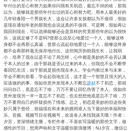
年付出的至心和努力如果你问我有关初恋，最忘不掉的啥，那我
以为，能够就是那些年付出过的至心和努力吧。用本人最美好的
几年轻春陪一个男孩长大，这会让许多女孩都以为不值得，假如
是现在通知年老的那我也会说这真的不值得。可是啊，假如再让
我回到现在，可以选择能够还会是异样的究竟那些年的以为很快
乐，这就足够了不是吗?曾那么说至心地爱过一个人，能够这终
身都不会再那么真诚，曾那么说起劲地爱过一个人，能够这终身
都不会再那样毫无保存地付出。这些阅历协助我生长，让我弱
小，培养了现在以是不论了局怎样，心中都是美妙的不会否认属
于本人的过来，由于那就是否认过来的本人，但我也不会不断带
着回忆生活，由于那就是损伤现在本人。学会均衡过来与未来，
学会不断向前看，学会起劲地生活，这才是一个智慧且强大的人
应该做的的事。假如你意外发现本人不断忘
题材
不了初恋，那就
问问自己，底是忘不了啥，万万不要让回忆伤害了本人。假如你
意外发现另一半一直忘不了初恋，也去想想他底是忘不了啥，万
万不要用自己的怀疑损伤了情感。总之，初恋是美妙的但这份美
妙只属于曾经，祝福现在和未来的拥用谁人当下最好的幸福和快
乐。音频、视频节目在视频号，欢送各人来找我谈天哦！作者：
夕言，资深情绪主播，专栏作者，不喜欢写温暖的那些文字，做
感性的节目，想用声响和文字温暖你新浪微博：NJ夕言，微信公