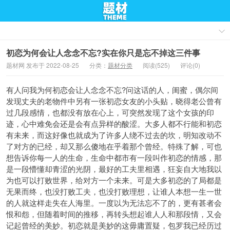
初恋为何会让人念念不忘?实在你只是忘不掉这三件事
题材网 发布于 2022-08-25
分类：
题材分类
阅读(525)
评论(0)
有人问我为何初恋会让人念念不忘?问这话的人，闺蜜，偶尔间
发现丈夫的老物件中另有一张初恋女友的小头贴，晓得老公曾有
过几段感情，也都没有放在心上，可突然发现了这个女孩的印
迹，心中难免会还是会有点异样的酸涩。大多人都不行能和初恋
有未来，而这好像也就成为了许多人绕不过去的坎，明知改动不
了对方的已经，却又那么傻地在乎着那个曾经。特殊了解，可也
想告诉你每一人的生命，生命中都市有一段叫作初恋的情感，那
是一段懵懂却青涩的光阴，最好的工夫里相遇，狂妄自大地我以
为也可以打败世界，给对方一个未来。可是大多初恋的了局都是
无果而终，也没打败工夫，也没打败理想，让谁人本想一生一世
的人就这样走失在人海里。一度以为无法忘不了的，更有甚者会
恨和怨，但随着时间的推移，再转头想起谁人人和那段情，又会
记起曾经的美妙。初恋就是美妙的这毋庸置疑，包罗我已经历过