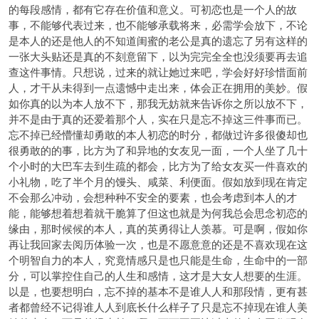
的每段感情，都有它存在价值和意义。可初恋也是一个人的故
事，不能够代表过来，也不能够承载将来，必需学会放下，不论
是本人的还是他人的不知道闺蜜的老公是真的遗忘了另有这样的
一张大头贴还是真的不刻意留下，以为完完全全也没须要再去追
查这件事情。只想说，过来的就让她过来吧，学会好好珍惜面前
人，才干从未得到一点遗憾中走出来，体会正在拥用的美妙。假
如你真的以为本人放不下，那我无妨就来告诉你之所以放不下，
并不是由于真的还爱着那个人，实在只是忘不掉这三件事而已。
忘不掉已经懵懂却勇敢的本人初恋的时分，都做过许多很傻却也
很勇敢的的事，比方为了和异地的女友见一面，一个人坐了几十
个小时的大巴车去到生疏的都会，比方为了给女友买一件喜欢的
小礼物，吃了半个月的馒头、咸菜、利便面。假如放到现在肯定
不会那么冲动，会想种种不安全的要素，也会考虑到本人的才
能，能够想着想着就干脆算了但这也就是为何我总会思念初恋的
缘由，那时候候的本人，真的英勇得让人羡慕。可是啊，假如你
再让我回家去阅历体验一次，也是不愿意意的还是不喜欢现在这
个明智自力的本人，究竟情感只是也只能是生命，生命中的一部
分，可以掌控住自己的人生和感情，这才是大女人想要的生涯。
以是，也要想明白，忘不掉的基本不是谁人人和那段情，更有甚
者都曾经不记得谁人人到底长什么样子了只是忘不掉现在谁人美