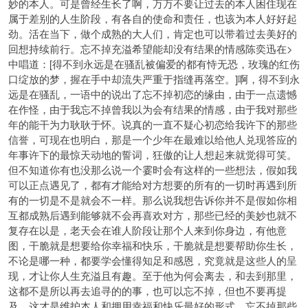
妙的本人。可是曾经生长了啊，万万不要让过去的本人困住现在
属于差别的人生阶段，有各自的使命和责任，也该为本人好好起
劲。活在当下，做个成熟的大人们，肯定也可以带着过去美好的
回想持续前行。忘不掉充溢希望能却没有结果的情感陈奕迅在>
中唱道：[得不到永远是在骚乱被偏爱的都有恃无恐，玫瑰的红伤
口绽放的梦，握在手中却流失严重于指缝再落空。]啊，得不到永
远是在骚乱，一语中的说出了忘不掉初恋的缘由，由于一点遗憾
在作怪，由于我忘不掉曾我以为会有结果的情感，由于我对那些
年的能干为力耿耿于怀。说真的一直不疑心初恋给我许下的那些
信誉，可现在也明白，那是一个少年在最难以给他人兑现答应的
年事
许下的最惊天动地的誓词，狂傲的让人想起来就觉得可笑。
但不知道你有也没那么说一个霎时会有这样的一些想法，假如我
可以正点遇见了，都有才能给对方想要的所有的一切时再遇到所
有的一切是不是就会不一样。那么说我想告诉你并不是假如你相
互都成熟后遇到能够就不会再喜欢对方，那些已经的美妙也就不
复存在以是，老天会在谁人阶段让那个人来到你身边，有他意
图，干脆就是想要给你幸福和快乐，干脆就是想要帮助你生长，
不论是哪一种，都要学会懂得知足和感恩，究竟就是这些人的呈
现，才让你人生充溢且有趣。至于他为何会离去，和去到那里，
这都不是所以再去追寻的的事，也可以忘不掉，但也不要再提
及，这才是维护本人和拥用幸福和快乐最好的形式。忘不掉那些