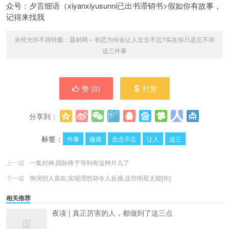
众号：夕言细语（xiyanxiyusunni已出书滞销书>假如你有故事，
记得来找我
未经允许不得转载：
题材网
»
初恋为何会让人念念不忘?实在你只是忘不掉
这三件事
赞 (
0
)
打赏
分享到：
更多
(
0
)
标签：
件事
微商
念念不忘
让人
这三
上一篇
一集封神,国际终于等到有这种片儿了
下一篇
饰演招人喜欢,实现理想却令人反感,这些明星太能[作]
相关推荐
夜读 | 真正厉害的人，都做到了这三点