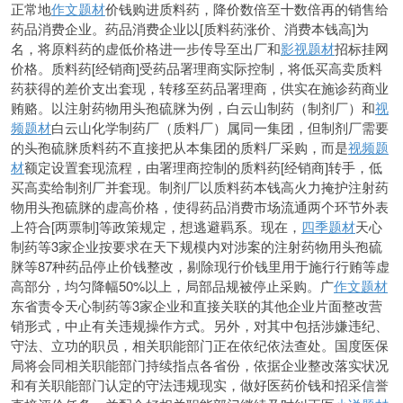
正常地
作文题材
价钱购进质料药，降价数倍至十数倍再的销售给
药品消费企业。药品消费企业以[质料
药涨价、消费本钱高]为
名，将原料药的虚低价格进一步传导至出厂和
影视题材
招标挂网
价格。质料药[经销商]受药品署理商实际控制，将低买高卖质料
药获得的差价支出套现，转移至药品署理商，供实在施诊药商业
贿赂。以注射药物用头孢硫脒为例，白云山制药（制剂厂）和
视
频题材
白云山化学制药厂（质料厂）属同一集团，但制剂厂需要
的头孢硫脒质料药不直接把从本集团的质料厂采购，而是
视频题
材
额定设置套现流程，由署理商控制的质料药[经销商]转手，低
买高卖给制剂厂并套现。制剂厂以质料药本钱高火力掩护注射药
物用头孢硫脒的虚高价格，使得药品消费市场流通两个环节外表
上符合[两票制]等政策规定，想逃避羁系。现在，
四季题材
天心
制药等3家企业按要求在天下规模内对涉案的注射药物用头孢硫
脒等87种药品停止价钱整改，剔除现行价钱里用于施行行贿等虚
高部分，均匀降幅50%以上，局部品规被停止采购。广
作文题材
东省责令天心制药等3家企业和直接关联的其他企业片面整改营
销形式，中止有关违规操作方式。另外，对其中包括涉嫌违纪、
守法、立功的职员，相关职能部门正在依纪依法查处。国度医保
局将会同相关职能部门持续指点各省份，依据企业整改落实状况
和有关职能部门认定的守法违规现实，做好医药价钱和招采信誉