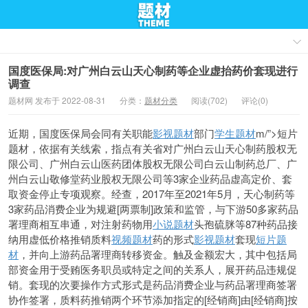
国度医保局:对广州白云山天心制药等企业虚抬药价套现进行
调查
题材网 发布于 2022-08-31
分类：
题材分类
阅读(702)
评论(0)
近期，国度医保局会同有关职能
影视题材
部门
学生题材
m/”>短片
题材，依据有关线索，指点有关省对广州白云山天心制药股权无
限公司、广州白云山医药团体股权无限公司白云山制药总厂、广
州白云山敬修堂药业股权无限公司等3家企业药品虚高定价、套
取资金停止专项观察。经查，2017年至2021年5月，天心制药等
3家药品消费企业为规避[两票制]政策和监管，与下游50多家药品
署理商相互串通，对注射药物用
小说题材
头孢硫脒等87种药品接
纳用虚低价格推销质料
视频题材
药的形式
影视题材
套现
短片题
材
，并向上游药品署理商转移资金。触及金额宏大，其中包括局
部资金用于受贿医务职员或特定之间的关系人，展开药品违规促
销。套现的次要操作方式形式是药品消费企业与药品署理商签署
协作签署，质料药推销两个环节添加指定的[经销商]由[经销商]按