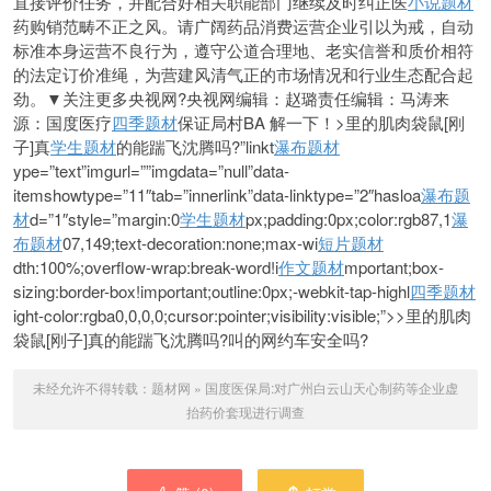
直接评价任务，并配合好相关职能部门继续及时纠正医
小说题材
药购销范畴不正之风。请广阔药品消费运营企业引以为戒，自动
标准本身运营不良行为，遵守公道合理地、老实信誉和质价相符
的法定订价准绳，为营建风清气正的市场情况和行业生态配合起
劲。▼关注更多央视网?央视网编辑：赵璐责任编辑：马涛来
源：国度医疗
四季题材
保证局村BA 解一下！>里的肌肉袋鼠[刚
子]真
学生题材
的能踹飞沈腾吗?”linkt
瀑布题材
ype=”text”imgurl=””imgdata=”null”data-
itemshowtype=”11″tab=”innerlink”data-linktype=”2″hasloa
瀑布题
材
d=”1″style=”margin:0
学生题材
px;padding:0px;color:rgb87,1
瀑
布题材
07,149;text-decoration:none;max-wi
短片题材
dth:100%;overflow-wrap:break-word!i
作文题材
mportant;box-
sizing:border-box!important;outline:0px;-webkit-tap-highl
四季题材
ight-color:rgba0,0,0,0;cursor:pointer;visibility:visible;”>>里的肌肉
袋鼠[刚子]真的能踹飞沈腾吗?叫的网约车安全吗?
未经允许不得转载：
题材网
»
国度医保局:对广州白云山天心制药等企业虚
抬药价套现进行调查