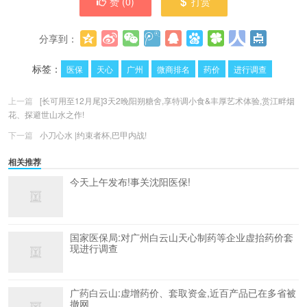
赞 (
0
)
打赏
分享到：
更多
(
0
)
标签：
医保
天心
广州
微商排名
药价
进行调查
上一篇
[长可用至12月尾]3天2晚阳朔糖舍,享特调小食&丰厚艺术体验,赏江畔烟
花、探避世山水之作!
下一篇
小刀心水 |约束者杯,巴甲内战!
相关推荐
今天上午发布!事关沈阳医保!
国家医保局:对广州白云山天心制药等企业虚抬药价套
现进行调查
广药白云山:虚增药价、套取资金,近百产品已在多省被
撤网