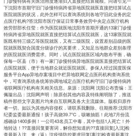
门诊慢特病有关医治用度逐渐归入直接把结算规模。问请引见一
下沈阳市首期守旧门诊慢特病跨省异地医院就医直接把结算试点
医院就医的状况，此外怎样可以查询系统到各地守旧此业务的定
点医疗机构?答沈阳市医疗保证日常事务效劳中央定点医疗机构
效劳部部长任莹：作为医院就医地沈阳市首期开通的13家门诊慢
特病跨省异地医院就医直接把结算试点医院就医，这13家医院就
医既有特三级乙等医院就医，又有二级医院，设置差别品级的医
院就医既契合国度分级诊疗的其要求，又知足当地群众差别条理
的医院就医消费需求。同时，试点医院就医区域内散布平衡，确
保每一区县（市）有一家门诊慢特病异地医院就医直接把结算试
点医院就医，便于当地群众就近医院就医。参保人经过国度医保
服务平台App异地存案项目中栏异地联网定点医药机构查询系统
中，可查询系统各统筹协调地域定点医疗机构守旧门诊慢特病跨
省联网医疗机构有关相关信息。泉源：沈阳网 沈阳公布责编：王
佩璇出品：沈阳网声明：除原创其他内容及特殊阐明除了，推送
稿件那些文字及图片均来自互联网及各大主流媒体。版权归原作
者一切。如以为其他内容侵权，请联系我删除。往期推荐:沈阳市
纪委监委最新通报！孩子高烧39.7℃，咳嗽抽筋！此地7月份流
感确诊1400多例！一公司43名员工中毒，其中包括1人死亡！外
地转达！??直接回复要害词，解你想知道的??直接回复[入沈]检
查最新入沈、来（返）沈疫情防控要求回复[离沈]检查最新离沈