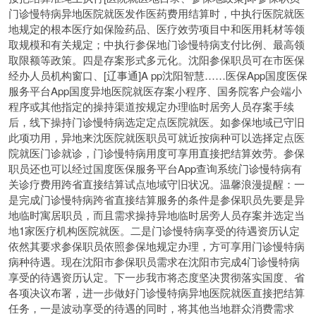
门诊慢特病异地医院就医发作医药费用结算时，中执行医院就医
地规定的根本医疗如保险药品、医疗效劳项目中和医用耗材等领
取规模和有关规定；中执行参保地门诊慢特病支付比例、最高领
取限额等政策。四是存案形式多元化。沈阳参保职员可在市医保
经办人员机构窗口、[辽事通]A pp沈阳智慧……医保App国度医保
服务平台App国度异地医院就医存案小程序、国务院客户会端小
程序或其他指定的操持渠道按规定办理
临时居旁人员存案手续
后，线下操持门诊慢特病选定定点医院就医。如参保地域已守旧
此项功用，异地来沈医院就医职员可就近按病种可以选择定点医
院就医门诊就诊，门诊慢特病用度可享用直接把结算效劳。参保
职员还也可以经过国度医保服务平台App查询系统门诊慢特病有
关诊疗费用跨省直接结算试点地域守旧状况。温馨浪漫提醒：一
是完成门诊慢特病跨省直接结算服务的条件是参保职员先要是异
地临时寓居职员，而且需求操持异地临时居旁人员存案并选定当
地1家医疗机构医院就医。二是门诊慢特病享受的待遇资历认定
依然其要求参保职员依照参保地规定办理，方可享用门诊慢特病
病种待遇。现在沈阳市参保职员需求在沈阳市完成4门诊慢特病
享受的待遇资历认定。下一步我市将态度坚决贯彻落实国度、省
各项决议布署，进一步做好门诊慢特病异地医院就医直接把结算
任务，一是波动享受的待遇的同时，将其他当地群众消费需求