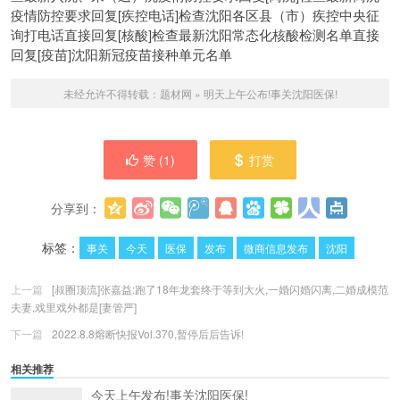
疫情防控要求回复[疾控电话]检查沈阳各区县（市）疾控中央征
询打电话直接回复[核酸]检查最新沈阳常态化核酸检测名单直接
回复[疫苗]沈阳新冠疫苗接种单元名单
未经允许不得转载：
题材网
»
明天上午公布!事关沈阳医保!
赞 (
1
)
打赏
分享到：
更多
(
0
)
标签：
事关
今天
医保
发布
微商信息发布
沈阳
上一篇
[叔圈顶流]张嘉益:跑了18年龙套终于等到大火,一婚闪婚闪离,二婚成模范
夫妻,戏里戏外都是[妻管严]
下一篇
2022.8.8熔断快报Vol.370,暂停后后告诉!
相关推荐
今天上午发布!事关沈阳医保!