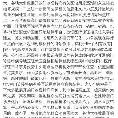
大、各地大多数展开的门诊慢特病有关医治用度逐渐归入直接把
结算规模；二是进一步提高医保相关信息化支持力度及跨区域内
营业协同处置才能，疏浚处理异地医院就医直接把结算难点堵
点；三是片面提高门诊慢特病异地医院就医直接把结算效劳效率
方面，让异地医院就医参保当地群众省心省力、省时、省劲。也
将持续资源优势国度异地结算平台，放慢医疗保证相关信息零碎
建立，努力到场国度、省组织的各项变革任务，力争实现在再行
试点的根底上起到树模标杆的引领作用，有利于医保从[有没有]
[好不好]高质量发展，让广阔参保职员可以实现共享医保改革成
果。公布会上还回答了本报记者提出的有关成绩问此次开通的门
诊慢特病异地医院就医直接把结算触及哪些病种?答沈阳市医疗
保证日常事务效劳中央定点医疗机构效劳部部长任莹：依照国度
试点其要求，作为参保地和就医地，市双向开通了高血压、糖尿
病、恶性肿瘤门诊放化疗、尿毒症透析、器官移植术后抗排异治
疗5种门诊慢特病有关医治用度跨省直接结算。这５个病种是天
下大多数展开的门诊慢特病病种，其中包括高血压、糖尿病作为
罕见病、高发期病，当地群众医院就医消费需求大；恶性肿瘤门
诊放化疗、尿毒症透析、器官移植术后抗排异治疗，如不直接结
算，手工报销垫资大，当地群众担负重。以后我将依照国度医保
局的一致布署，将其他当地群众消费需求大、各地大多数展开的