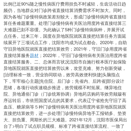
比例已近90%随之慢性病医疗费用担负不时减轻，生齿活动日趋
频仍，当地群众对门诊跨省直接结算消费需求不时加大。同时，
因为各地门诊慢特病政策差别较大，形成门诊慢特病跨省直接结
算任务难题重重。处理门诊慢特病有关医治用度跨省直接结算三
大难题已刻不容缓。为此确认了5种门诊慢特病病种，并展开试
点任务。过来三年，国度在异地医院就医直接把结算任务方面延
续展开了三项试点工作，沈阳市均成为试点都会。2020年，自助
守旧异地医院就医直接把结算效劳；2021年，守旧门诊用度跨省
直接结算服务
题材
；2022年，守旧门诊慢特病有关医治用度跨省
直接结算服务。二、总体而言状况沈阳市自施行根本医疗如保险
异地医院就医直接把结算效劳以来，攻坚克难、努力创新突破，
[治理标准一致，营业协同联动，效劳高效便利快捷]头脑指点
下，牢牢核心主题[先住院、后门诊；先省内、后跨省]部分设计
思绪，各项行动疾速稳步推进，效劳规模不时拓展。继异地住
院、异地通俗门诊（门诊统筹协调）异地药店购药等效劳颠簸有
序运转后，市依照国度试点的其要求，代表辽宁省抢先守旧了高
血压、糖尿病等５种门诊慢特病有关医治用度跨省异地医院就医
直接把结算效劳，进一步处理门诊慢特病异地手工报销多、垫资
大、担负重、周期长的三大难题。2021年12月，沈阳市医保局出
台了>明白了试点职员规模、标准了跨省直接结算流程、一致了