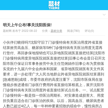
明天上午公布!事关沈阳医保!
题材网 发布于 2022-08-22
分类：
题材分类
阅读(780)
评论(0)
小伙伴们晓得吗?沈阳守旧了门诊慢特病有关医治用度跨省直接
结算效劳高血压、糖尿病等5种门诊慢特病有关医治用度无需再
行垫付、再回参保地报销也可以异地医院就医直接把结算[沈阳市
门诊慢特病用度异地医院就医直接把结算]旧事公布会昔日召开沈
阳市医疗保证日常事务效劳中央主任范俐娟作旧事公布为贯彻落
实党的十九届六中全会肉体和国家、省异地医院就医有关文件其
要求，进一步处理广大人民当地群众跨省异地医院就医结算遇到
[急难愁盼]成绩，市委市政府的高度注重下，沈阳市医保局在放
慢稳步推进通俗门诊医疗费用跨省直接结算根底上，展开沈阳市
门诊慢特病有关医治用度跨省直接结算试点任务。一、试点配景
门诊慢特病一般是指一些医治周期长、对安康造成损害大、用度
担负重且适合在门诊医治的疾病。以后，国高血压、糖尿病患者
人数已超过4亿人，每一年种种要素招致的殒命中，慢性病所占