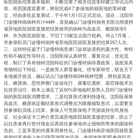
医院就医结算基本规则、不断完善了相关信息零碎建立等试点内
容。依照国度其要求，辨别完成4了参保地和就医地的零碎建
立，经由多轮反复测试，于今年1月1日正式启动。现在，沈阳市
门诊慢特病病种共计44种，首批确认门诊慢特病有关医治用度跨
省异地医院就医直接把结算效劳的病种为高血压、糖尿病等5
种。作为医院就医地，守旧了13家定点医疗机构。停止7月尾，
市参保职员门诊慢特病跨省异地医院就医直接把结算257人次。
三、运转特征鉴于门诊慢特病患者门诊就诊进程的庞大性、奇特
性和不确定性等特点，沈阳医保认真研究，重复论证，优化流
程，制订了具有独特沈阳特征的门诊慢特病待遇政策，该政策具
有独特以下特征。一是效劳人群普遍化。经专家研究，联合天下
各地展开状况，确认试点门诊慢特病5种病种范围，辨别是高血
压、糖尿病、恶性肿瘤门诊放化疗、尿毒症透析、器官移植术后
抗排异治疗。根本上满足了近50%异地临时居旁人员对门诊慢特
病的医院就医消费需求。二是结算形式便利快捷化。沈阳医保将
高血压、糖尿病定额结算形式调整后为限额领取形式，以需要支
持参保职员线上结算。参保人可凭医保电子凭据或持住民身份
证、社会保证卡三种介质完成异地医院就医直接把结算，防止了
以往患者再行垫付现金后再前往参保地停止报销所带来的困恼和
负担。三是享受的待遇享用兽性化。门诊慢特病异地医院就医直
接把结算准绳上执行[医院就医地目录、参保地政策]即参保职员