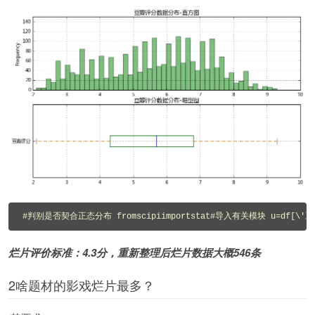
#判别是否契合正态分布 fromscipiimportstat#导入有关模块 u=df[\'
烂片评价标准：4.3分，重新整理后烂片数据大概546条
2啥题材的影戏烂片最多？