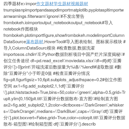
四季题材e>
impor
作文题材
学生题材
视频题材
tnumpiasnpimportpandaaspdimportmatplotlib.pyplotaspltimportw
arnwarnings.filterwarn\’ignore\’#不发出警告
frombokeh.ioimportoutput_notebookoutput_notebook#导入
notebook作图模块
frombokeh.plotimportfigure,showfrombokeh.modelimportColumn
DataSource
瀑布题材
,HoverTool#导入图表绘制、图标展示模块 #
导入ColumnDataSourc模块 #检查数据,数据洗濯
importosos.chdirr\’E:Python数据剖析项目中国产烂片深度揭秘\’#
创立任务途径 df=pd.read_excel\’moviedata.xlsx\’df=df[df[\’豆瓣
评分\’]>0]print\’开端洗濯后数据量为%i条\’%lendf#读取数据 #删
除“豆瓣评分”小于即是0值 #检查豆瓣评分情况
fig=plt.figurfigsiz=10,6plt.subplots_adjusthspace=0.2#创立作图
空间 ax1=fig.add_subplot2,1,1df[\’豆瓣评分
\’].plot.histstacked=True,bins=50,color=\’green\’,alpha=0.5,grid=Tr
uplt.ylim[0,150]plt.titl\’豆瓣评分数据散布-直方图\’#绘制直方图
ax2=fig.add_subplot2,1,2color=dictboxes=\’DarkGreen\’,whisker
s=\’DarkOrange\’,medians=\’DarkBlue\’,caps=\’Gray\’df[\’豆瓣评
分\’].plot.boxvert=False,grid=True,color=colorplt.titl\’豆瓣评分数据
散布-箱型图\’#绘制箱型图 df[\’豆瓣评分\’].describ