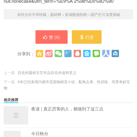
null.nonecase&utm_term=%E9%A 2%98%E6%9D%90
未经允许不得转载：
题材网
»
影戏数据剖析—国产烂片深度揭秘
赞 (
0
)
打赏
分享到：
更多
(
0
)
上一篇
历史的题材文艺作品存在价值和意义
下一篇
6本已结束现代都市流宠物精灵小说，配角左券、性训练、培育奇妙宝
物
相关推荐
夜读 | 真正厉害的人，都做到了这三点
今日秋分