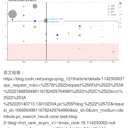
原文链接：
https://blog.csdn.net/yangyuying_1219/article/details/114230063?
ops_request_misc=%257B%2522request%255Fid%2522%253A
%2522166856496116782429764990%2522%252C%2522scm%
2522%253A
%252220140713.130102334.pc%255Fblog.%2522%257D&reque
st_id=166856496116782429764990&biz_id=0&utm_medium=dis
tribute.pc_search_result.none-task-blog-
2~blog~first_rank_ecpm_v1~times_rank-16-114230063-null-