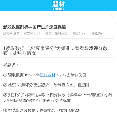
影戏数据剖析—国产烂片深度揭秘
题材网 发布于 2023-08-01
分类：
题材分类
阅读(427)
评论(0)
1读取数据，以“豆瓣评分”为标准，看看影戏评分散
布，及烂片情况
其要求：
① 读取数据“movieda
短片题材
ta.xlsx去除缺失值
② 检查“豆瓣评分”数据散布，绘制直方图、箱型图
③ 判别“烂片标准”这里以上四分位数（该样本中一切数值由小到
大排列后第25%数字）评分为“烂片标准”
④ 挑选出烂片数据，并做排名，找到TOP20