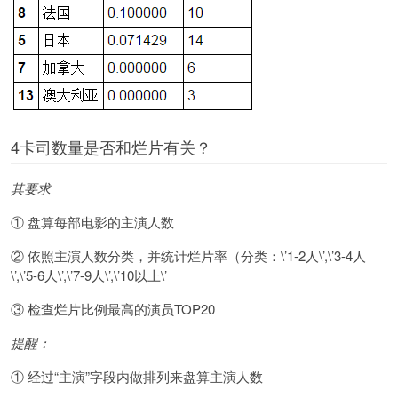
4卡司数量是否和烂片有关？
其要求
① 盘算每部电影的主演人数
② 依照主演人数分类，并统计烂片率（分类：\’1-2人\’,\’3-4人
\’,\’5-6人\’,\’7-9人\’,\’10以上\’
③ 检查烂片比例最高的演员TOP20
提醒：
① 经过“主演”字段内做排列来盘算主演人数