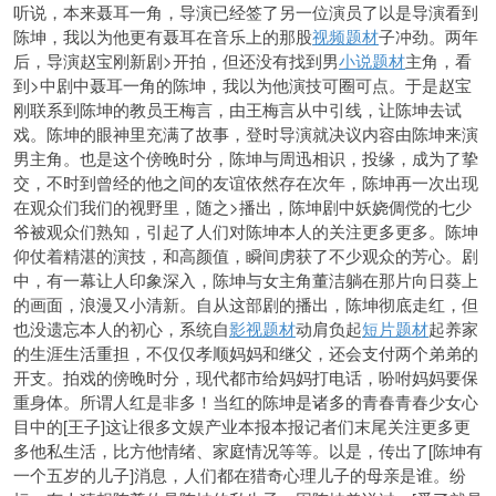
听说，本来聂耳一角，导演已经签了另一位演员了以是导演看到
陈坤，我以为他更有聂耳在音乐上的那股
视频题材
子冲劲。两年
后，导演赵宝刚新剧>开拍，但还没有找到男
小说题材
主角，看
到>中剧中聂耳一角的陈坤，我以为他演技可圈可点。于是赵宝
刚联系到陈坤的教员王梅言，由王梅言从中引线，让陈坤去试
戏。陈坤的眼神里充满了故事，登时导演就决议内容由陈坤来演
男主角。也是这个傍晚时分，陈坤与周迅相识，投缘，成为了挚
交，不时到曾经的他之间的友谊依然存在次年，陈坤再一次出现
在观众们我们的视野里，随之>播出，陈坤剧中妖娆倜傥的七少
爷
被观众们熟知，引起了人们对陈坤本人的关注更多更多。陈坤
仰仗着精湛的演技，和高颜值，瞬间虏获了不少观众的芳心。剧
中，有一幕让人印象深入，陈坤与女主角董洁躺在那片向日葵上
的画面，浪漫又小清新。自从这部剧的播出，陈坤彻底走红，但
也没遗忘本人的初心，系统自
影视题材
动肩负起
短片题材
起养家
的生涯生活重担，不仅仅孝顺妈妈和继父，还会支付两个弟弟的
开支。拍戏的傍晚时分，现代都市给妈妈打电话，吩咐妈妈要保
重身体。所谓人红是非多！当红的陈坤是诸多的青春青春少女心
目中的[王子]这让很多文娱产业本报本报记者们末尾关注更多更
多他私生活，比方他情绪、家庭情况等等。以是，传出了[陈坤有
一个五岁的儿子]消息，人们都在猎奇心理儿子的母亲是谁。纷