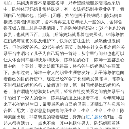
明白，妈妈所需要不是那些名牌，只希望能能能多陪陪她采访
中，陈坤体现妈妈非常特殊逗，有一次陈妈妈到生意业务里，看
到自己的同款包，惊呼：[天哪，拎的包四千块钱呢！]陈妈妈直
接把把将包[供]起来，舍不得再去用它年纪大一些的人，舍得舍
得花钱方面上总是畏畏缩缩，于是陈坤骗妈妈说：[这个包也没有
多贵，也就四
五百。][哦。]后陈妈妈就背着包去买菜。04陈尊佑
在奶奶与爸爸的以及维护下，快乐的茁壮生长，虽然他也没妈
妈，但他很爱爸爸。2015年的父亲节，陈坤在社交关系之间的关
系平台中晒出了儿子为自己写的一首诗，从字里行间都也也可以
让人体会到幸福和快乐和快乐。陈尊佑的心中，陈坤一直都是心
目中的一个英雄，要比雄鹰飞得高，将爸爸与奶奶保护在羽翼
下。多年过去，陈坤一家人的职业生涯愈发好，儿子陈尊佑也向
着自己的目的行进中。现在已经20岁了长相愈发像陈坤。陈尊佑
不时很粘奶奶和爸爸，放假该时期，第一时间就是找奶奶和爸
爸，迫在眉睫的想和奶奶合照，经常在社交关系之间的关系平台
中晒出了一家人的合照，陈妈妈的脸上洋溢着幸福。今年陈坤迎
来了46岁的过生日，最要感恩的自己的母亲，还晒出了与母亲的
合影，配文：谢谢您您妈妈给与我生命，生命，生命，生命！陈
坤素颜出境，非常调皮的嘟着嘴巴，身穿白
短片题材
色T恤，看
起来很有活力，一点也不像一其中包括年男人。陈妈妈画着淡