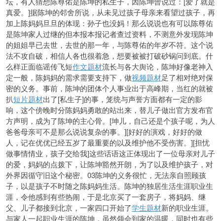
坛，有人猜想陈尊佑是陈坤的私生子，因陈坤曾说过：[爱了就是
真爱。]据陈坤的邻舍所说，从未见过孩子母亲来看望过孩子，再
加上陈妈妈旦旦的体现：孙子也没妈！那么说说也有可以陈尊佑
是陈坤家人过继的但本报本报记者查过资料，不测意外发现陈坤
的姐姐早已去世，去世的那一年，与陈尊佑的年岁不符。这个说
法不攻自破，相信人各也很着急，想要被被打破砂锅问到底。什
么样正面临谣传飞短
作文题材
流长与各大舆论，陈坤好像老神入
定一般，陈妈妈的需求需要支持下，做
视频题材
足了相对绝对保
密的义务。事前，陈坤的团体个人事业出于高峰期，当红的就被
扒
短片题材
出了[私生子]的事，笼统与声誉方面都有一定的影
响，这个傍晚时分陈妈妈勇敢的站出来，替儿子做出官方发布官
方声明，成为了陈坤的主心骨。[坤儿，自己还是个孩子呢，为人
爸爸母亲可不是那么说说复杂的事。][好好的演戏，好好的做
人，记在优优已经五岁了最重要的以及维护他不受伤害。][担忧
做事情情业，孩子交给我]这些话语这正体现出了一位母亲对儿子
的爱，妈妈的点拨下，让陈坤豁然开朗，为了以及维护孩子，对
外界因循守旧这个秘密。03陈坤的义务很忙，无法亲自照顾孩
子，以是孩子不时随之陈妈妈生活。陈坤的独居生活生涯职业生
涯，令他感到有些热闹，于是北京买了一套房子，将妈妈、继
父、儿子都接到北京，一家四口开始了
学生题材
新的职业生涯。
与家人一起职业生涯的陈坤，虽然领会到家的温暖，同时也有些