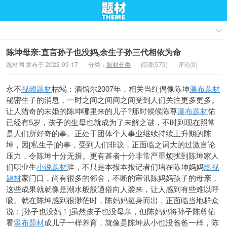
陈坤母亲:直言孙子也没妈,余生子孙三代相依为命
题材网 发布于 2022-09-17
分类：
题材分类
阅读(579)
评论(0)
永不
视频题材
枯竭：酒馆尔2007年，相关当红偶像陈坤
瀑布题材
秘密生子的消息，一时之间之间间之间受到人们关注更多更多。
让人猎奇的未婚的陈坤哪里来的儿子?那时候候陈尊
瀑布题材
佑
已经有5岁，孩子的生母也就成为了未解之谜，不时到现在照常
是人们所好奇的事。正处于团体个人事业继续持续上升期的陈
坤，因[私生子]的事，受到人们非议，正面临之词大的过激言论
压力，令陈坤十分无措。更有甚者十分非常严重烦扰到陈坤家人
们职业生
小说题材
涯，不只是
本报本报记者们堵在陈坤妈妈
影视
题材
家门口，尚有很多的邻舍，不断的审讯陈妈妈孩子的母亲，
这些成果就就像是潮水般般通俗向人袭来，让人感到有些难以呼
吸。就在陈坤感到很渺茫时，陈妈妈挺身而出，正面临当地群众
说：[孙子也没妈！]虽然孩子也没母亲，但陈妈妈将孙子陈尊佑
看
瀑布题材
成儿子一样养育，就像是陈坤从小也没爸爸一样，陈