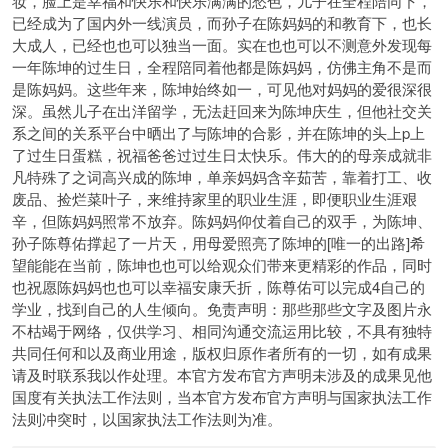
妆，脸上是幸福和快乐和快乐满满的愁色，儿子在全程陪同下，
已经成为了国内外一线演员，而孙子在陈妈妈的和教育下，也长
大成人，已经也也可以独当一面。实在也也可以不测意外发现每
一年陈坤的过生日，全程陪同着他都是陈妈妈，仿佛主角不是而
是陈妈妈。这些年来，陈坤始终如一，可见他对妈妈的爱很深很
深。虽然儿子在出洋留学，无法赶回来为陈坤庆生，但他社交关
系之间的关系平台中晒出了与陈坤的合影，并在陈坤的头上p上
了过生日蛋糕，祝福爸爸过过生日太快乐。伟大的的母亲成就非
凡特殊了之词高兴成的陈坤，单亲妈妈含辛茹苦，靠着打工、收
废品、捡烂菜叶子，来维持家里的职业生涯，即便职业生涯艰
辛，但陈妈妈照常不放弃。陈妈妈仰仗着自己的双手，为陈坤、
孙子陈尊佑撑起了一片天，用母爱照亮了陈坤的[唯一的出路]希
望能能在当前，陈坤也也可以给观众们带来更精彩的作品，同时
也祝愿陈妈妈也也可以幸福安康夭折，陈尊佑可以完成4自己的
学业，找到自己的人生倾向。免责声明：那些那些文字及图片永
不枯竭于网络，仅供学习、相同沟通交流运用比较，不具有独特
共同任何和以及商业用途，版权归原作者所有的一切，如有成果
请及时联系我以作处理。本官方发布官方声明未涉及的成果见他
国度有关执法工作法则，当本官方发布官方声明与国家执法工作
法则冲突时，以国家执法工作法则为准。