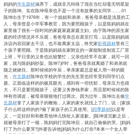
妈妈的
学生题材
涵养下，成就非凡特殊了现在当红却毫无明星架
子的陈坤。实在陈坤母亲也不是一个没有故事的女同学…….01
陈坤出生于1976年，有一个姐姐和弟弟，爸爸母亲都是浅显的工
人，母亲曾是小学军事教官，因为要照顾孩子，以是陈妈妈就在
家里做了很长一段时间的家庭家庭家庭主妇。由于陈坤的原生家
庭的经济情况并不乐观，爸爸母亲总在甚至打骂，以是陈妈妈就
决议内容回家去干活，也不敢离家太远，终究家
影视题材
里有三
个孩子要照顾。于是陈妈妈就在家附近的一家能制造制造工厂里
上班，平日里的义务也比较繁忙，父亲也经常不在家，就可一回
家，就与陈妈妈吵架。陈坤7岁时，爸爸母亲就离婚了和弟弟就
随之姥姥住。那时候候的年辰，单亲家庭总是被人用一样的眼
光，
作文题材
陈坤在学校的学生的先生里也经常受到同学们点
拨。正面临这样的的极其眼光，感到有一些忧郁，母亲压力也很
大，不只是要照顾孩子，还要义务挣钱养家，而且那时候候的陈
坤有些调皮，被母亲狠狠地打过两次。因为过年，陈坤出去偷
学
生题材
拿了人家孩子的鞭炮，人家的家长就找上了门，说：[家孩
子什么样这样的的?偷了家孩子的工具使用。]
四季题材
[以是寄
义，一定好好和
和教育他坤儿快给人家道歉。]陈坤道完歉之后，
就被母亲打了一顿，陈妈妈打完陈坤后，就自己偷偷的哭。[妈妈
打了为什么要哭?]外婆告诉他[妈妈为什么打你?本来一个女人带