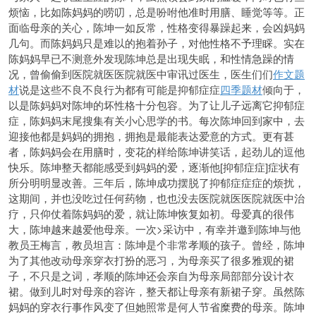
烦恼，比如陈妈妈的唠叨，总是吩咐他准时用膳、睡觉等等。正
面临母亲的关心，陈坤一如反常，性格变得暴躁起来，会凶妈妈
几句。而陈妈妈只是难以的抱着孙子，对他性格不予理睬。实在
陈妈妈早已不测意外发现陈坤总是出现失眠，和性情急躁的情
况，曾偷偷到医院就医医院就医中审讯过医生，医生们们
作文题
材
说是这些不良不良行为都有可能是抑郁症症
四季题材
倾向于，
以是陈妈妈对陈坤的坏性格十分包容。为了让儿子远离它抑郁症
症，陈妈妈末尾搜集有关小心思学的书。每次陈坤回到家中，去
迎接他都是妈妈的拥抱，拥抱是最能表达爱意的方式。更有甚
者，陈妈妈会在用膳时，变花的样给陈坤讲笑话，起劲儿的逗他
快乐。陈坤整天都能感受到妈妈的爱，逐渐他[抑郁症症]症状有
所分明明显改善。三年后，陈坤成功摆脱了抑郁症症症的烦扰，
这期间，并也没吃过任何药物，也也没去医院就医医院就医中治
疗，只仰仗着陈妈妈的爱，就让陈坤恢复如初。母爱真的很伟
大，陈坤越来越爱他母亲。一次>采访中，有幸并邀到陈坤与他
教员王梅言，教员坦言：陈坤是个非常孝顺的孩子。曾经，陈坤
为了其他改动母亲穿衣打扮的恶习，为母亲买了很多雅观的裙
子，不只是之词，孝顺的陈坤还会亲自为母亲局部部分设计衣
裙。做到儿时对母亲的容许，整天都让母亲有新裙子穿。虽然陈
妈妈的穿衣行事作风变了但她照常是何人节省糜费的母亲。陈坤