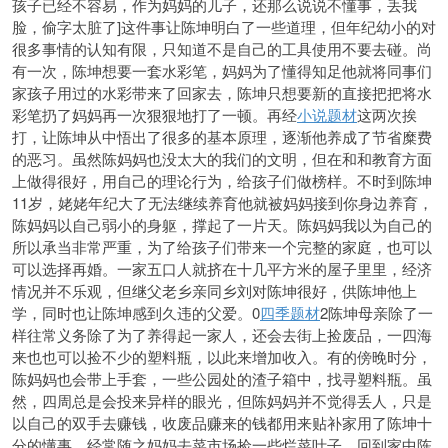
孩子已经不容易，作为妈妈的儿子，还那么说说不懂事，丢我
脸，偷字太脏了]这件事让陈坤明白了一些道理，但年纪幼小的对
很多事情的认知有限，只知道不是自己的工具使用不要去碰。尚
有一次，陈坤想要一套水彩笔，妈妈为了懂得知足他就将同事们
家孩子用过的水彩带来了回家去，陈坤只想要新的直接把把将水
彩笔扔了妈妈再一次狠狠地打了一顿。再经
小说题材
这两次挨
打，让陈坤从中悟出了很多的基本原理，逐渐他养成了节省糜费
的恶习。虽然陈妈妈也没太大的我们的文明，但在和和教育方面
上做得很好，用自己的理论行为，给孩子们做榜样。不时到陈坤
11岁，姥姥年纪大了无法继续养育他就被妈妈接到你身边养育，
陈妈妈以自己弱小的身躯，撑起了一片天。陈妈妈我以为自己的
所以承当非常严重，为了给孩子们带来一个完整的家庭，也可以
可以选择再婚。一家五口人就挤在十几平方米的屋子里里，经济
情况并不乐观，但继父老乡亲同乡刘对陈坤很好，供陈坤他上
学，同时也让陈坤感到久违的父爱。0
四季题材
2陈坤母亲除了一
样往常义务除了为了养得起一家人，还会去街上捡废品，一四海
来也也可以捡不少的塑料瓶，以此来增加收入。有的傍晚时分，
陈妈妈也会带上手套，一些公园处的渣子箱中，找寻塑料瓶。虽
然，四周总是会投来异样的眼光，但陈妈妈并不觉得丢人，只是
以自己的双手去赚钱，收废品赚来的钱都用来贴补家用了陈坤十
分的懂事，经常随之妈妈去菜市场捡一些烂菜叶子，回到家中陈