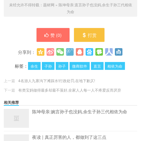
未经允许不得转载：
题材网
»
陈坤母亲:直言孙子也没妈,余生子孙三代相依
为命
赞 (
0
)
打赏
分享到：
更多
(
0
)
标签：
余生
子孙
孙子
微商软件
直言
相依为命
上一篇
4名游人九寨沟下滩踩水!行政处罚,在地下歉仄!
下一篇
有类宝妈做得最多却最不落好,全家人人每一人不疼爱反而厌弃
相关推荐
陈坤母亲:婉言孙子也没妈,余生子孙三代相依为命
夜读 | 真正厉害的人，都做到了这三点