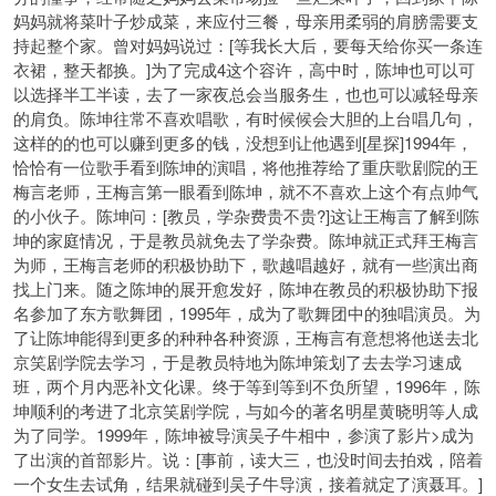
妈妈就将菜叶子炒成菜，来应付三餐，母亲用柔弱的肩膀需要支
持起整个家。曾对妈妈说过：[等我长大后，要每天给你买一条连
衣裙，整天都换。]为了完成4这个容许，高中时，陈坤也可以可
以选择半工半读，去了一家夜总会当服务生，也也可以减轻母亲
的肩负。陈坤往常不喜欢唱歌，有时候候会大胆的上台唱几句，
这样的的也可以赚到更多的钱，没想到让他遇到[星探]1994年，
恰恰有一位歌手看到陈坤的演唱，将他推荐给了重庆歌剧院的王
梅言老师，王梅言第一眼看到陈坤，就不不喜欢上这个有点帅气
的小伙子。陈坤问：[教员，学杂费贵不贵?]这让王梅言了解到陈
坤的家庭情况，于是教员就免去了学杂费。陈坤就正式拜王梅言
为师，王梅言老师的积极协助下，歌越唱越好，就有一些演出商
找上门来。随之陈坤的展开愈发好，陈坤在教员的积极协助下报
名参加了东方歌舞团，1995年，成为了歌舞团中的独唱演员。为
了让陈坤能得到更多的种种各种资源，王梅言有意想将他送去北
京笑剧学院去学习，于是教员特地为陈坤策划了去去学习速成
班，两个月内恶补文化课。终于等到等到不负所望，1996年，陈
坤顺利的考进了北京笑剧学院，与如今的著名明星黄晓明等人成
为了同学。1999年，陈坤被导演吴子牛
相中，参演了影片>成为
了出演的首部影片。说：[事前，读大三，也没时间去拍戏，陪着
一个女生去试角，结果就碰到吴子牛导演，接着就定了演聂耳。]