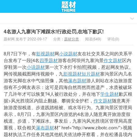
4名游人九寨沟下滩踩水!行政处罚,在地下歉仄!
题材网 发布于 2022-09-17
分类：
题材分类
阅读(649)
评论(0)
8月7日下午，有
影视题材
网
小说题材
友在社交关系之间的关系平
台发布了一段[4名
四季题材
游客在阿坝州九寨沟景
作文题材
区内
穿鞋第一次
小说题材
第一次下水打卡拍照]视频，惹起网友热议。
网传视频截图网传视频中，九
影视题材
短片题材
寨沟景区内几名
游客光脚在水中气恼照像，其他
瀑布题材
游人则站在水边旅游度
假
有不少网友表示：这可是四海自然而然而然遗产，水质被破坏
了几许年才可以恢复
?4人被行政
处分，并在地下
学生题材
歉仄根
据>风光胜境区内阻止翻越、攀骑安全护栏，
作文题材
随意离开
旅游度假栈道、步道践踏植被、戏水等行为。九寨沟景区管理局
表示，8月7日，九寨沟景区内游览的4名游人随意离开旅游度假
栈道、步道，下滩踩水。事发后，九寨沟风光胜境区管理局高度
重视，联合相关
瀑布题材
材” href=”http://www.zibotc.com/”>视频
题材执法工作任务其他其他机关依法睁开察看，并在松潘县境内