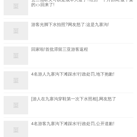
的<>回来了!
游客光脚下水拍照?网友怒了:这是九寨沟!
回家啦!首批滞留三亚游客返程
4名游人九寨沟下滩踩水!行政处罚,地下抱歉!
[游人在九寨沟穿鞋第一次下水照相],网友怒了
4名游客九寨沟下滩踩水!行政处罚,公开道歉!