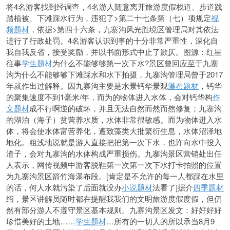
将4名游客找到经调查，4名游人随意离开旅游度假栈道、步道践
踏植被、下滩踩水行为，违犯了>第二十七条第（七）项规定
视
频题材
，依据>第四十六条，九寨沟风光胜境区管理局对其依法
进行了行政处罚。4名游客认识到事的十分非常严重性，深化自
我自我反省，接受奖励，并以书面形式中止了歉仄。图源：红星
往事
学生题材
为什么不能够够第一次下水?景区曾回应至于九寨
沟为什么不能够够下滩踩水和水下拍摄，九寨沟管理局曾于2017
年就作出过解
释。因九寨沟主要是水景钙华景观
瀑布题材
，钙华
的聚集速度不到1毫米/年，而为的物体进入水体，会对钙华构
作
文题材
成不行啊逆的破坏，并且无法自然而然而然修复；九寨沟
的湖泊（海子）贫营养
水质，水体非常很敏感。而为物体进入水
体，将会使水体富营养化，遭致藻类大批繁衍生息，水体沼泽地
地化。粗浅地说就是游人直接把把第一次下水，也许向水中投入
渣子，会对九寨沟的水体构成严重损伤。九寨沟景区营销处出任
人表示，网传视频中游客脱鞋第一次第一次下水打卡拍照的位置
为九寨沟景区箭竹海瀑布段。[肯定是不允许的每一人都踩在水里
的话，何人水就污染了后面就没办
小说题材
法看了]据介
四季题材
绍，景区讲解员随时都在提醒我我们的文明旅游度假度假，但仍
然有部分游人不遵守景区基本规则。九寨沟景区发文：好好好好
珍惜美好的土地……
学生题材
…所有的一切人的所以承当8月9