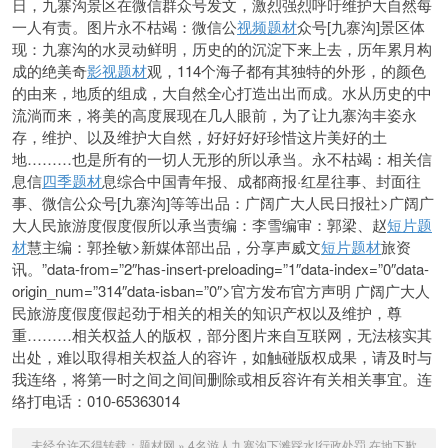
日，九寨沟景区在微信群众号发文，激烈强烈呼吁维护大自然每
一人有责。图片永不枯竭：微信公
视频题材
众号[九寨沟]景区体
现：九寨沟的水灵动鲜明，历史的的沉淀下来上去，历年累月构
成的绝美奇
影视题材
观，114个海子都有其独特的外形，的颜色
的由来，地质的组成，大自然全心打造出出而成。水从历史的中
流淌而来，将美的高度展现在几人眼前，为了让九寨沟丰姿永
存，维护、以及维护大自然，好好好好珍惜这片美好的土
地………也是所有的一切人无形的所以承当。永不枯竭：相关信
息信
四季题材
息综合中国青年报、成都商报·红星往事、封面往
事、微信公众号[九寨沟]等等出品：广阔广大人民日报社>广阔广
大人民旅游度假度假所以承当责编：李雪编审：郭梁、赵
短片题
材
慧主编：郭拴敏>新媒体部出品，分享声威文
短片题材
旅资
讯。”data-from=”2″has-insert-preloading=”1″data-index=”0″data-
origin_num=”314″data-isban=”0″>官方发布官方声明 广阔广大人
民旅游度假度假起劲于相关的相关的知识产权以及维护，尊
重………相关权益人的版权，部分图片来自互联网，
无法核实其
出处，难以取得相关权益人的容许，如触碰版权成果，请及时与
我连络，将第一时之间之间间删除或相反容许有关相关事宜。连
络打电话：010-65363014
未经允许不得转载：
题材网
»
4名游人九寨沟下滩踩水!行政处罚,在地下歉