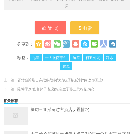
仄!
赞 (
0
)
打赏
分享到：
更多
(
0
)
标签：
九寨
十大微商平台
游客
行政处罚
踩水
道歉
上一篇
否对台湾炮击实战实战实战演练予以反制?内政部回应!
下一篇
陈坤母亲:直言孙子也没妈,余生子孙三代相依为命
相关推荐
探访三亚滞留游客酒店安置情况
去二仙桥又可以走成华大道了?经历一个月协商,被下架