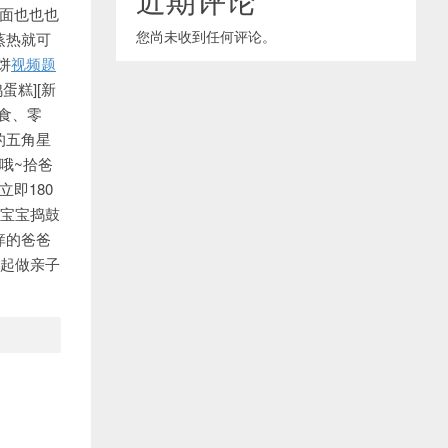
表面也也也
您尚未收到任何评论。
蒸热就可
饼
视频题
蛋糕][新
主食、零
的五角星
哦~拾爸
立即180
给宝宝捣鼓
痒的爸爸
一起做亲子