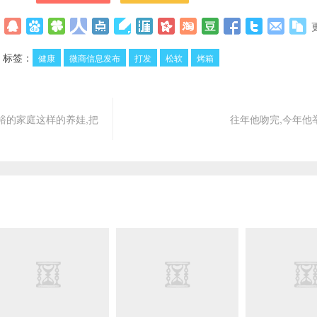
标签：
健康
微商信息发布
打发
松软
烤箱
裕的家庭这样的养娃,把
往年他吻完,今年他举