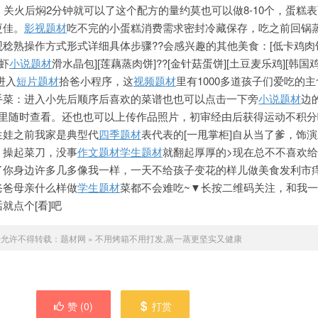
，关火后焖2分钟就可以了这个配方的量约莫也可以做8-10个，蛋糕
更
佳。
影视题材
吃不完的小蛋糕消费需求密封冷藏保存，吃之前回锅
观稔熟操作方式形式详细具体步骤??会感兴趣的其他美食：[低卡鸡肉
[虾
小说题材
滑水晶包][莲藕蒸肉饼]??[金针菇蛋饼][土豆麦乐鸡][韩国鸡
进入
短片题材
拾爸小程序，这
视频题材
里有1000多道孩子们爱吃的
手菜：进入小先后顺序后喜欢的菜谱也也可以点击一下旁
小说题材
边
]里随时查看。还也也可以上传作品照片，初审经由后获得运动不积分
生娃之前我家是典型代
四季题材
表代表的[一甩掌柜]自从当了爹，饰演
，操起菜刀，没事
作文题材
学生题材
就翻起厚厚的>现在总不不喜欢
了你身边许多几多像我一样，一天不给孩子变花的样儿做美食发利市
爸爸母亲
什么样做
学生题材
菜都不
会难吃~▼长按二维码关注，和我
就点个[看]吧
经允许不得转载：
题材网
»
不用烤箱不用打发,蒸一蒸更坚实又健康
赞 (
0
)
打赏