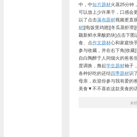
中，中
短片题材
火蒸25分钟
可以放上少许果干，口感会
以了点击
瀑布题材
视频更直
材
][
电饭煲鸡翅][冬瓜蒸虾滑]
颖新鲜水果酸奶块]点击下图
食、点
作文题材
心和家庭快
参与收藏，并在右下角[收藏
自白陶醉于人间烟火的爸爸
度调换，撸起
学生题材
袖子
各种好吃的还结
四季题材
识
母亲，欢迎你参与我有爱的
美食▼不不喜欢这款美食的话
未