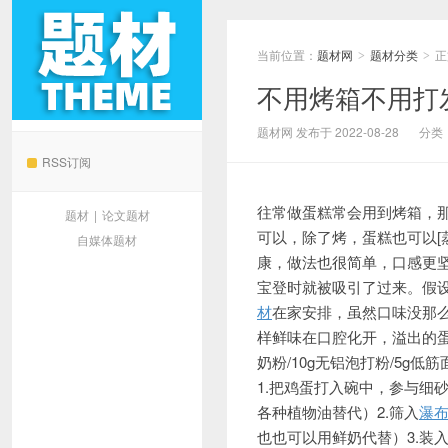
当前位置：
题材网
题材分类
正
>
>
不用烤箱不用打
题材网
题材网 发布于 2022-08-28
分类
RSS订阅
往常做蛋糕常会用到烤箱，
题材
|
论文题材
可以，除了烤，蛋糕也可以[
自媒体题材
康，做法也很简单，口感更
宝登时就被吸引了过来。假
材
在家安排，虽然口味没那
样鲜味在口腔化开，溢出的蛋
奶粉/10g无铝泡打粉/5g低
1.
把鸡蛋打入碗中，参与细砂
各种植物油替
代）2.筛入
瀑
也也可以用鲜奶代替）3.装