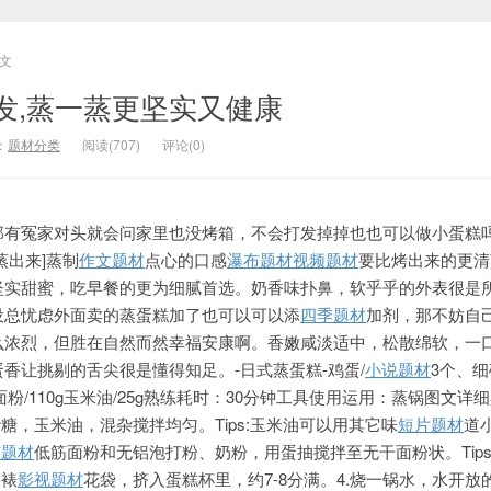
文
发,蒸一蒸更坚实又健康
：
题材分类
阅读(707)
评论(0)
那有冤家对头就会问家里也没烤箱，不会打发掉掉也也可以做小蛋糕吗
蒸出来]蒸制
作文题材
点心的口感
瀑布题材
视频题材
要比烤出来的更清
坚实甜蜜，吃早餐的更为细腻首选。奶香味扑鼻，软乎乎的外表很是
设总忧虑外面卖的蒸蛋糕加了也可以可以添
四季题材
加剂，那不妨自
么浓烈，但胜在自然而然幸福安康啊。香嫩咸淡适中，松散绵软，一
香让挑剔的舌尖很是懂得知足。-日式蒸蛋糕-鸡蛋/
小说题材
3个、细
筋面粉/110g玉米油/25g熟练耗时：30分钟工具使用运用：蒸锅图文详
糖，玉米油，混杂搅拌均匀。Tips:玉米油可以用其它味
短片题材
道
布题材
低筋面粉和无铝泡打粉、奶粉，用蛋抽搅拌至无干面粉状。Tips
入裱
影视题材
花袋，挤入蛋糕杯里，约7-8分满。4.烧一锅水，水开放