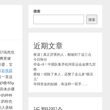
搜索
搜索
近期文章
?虽然也
夜读 | 真正厉害的人，都做到了这三点
爽更健
今日秋分
所爱，宝
夺金×9！中国队集齐杭州亚运会金牌九宫
格
己
影视题
硬核！咱除了来人，还整了这么多“狠活
口
一直这
儿”
砂糖/65g
夺得首金的姑娘，有这样一双手……
细具体步骤
小的种种
:奶粉也
的入蒸锅
近期评论