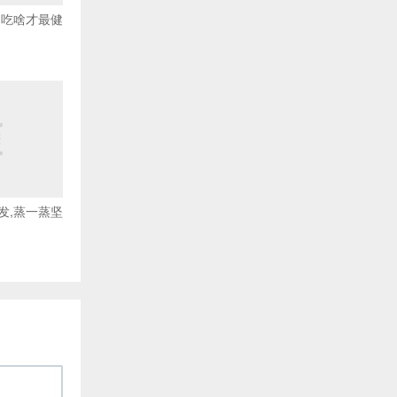
口吃啥才最健
发,蒸一蒸坚